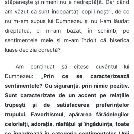
stăpânește și nimeni nu e nedreptățit. Dar când
am văzut că sunt îndepărtați copiii noștri, de ce
nu m-am supus lui Dumnezeu și nu I-am lăudat
dreptatea, ci m-am bazat, în schimb, pe
sentimentele mele și m-am îndoit că biserica
luase decizia corectă?
Am continuat să citesc cuvântul lui
Dumnezeu: „
Prin ce se caracterizează
sentimentele? Cu siguranță, prin nimic pozitiv.
Sunt caracterizate de un accent pe relațiile
trupești și de satisfacerea preferințelor
trupului. Favoritismul, apărarea fărădelegilor
celorlalți, adorația, răsfățul și îngăduința, toate
se încadrează în categoria sentimentelor. Unii