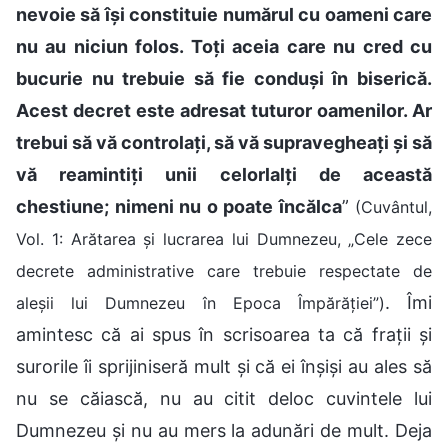
nevoie să își constituie numărul cu oameni care
nu au niciun folos. Toți aceia care nu cred cu
bucurie nu trebuie să fie conduși în biserică.
Acest decret este adresat tuturor oamenilor. Ar
trebui să vă controlați, să vă supravegheați și să
vă reamintiți unii celorlalți de această
chestiune; nimeni nu o poate încălca
”
(Cuvântul,
Vol. 1: Arătarea și lucrarea lui Dumnezeu, „Cele zece
decrete administrative care trebuie respectate de
. Îmi
aleșii lui Dumnezeu în Epoca Împărăției”)
amintesc că ai spus în scrisoarea ta că frații și
surorile îi sprijiniseră mult și că ei înșiși au ales să
nu se căiască, nu au citit deloc cuvintele lui
Dumnezeu și nu au mers la adunări de mult. Deja