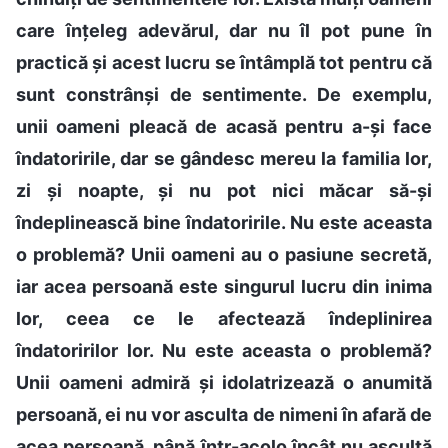
care înțeleg adevărul, dar nu îl pot pune în
practică și acest lucru se întâmplă tot pentru că
sunt constrânși de sentimente. De exemplu,
unii oameni pleacă de acasă pentru a-și face
îndatoririle, dar se gândesc mereu la familia lor,
zi și noapte, și nu pot nici măcar să-și
îndeplinească bine îndatoririle. Nu este aceasta
o problemă? Unii oameni au o pasiune secretă,
iar acea persoană este singurul lucru din inima
lor, ceea ce le afectează îndeplinirea
îndatoririlor lor. Nu este aceasta o problemă?
Unii oameni admiră și idolatrizează o anumită
persoană, ei nu vor asculta de nimeni în afară de
acea persoană, până într-acolo încât nu ascultă