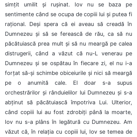
simțit umilit și rușinat. Iov nu se baza pe
sentimente când se ocupa de copiii lui și putea fi
rațional. Deși spera că ei aveau să creadă în
Dumnezeu și să se ferească de rău, ca să nu
păcătuiască prea mult și să nu meargă pe calea
distrugerii, când a văzut că nu-L venerau pe
Dumnezeu și se ospătau în fiecare zi, el nu i-a
forțat să-și schimbe obiceiurile și nici să meargă
pe o anumită cale. El doar s-a supus
orchestrărilor și rânduielilor lui Dumnezeu și s-a
abținut să păcătuiască împotriva Lui. Ulterior,
când copiii lui au fost zdrobiți până la moarte,
Iov nu s-a plâns în legătură cu Dumnezeu. Am
văzut că, în relația cu copiii lui, Iov se temea de