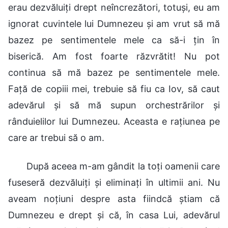
erau dezvăluiți drept neîncrezători, totuși, eu am
ignorat cuvintele lui Dumnezeu și am vrut să mă
bazez pe sentimentele mele ca să-i țin în
biserică. Am fost foarte răzvrătit! Nu pot
continua să mă bazez pe sentimentele mele.
Față de copiii mei, trebuie să fiu ca Iov, să caut
adevărul și să mă supun orchestrărilor și
rânduielilor lui Dumnezeu. Aceasta e rațiunea pe
care ar trebui să o am.
După aceea m-am gândit la toți oamenii care
fuseseră dezvăluiți și eliminați în ultimii ani. Nu
aveam noțiuni despre asta fiindcă știam că
Dumnezeu e drept și că, în casa Lui, adevărul