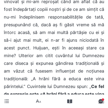
vinovat și mi-am reproșat când am aflat că au
fost îndepărtați copiii noștri și de ce am simțit că
nu-mi îndeplinisem responsabilitățile de tată,
presupunând că, dacă aș fi găsit vreme să mă
întorc acasă, să am mai multă părtășie cu ei și
să-i ajut mai mult, ei n-ar fi ajuns niciodată în
acest punct. Huijuan, ești în aceeași stare ca
mine? Ulterior am citit cuvântul lui Dumnezeu
care diseca și expunea gândirea tradițională și
am văzut că fusesem influențat de noțiunea
tradițională: „A hrăni fără a educa este vina
părintelui.” Cuvintele lui Dumnezeu spun: „
Ce fel
de expresie este «A hrăni fără a educa este vina
părintelui»? În ce fel este greșită? Această