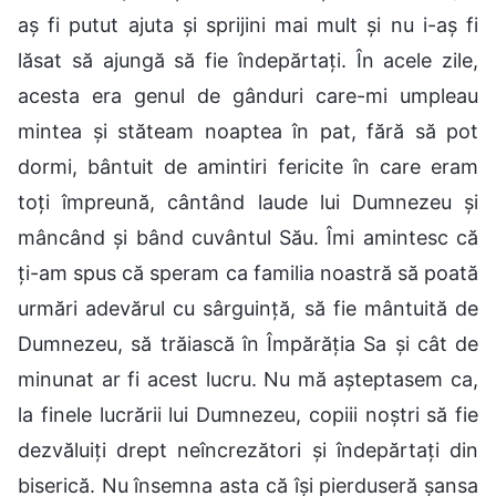
aș fi putut ajuta și sprijini mai mult și nu i-aș fi
lăsat să ajungă să fie îndepărtați. În acele zile,
acesta era genul de gânduri care-mi umpleau
mintea și stăteam noaptea în pat, fără să pot
dormi, bântuit de amintiri fericite în care eram
toți împreună, cântând laude lui Dumnezeu și
mâncând și bând cuvântul Său. Îmi amintesc că
ți-am spus că speram ca familia noastră să poată
urmări adevărul cu sârguință, să fie mântuită de
Dumnezeu, să trăiască în Împărăția Sa și cât de
minunat ar fi acest lucru. Nu mă așteptasem ca,
la finele lucrării lui Dumnezeu, copiii noștri să fie
dezvăluiți drept neîncrezători și îndepărtați din
biserică. Nu însemna asta că își pierduseră șansa