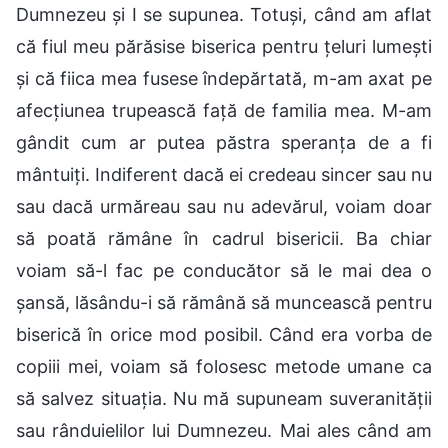
Dumnezeu și I se supunea. Totuși, când am aflat
că fiul meu părăsise biserica pentru țeluri lumești
și că fiica mea fusese îndepărtată, m-am axat pe
afecțiunea trupească față de familia mea. M-am
gândit cum ar putea păstra speranța de a fi
mântuiți. Indiferent dacă ei credeau sincer sau nu
sau dacă urmăreau sau nu adevărul, voiam doar
să poată rămâne în cadrul bisericii. Ba chiar
voiam să-l fac pe conducător să le mai dea o
șansă, lăsându-i să rămână să muncească pentru
biserică în orice mod posibil. Când era vorba de
copiii mei, voiam să folosesc metode umane ca
să salvez situația. Nu mă supuneam suveranității
sau rânduielilor lui Dumnezeu. Mai ales când am