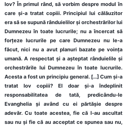
Iov? În primul rând, să vorbim despre modul în
care și-a tratat copiii. Principiul lui călăuzitor
era să se supună rânduielilor și orchestrărilor lui
Dumnezeu în toate lucrurile; nu a încercat să
forțeze lucrurile pe care Dumnezeu nu le-a
făcut, nici nu a avut planuri bazate pe voința
umană. A respectat și a așteptat rânduielile și
orchestrările lui Dumnezeu în toate lucrurile.
Acesta a fost un principiu general. […] Cum și-a
tratat Iov copiii? El doar și-a îndeplinit
responsabilitatea de tată, predicându-le
Evanghelia și având cu ei părtășie despre
adevăr. Cu toate acestea, fie că l-au ascultat
sau nu și fie că au acceptat ce spunea sau nu,