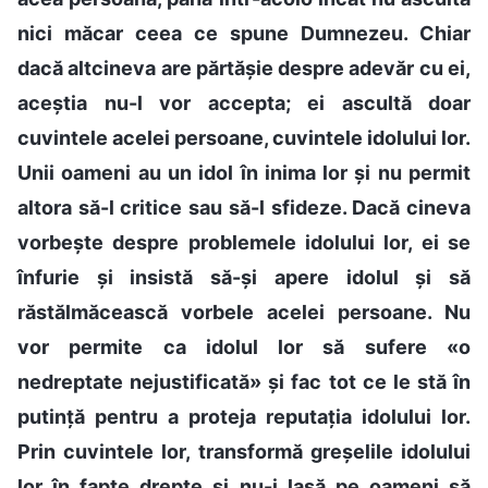
nici măcar ceea ce spune Dumnezeu. Chiar
dacă altcineva are părtășie despre adevăr cu ei,
aceștia nu-l vor accepta; ei ascultă doar
cuvintele acelei persoane, cuvintele idolului lor.
Unii oameni au un idol în inima lor și nu permit
altora să-l critice sau să-l sfideze. Dacă cineva
vorbește despre problemele idolului lor, ei se
înfurie și insistă să-și apere idolul și să
răstălmăcească vorbele acelei persoane. Nu
vor permite ca idolul lor să sufere «o
nedreptate nejustificată» și fac tot ce le stă în
putință pentru a proteja reputația idolului lor.
Prin cuvintele lor, transformă greșelile idolului
lor în fapte drepte și nu-i lasă pe oameni să