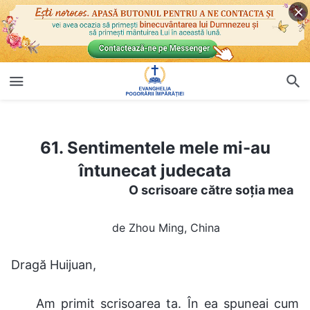
61. Sentimentele mele mi-au întunecat judecata
61. Sentimentele mele mi-au
întunecat judecata
O scrisoare către soția mea
de Zhou Ming, China
Dragă Huijuan,
Am primit scrisoarea ta. În ea spuneai cum