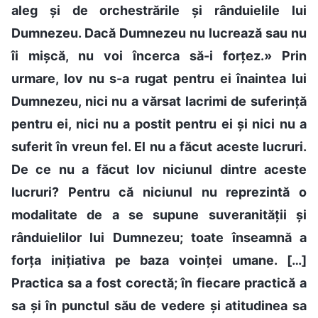
aleg și de orchestrările și rânduielile lui
Dumnezeu. Dacă Dumnezeu nu lucrează sau nu
îi mișcă, nu voi încerca să-i forțez.» Prin
urmare, Iov nu s-a rugat pentru ei înaintea lui
Dumnezeu, nici nu a vărsat lacrimi de suferință
pentru ei, nici nu a postit pentru ei și nici nu a
suferit în vreun fel. El nu a făcut aceste lucruri.
De ce nu a făcut Iov niciunul dintre aceste
lucruri? Pentru că niciunul nu reprezintă o
modalitate de a se supune suveranității și
rânduielilor lui Dumnezeu; toate înseamnă a
forța inițiativa pe baza voinței umane. […]
Practica sa a fost corectă; în fiecare practică a
sa și în punctul său de vedere și atitudinea sa