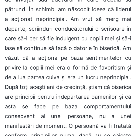
pătrund. În schimb, am născocit ideea că liderul
a acționat neprincipial. Am vrut să merg mai
departe, scriindu-i conducătorului o scrisoare în
care să-i cer să fie indulgent cu copiii mei și să-i
lase să continue să facă o datorie în biserică. Am
văzut că a acționa pe baza sentimentelor cu
privire la copiii mei era o formă de favoritism și
de a lua partea cuiva și era un lucru neprincipial.
După toți acești ani de credință, știam că biserica
are principii pentru îndepărtarea oamenilor și că
asta se face pe baza comportamentului
consecvent al unei persoane, nu a unei
manifestări de moment. O persoană va fi tratată
conform principiilor numai dacă nu se căiește