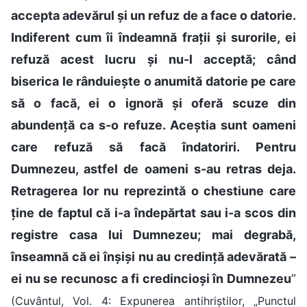
accepta adevărul și un refuz de a face o datorie.
Indiferent cum îi îndeamnă frații și surorile, ei
refuză acest lucru și nu-l acceptă; când
biserica le rânduiește o anumită datorie pe care
să o facă, ei o ignoră și oferă scuze din
abundență ca s-o refuze. Aceștia sunt oameni
care refuză să facă îndatoriri. Pentru
Dumnezeu, astfel de oameni s-au retras deja.
Retragerea lor nu reprezintă o chestiune care
ține de faptul că i-a îndepărtat sau i-a scos din
registre casa lui Dumnezeu; mai degrabă,
înseamnă că ei înșiși nu au credință adevărată –
ei nu se recunosc a fi credincioși în Dumnezeu
”
(Cuvântul, Vol. 4: Expunerea antihriștilor, „Punctul