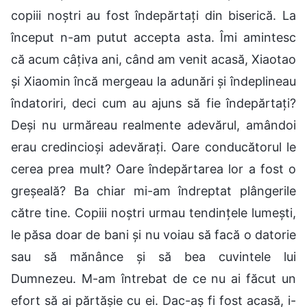
copiii noștri au fost îndepărtați din biserică. La
început n-am putut accepta asta. Îmi amintesc
că acum câțiva ani, când am venit acasă, Xiaotao
și Xiaomin încă mergeau la adunări și îndeplineau
îndatoriri, deci cum au ajuns să fie îndepărtați?
Deși nu urmăreau realmente adevărul, amândoi
erau credincioși adevărați. Oare conducătorul le
cerea prea mult? Oare îndepărtarea lor a fost o
greșeală? Ba chiar mi-am îndreptat plângerile
către tine. Copiii noștri urmau tendințele lumești,
le păsa doar de bani și nu voiau să facă o datorie
sau să mănânce și să bea cuvintele lui
Dumnezeu. M-am întrebat de ce nu ai făcut un
efort să ai părtășie cu ei. Dac-aș fi fost acasă, i-