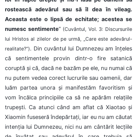
rostească adevărul sau să îl dea în vileag.
Aceasta este o lipsă de echitate; acestea se
numesc sentimente
”
(Cuvântul, Vol. 3: Discursurile
lui Hristos al zilelor de pe urmă, „Care este adevărul-
. Din cuvântul lui Dumnezeu am înțeles
realitate?”)
că sentimentele provin dintr-o fire satanică
coruptă și că, dacă ne bazăm pe ele, nu numai că
nu putem vedea corect lucrurile sau oamenii, dar
luăm partea unora și manifestăm favoritism și
vom încălca principiile ca să ne apărăm relațiile
trupești. Ca atunci când am aflat că Xiaotao și
Xiaomin fuseseră îndepărtați, iar eu nu am căutat
intenția lui Dumnezeu, nici nu am cântărit lecțiile
de învățat sau adevărul în care trebuia să