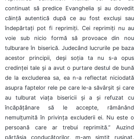
continuat să predice Evanghelia și au dovedit
căință autentică după ce au fost excluși sau
îndepărtați pot fi reprimiți. Cei reprimiți nu au
voie sub nicio formă să provoace din nou
tulburare în biserică. Judecând lucrurile pe baza
acestor principii, deși soția ta nu s-a opus
credinței tale și a avut o purtare destul de bună
de la excluderea sa, ea n-a reflectat niciodată
asupra faptelor rele pe care le-a săvârșit și care
au tulburat viața bisericii și a și refuzat cu
încăpățânare să le accepte, rămânând
nemulțumită în privința excluderii ei. Nu este o
persoană care ar trebui reprimită.” Auzind
părtășia conducătorilor, m-am simțit rușinat.