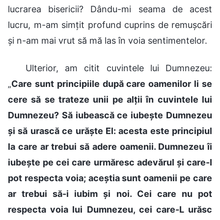
lucrarea bisericii? Dându-mi seama de acest
lucru, m-am simțit profund cuprins de remușcări
și n-am mai vrut să mă las în voia sentimentelor.
Ulterior, am citit cuvintele lui Dumnezeu:
„
Care sunt principiile după care oamenilor li se
cere să se trateze unii pe alții în cuvintele lui
Dumnezeu? Să iubească ce iubește Dumnezeu
și să urască ce urăște El: acesta este principiul
la care ar trebui să adere oamenii. Dumnezeu îi
iubește pe cei care urmăresc adevărul și care-I
pot respecta voia; aceștia sunt oamenii pe care
ar trebui să-i iubim și noi. Cei care nu pot
respecta voia lui Dumnezeu, cei care-L urăsc