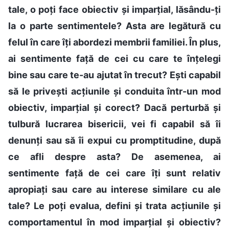
tale, o poți face obiectiv și imparțial, lăsându-ți
la o parte sentimentele? Asta are legătură cu
felul în care îți abordezi membrii familiei. În plus,
ai sentimente față de cei cu care te înțelegi
bine sau care te-au ajutat în trecut? Ești capabil
să le privești acțiunile și conduita într-un mod
obiectiv, imparțial și corect? Dacă perturbă și
tulbură lucrarea bisericii, vei fi capabil să îi
denunți sau să îi expui cu promptitudine, după
ce afli despre asta? De asemenea, ai
sentimente față de cei care îți sunt relativ
apropiați sau care au interese similare cu ale
tale? Le poți evalua, defini și trata acțiunile și
comportamentul în mod imparțial și obiectiv?