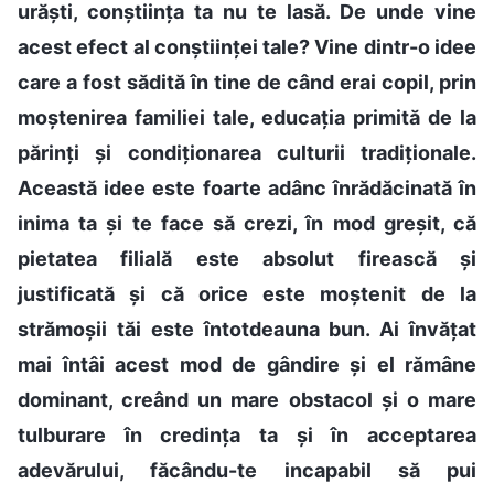
urăști, conștiința ta nu te lasă. De unde vine
acest efect al conștiinței tale? Vine dintr-o idee
care a fost sădită în tine de când erai copil, prin
moștenirea familiei tale, educația primită de la
părinți și condiționarea culturii tradiționale.
Această idee este foarte adânc înrădăcinată în
inima ta și te face să crezi, în mod greșit, că
pietatea filială este absolut firească și
justificată și că orice este moștenit de la
strămoșii tăi este întotdeauna bun. Ai învățat
mai întâi acest mod de gândire și el rămâne
dominant, creând un mare obstacol și o mare
tulburare în credința ta și în acceptarea
adevărului, făcându-te incapabil să pui