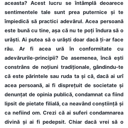
aceasta? Acest lucru se întâmplă deoarece
sentimentele tale sunt prea puternice și te
împiedică să practici adevărul. Acea persoană
este bună cu tine, așa că nu te poți îndura să o
urăști. Ai putea să o urăști doar dacă ți-ar face
rău. Ar fi acea ură în conformitate cu
adevărurile-principii? De asemenea, încă ești
constrâns de noțiuni tradiționale, gândindu-te
că este părintele sau ruda ta și că, dacă ai urî
acea persoană, ai fi disprețuit de societate și
denunțat de opinia publică, condamnat ca fiind
lipsit de pietate filială, ca neavând conștiință și
ca nefiind om. Crezi că ai suferi condamnarea
divină și ai fi pedepsit. Chiar dacă vrei să o