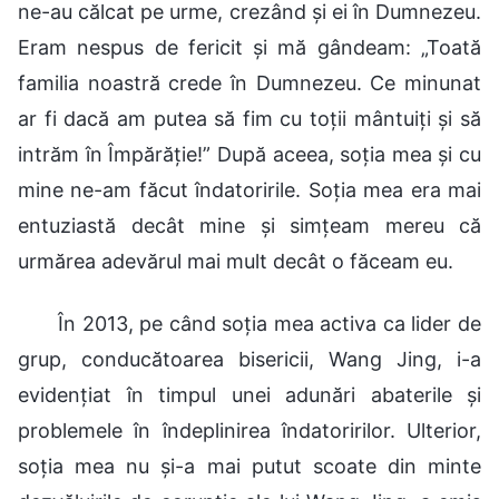
ne-au călcat pe urme, crezând și ei în Dumnezeu.
Eram nespus de fericit și mă gândeam: „Toată
familia noastră crede în Dumnezeu. Ce minunat
ar fi dacă am putea să fim cu toții mântuiți și să
intrăm în Împărăție!” După aceea, soția mea și cu
mine ne-am făcut îndatoririle. Soția mea era mai
entuziastă decât mine și simțeam mereu că
urmărea adevărul mai mult decât o făceam eu.
În 2013, pe când soția mea activa ca lider de
grup, conducătoarea bisericii, Wang Jing, i-a
evidențiat în timpul unei adunări abaterile și
problemele în îndeplinirea îndatoririlor. Ulterior,
soția mea nu și-a mai putut scoate din minte