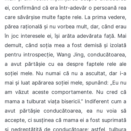
ei, confirmând că era într-adevăr o persoană rea
care săvârșise multe fapte rele. La prima vedere,
părea rațională și nu vorbea mult, dar, când erau
în joc interesele ei, își arăta adevărata față. Mai
demult, când soția mea a fost demisă și izolată
pentru introspecție, Wang Jing, conducătoarea,
a avut părtășie cu ea despre faptele rele ale
soției mele. Nu numai că nu a ascultat, dar i-a
mai și luat apărarea soției mele, spunând: „Eu nu
am văzut aceste comportamente. Nu cred că
mama a tulburat viața bisericii.” Indiferent cum a
avut părtășie conducătoarea, ea nu voia să
accepte, ci susținea că mama ei a fost suprimată
și nedreptățită de conducătoare; astfel, tulbura