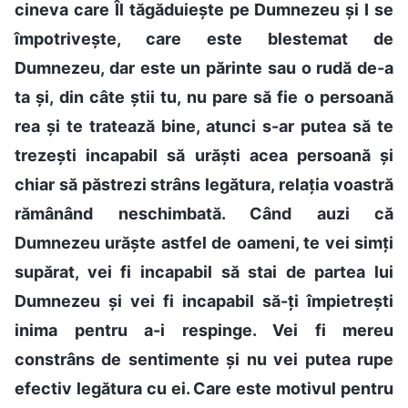
cineva care Îl tăgăduiește pe Dumnezeu și I se
împotrivește, care este blestemat de
Dumnezeu, dar este un părinte sau o rudă de-a
ta și, din câte știi tu, nu pare să fie o persoană
rea și te tratează bine, atunci s-ar putea să te
trezești incapabil să urăști acea persoană și
chiar să păstrezi strâns legătura, relația voastră
rămânând neschimbată. Când auzi că
Dumnezeu urăște astfel de oameni, te vei simți
supărat, vei fi incapabil să stai de partea lui
Dumnezeu și vei fi incapabil să-ți împietrești
inima pentru a-i respinge. Vei fi mereu
constrâns de sentimente și nu vei putea rupe
efectiv legătura cu ei. Care este motivul pentru