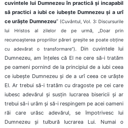
cuvintele lui Dumnezeu în practică și incapabil
să practici a iubi ce iubește Dumnezeu și a urî
ce urăște Dumnezeu
”
(Cuvântul, Vol. 3: Discursurile
lui Hristos al zilelor de pe urmă, „Doar prin
recunoașterea propriilor păreri greșite se poate obține
. Din cuvintele lui
cu adevărat o transformare”)
Dumnezeu, am înțeles că El ne cere să-i tratăm
pe oameni pornind de la principiul de a iubi ceea
ce iubește Dumnezeu și de a urî ceea ce urăște
El. Ar trebui să-i tratăm cu dragoste pe cei care
iubesc adevărul și susțin lucrarea bisericii și ar
trebui să-i urâm și să-i respingem pe acei oameni
răi care urăsc adevărul, se împotrivesc lui
Dumnezeu și tulbură lucrarea Lui. Numai o