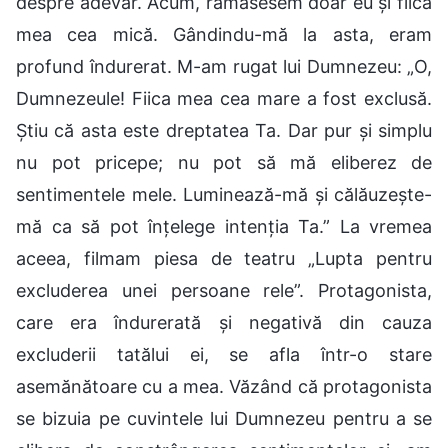
despre adevăr. Acum, rămăsesem doar eu și fiica
mea cea mică. Gândindu-mă la asta, eram
profund îndurerat. M-am rugat lui Dumnezeu: „O,
Dumnezeule! Fiica mea cea mare a fost exclusă.
Știu că asta este dreptatea Ta. Dar pur și simplu
nu pot pricepe; nu pot să mă eliberez de
sentimentele mele. Luminează-mă și călăuzește-
mă ca să pot înțelege intenția Ta.” La vremea
aceea, filmam piesa de teatru „Lupta pentru
excluderea unei persoane rele”. Protagonista,
care era îndurerată și negativă din cauza
excluderii tatălui ei, se afla într-o stare
asemănătoare cu a mea. Văzând că protagonista
se bizuia pe cuvintele lui Dumnezeu pentru a se