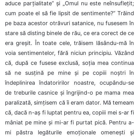
aduce parțialitate” și „Omul nu este neînsuflețit;
cum poate el să fie lipsit de sentimente?” Trăind
pe baza acestor otrăvuri satanice, nu fusesem în
stare să disting binele de rău, ce era corect de ce
era greșit. În toate cele, trăisem lăsându-mă în
voia sentimentelor, fără niciun principiu. Văzând
că, după ce fusese exclusă, soția mea continua
să ne susțină pe mine și pe copiii noștri în
îndeplinirea îndatoririlor noastre, ocupându-se
de treburile casnice și îngrijind-o pe mama mea
paralizată, simțisem că îi eram dator. Mă temeam
că, dacă n-aș fi luptat pentru ea, copiii mei s-ar fi
mâniat pe mine și mi-ar fi purtat pică. Pentru a-
mi păstra legăturile emoționale omenești și