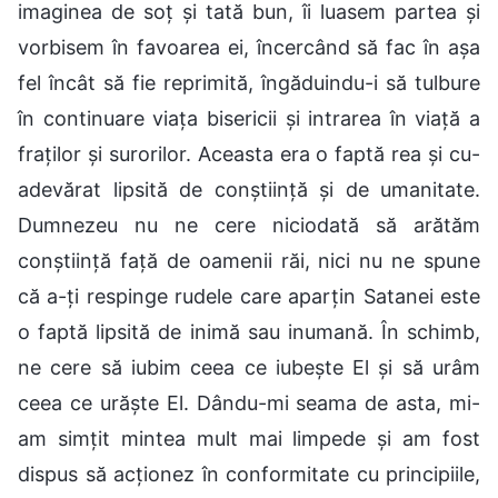
imaginea de soț și tată bun, îi luasem partea și
vorbisem în favoarea ei, încercând să fac în așa
fel încât să fie reprimită, îngăduindu-i să tulbure
în continuare viața bisericii și intrarea în viață a
fraților și surorilor. Aceasta era o faptă rea și cu-
adevărat lipsită de conștiință și de umanitate.
Dumnezeu nu ne cere niciodată să arătăm
conștiință față de oamenii răi, nici nu ne spune
că a-ți respinge rudele care aparțin Satanei este
o faptă lipsită de inimă sau inumană. În schimb,
ne cere să iubim ceea ce iubește El și să urâm
ceea ce urăște El. Dându-mi seama de asta, mi-
am simțit mintea mult mai limpede și am fost
dispus să acționez în conformitate cu principiile,