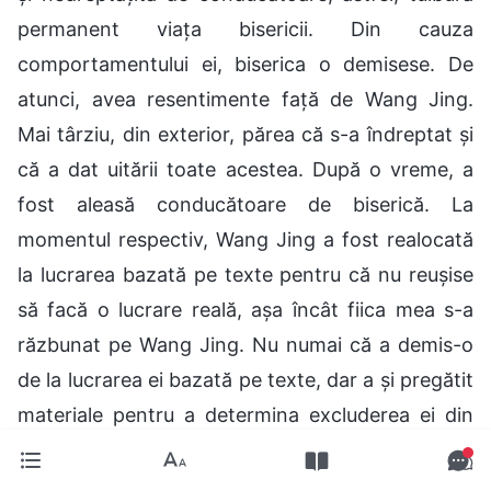
permanent viața bisericii. Din cauza
comportamentului ei, biserica o demisese. De
atunci, avea resentimente față de Wang Jing.
Mai târziu, din exterior, părea că s-a îndreptat și
că a dat uitării toate acestea. După o vreme, a
fost aleasă conducătoare de biserică. La
momentul respectiv, Wang Jing a fost realocată
la lucrarea bazată pe texte pentru că nu reușise
să facă o lucrare reală, așa încât fiica mea s-a
răzbunat pe Wang Jing. Nu numai că a demis-o
de la lucrarea ei bazată pe texte, dar a și pregătit
materiale pentru a determina excluderea ei din
biserică. La vremea respectivă, i-am spus:
„Curățirea bisericii trebuie să se facă pe baza