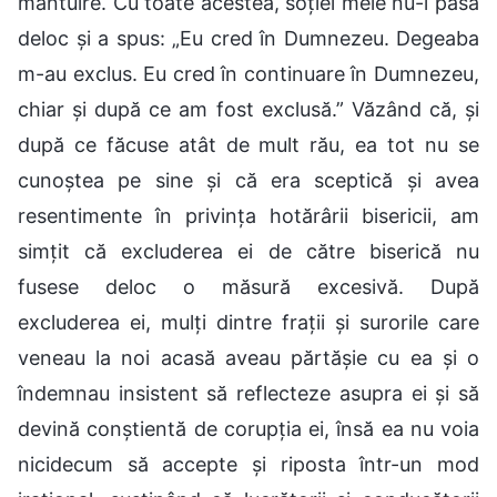
mântuire. Cu toate acestea, soției mele nu-i păsa
deloc și a spus: „Eu cred în Dumnezeu. Degeaba
m-au exclus. Eu cred în continuare în Dumnezeu,
chiar și după ce am fost exclusă.” Văzând că, și
după ce făcuse atât de mult rău, ea tot nu se
cunoștea pe sine și că era sceptică și avea
resentimente în privința hotărârii bisericii, am
simțit că excluderea ei de către biserică nu
fusese deloc o măsură excesivă. După
excluderea ei, mulți dintre frații și surorile care
veneau la noi acasă aveau părtășie cu ea și o
îndemnau insistent să reflecteze asupra ei și să
devină conștientă de corupția ei, însă ea nu voia
nicidecum să accepte și riposta într-un mod