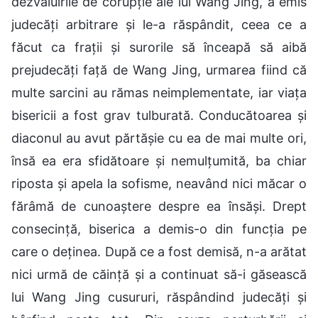
dezvăluirile de corupție ale lui Wang Jing, a emis
judecăți arbitrare și le-a răspândit, ceea ce a
făcut ca frații și surorile să înceapă să aibă
prejudecăți față de Wang Jing, urmarea fiind că
multe sarcini au rămas neimplementate, iar viața
bisericii a fost grav tulburată. Conducătoarea și
diaconul au avut părtășie cu ea de mai multe ori,
însă ea era sfidătoare și nemulțumită, ba chiar
riposta și apela la sofisme, neavând nici măcar o
fărâmă de cunoaștere despre ea însăși. Drept
consecință, biserica a demis-o din funcția pe
care o deținea. După ce a fost demisă, n-a arătat
nici urmă de căință și a continuat să-i găsească
lui Wang Jing cusururi, răspândind judecăți și