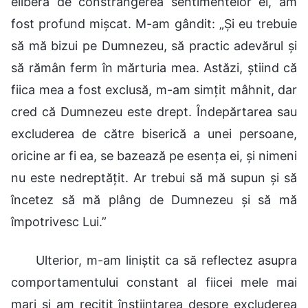
elibera de constrângerea sentimentelor ei, am
fost profund mișcat. M-am gândit: „Și eu trebuie
să mă bizui pe Dumnezeu, să practic adevărul și
să rămân ferm în mărturia mea. Astăzi, știind că
fiica mea a fost exclusă, m-am simțit mâhnit, dar
cred că Dumnezeu este drept. Îndepărtarea sau
excluderea de către biserică a unei persoane,
oricine ar fi ea, se bazează pe esența ei, și nimeni
nu este nedreptățit. Ar trebui să mă supun și să
încetez să mă plâng de Dumnezeu și să mă
împotrivesc Lui.”
Ulterior, m-am liniștit ca să reflectez asupra
comportamentului constant al fiicei mele mai
mari și am recitit înștiințarea despre excluderea