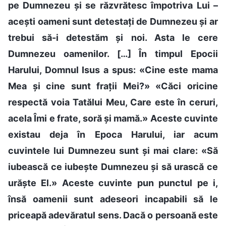
pe Dumnezeu și se răzvrătesc împotriva Lui –
acești oameni sunt detestați de Dumnezeu și ar
trebui să-i detestăm și noi. Asta le cere
Dumnezeu oamenilor. […] În timpul Epocii
Harului, Domnul Isus a spus: «Cine este mama
Mea și cine sunt frații Mei?» «Căci oricine
respectă voia Tatălui Meu, Care este în ceruri,
acela Îmi e frate, soră și mamă.» Aceste cuvinte
existau deja în Epoca Harului, iar acum
cuvintele lui Dumnezeu sunt și mai clare: «Să
iubească ce iubește Dumnezeu și să urască ce
urăște El.» Aceste cuvinte pun punctul pe i,
însă oamenii sunt adeseori incapabili să le
priceapă adevăratul sens. Dacă o persoană este