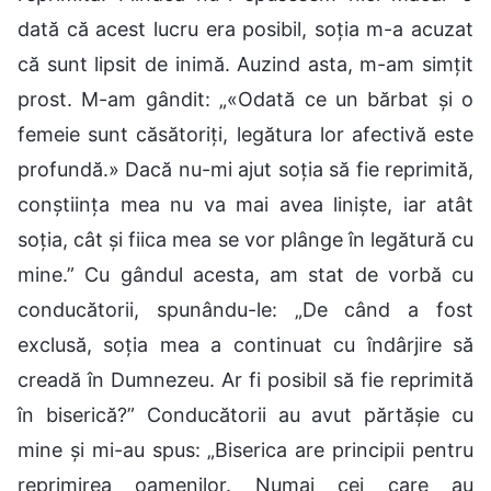
dată că acest lucru era posibil, soția m-a acuzat
că sunt lipsit de inimă. Auzind asta, m-am simțit
prost. M-am gândit: „«Odată ce un bărbat și o
femeie sunt căsătoriți, legătura lor afectivă este
profundă.» Dacă nu-mi ajut soția să fie reprimită,
conștiința mea nu va mai avea liniște, iar atât
soția, cât și fiica mea se vor plânge în legătură cu
mine.” Cu gândul acesta, am stat de vorbă cu
conducătorii, spunându-le: „De când a fost
exclusă, soția mea a continuat cu îndârjire să
creadă în Dumnezeu. Ar fi posibil să fie reprimită
în biserică?” Conducătorii au avut părtășie cu
mine și mi-au spus: „Biserica are principii pentru
reprimirea oamenilor. Numai cei care au