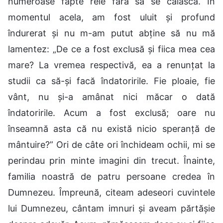
numeroase fapte rele fără să se căiască. În
momentul acela, am fost uluit și profund
îndurerat și nu m-am putut abține să nu mă
lamentez: „De ce a fost exclusă și fiica mea cea
mare? La vremea respectivă, ea a renunțat la
studii ca să-și facă îndatoririle. Fie ploaie, fie
vânt, nu și-a amânat nici măcar o dată
îndatoririle. Acum a fost exclusă; oare nu
înseamnă asta că nu există nicio speranță de
mântuire?” Ori de câte ori închideam ochii, mi se
perindau prin minte imagini din trecut. Înainte,
familia noastră de patru persoane credea în
Dumnezeu. Împreună, citeam adeseori cuvintele
lui Dumnezeu, cântam imnuri și aveam părtășie