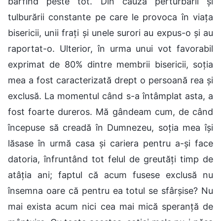
bârfind peste tot. Din cauza perturbării și
tulburării constante pe care le provoca în viața
bisericii, unii frați și unele surori au expus-o și au
raportat-o. Ulterior, în urma unui vot favorabil
exprimat de 80% dintre membrii bisericii, soția
mea a fost caracterizată drept o persoană rea și
exclusă. La momentul când s-a întâmplat asta, a
fost foarte dureros. Mă gândeam cum, de când
începuse să creadă în Dumnezeu, soția mea își
lăsase în urmă casa și cariera pentru a-și face
datoria, înfruntând tot felul de greutăți timp de
atâția ani; faptul că acum fusese exclusă nu
însemna oare că pentru ea totul se sfârșise? Nu
mai exista acum nici cea mai mică speranță de