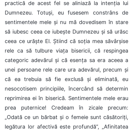
practică de acest fel se aliniază la intenția lui
Dumnezeu. Totuși, eu fusesem constrâns de
sentimentele mele și nu mă dovedisem în stare
să iubesc ceea ce iubește Dumnezeu și să urăsc
ceea ce urăște El. Știind că soția mea săvârșise
rele ca să tulbure viața bisericii, că respingea
categoric adevărul și că esența sa era aceea a
unei persoane rele care ura adevărul, precum și
că ea trebuia să fie exclusă și eliminată, eu
nesocotisem principiile, încercând să determin
reprimirea ei în biserică. Sentimentele mele erau
prea puternice! Credeam în zicale precum:
„Odată ce un bărbat și o femeie sunt căsătoriți,
legătura lor afectivă este profundă”, „Afinitatea