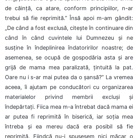
de căință, ca atare, conform principiilor, n-ar
trebui să fie reprimită.” Însă apoi m-am gândit:
„De când a fost exclusă, citește în continuare din
când în când cuvintele lui Dumnezeu și ne
susține în îndeplinirea îndatoririlor noastre; de
asemenea, se ocupă de gospodăria asta și are
grijă de mama mea paralizată, țintuită la pat.
Oare nu i s-ar mai putea da o șansă?” La vremea
aceea, îi ajutam pe conducători cu organizarea
materialelor privind membrii excluși și
îndepărtați. Fiica mea m-a întrebat dacă mama ei
ar putea fi reprimită în biserică, iar soția mea
întreba și ea mereu dacă era posibil să fie
reprimită. Fiindcă nu-i spusesem nici măcar o