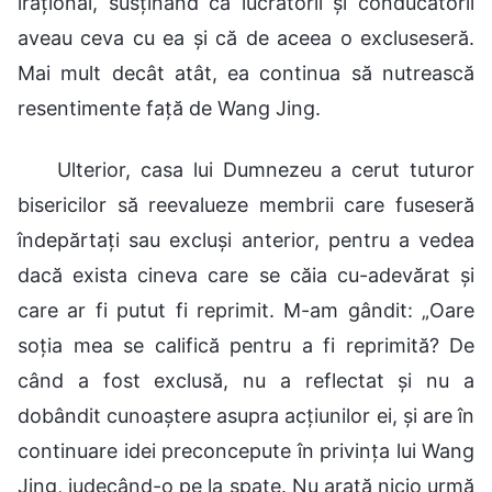
irațional, susținând că lucrătorii și conducătorii
aveau ceva cu ea și că de aceea o excluseseră.
Mai mult decât atât, ea continua să nutrească
resentimente față de Wang Jing.
Ulterior, casa lui Dumnezeu a cerut tuturor
bisericilor să reevalueze membrii care fuseseră
îndepărtați sau excluși anterior, pentru a vedea
dacă exista cineva care se căia cu-adevărat și
care ar fi putut fi reprimit. M-am gândit: „Oare
soția mea se califică pentru a fi reprimită? De
când a fost exclusă, nu a reflectat și nu a
dobândit cunoaștere asupra acțiunilor ei, și are în
continuare idei preconcepute în privința lui Wang
Jing, judecând-o pe la spate. Nu arată nicio urmă