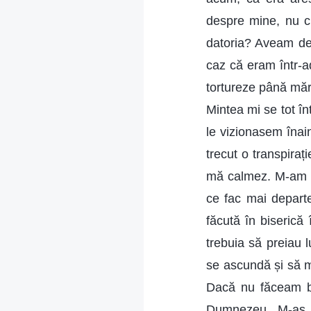
despre mine, nu cu
datoria? Aveam dej
caz că eram într-a
tortureze până măr
Mintea mi se tot înt
le vizionasem înai
trecut o transpiraț
mă calmez. M-am gâ
ce fac mai departe
făcută în biserică
trebuia să preiau lu
se ascundă și să m
Dacă nu făceam bi
Dumnezeu. M-aș de