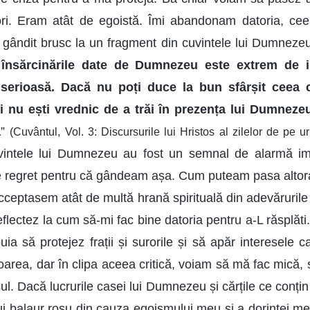
rori. Eram atât de egoistă. Îmi abandonam datoria, c
ândit brusc la un fragment din cuvintele lui Dumnezeu
i însărcinările date de Dumnezeu este extrem de 
 serioasă. Dacă nu poți duce la bun sfârșit ceea ce
nu ești vrednic de a trăi în prezența lui Dumnezeu 
a
”
(Cuvântul, Vol. 3: Discursurile lui Hristos al zilelor de pe
vintele lui Dumnezeu au fost un semnal de alarmă im
de regret pentru că gândeam așa. Cum puteam pasa alto
Acceptasem atât de multă hrană spirituală din adevăruril
reflectez la cum să-mi fac bine datoria pentru a-L răsplăti
buia să protejez frații și surorile și să apăr interesele
rea, dar în clipa aceea critică, voiam să mă fac mică,
cul. Dacă lucrurile casei lui Dumnezeu și cărțile ce conțin 
i balaur roșu din cauza egoismului meu și a dorinței me