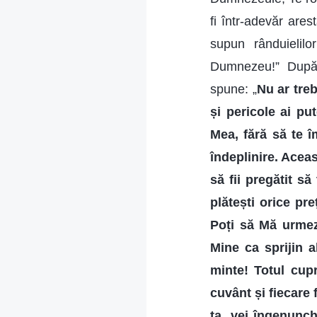
fi într-adevăr are
supun rânduielilo
Dumnezeu!” După 
spune: „
Nu ar treb
și pericole ai put
Mea, fără să te î
îndeplinire. Aceas
să fii pregătit să
plătești orice pre
Poți să Mă urmez
Mine ca sprijin a
minte! Totul cupr
cuvânt și fiecare
ta, vei îngenunch