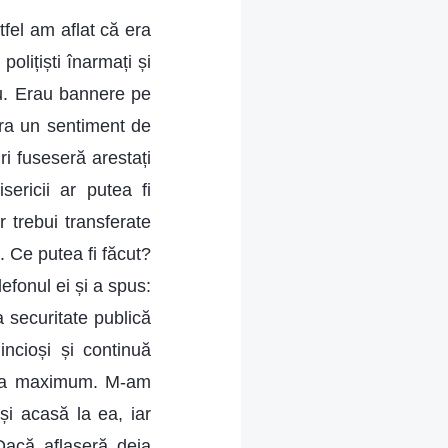
tfel am aflat că era
olițiști înarmați și
eu. Erau bannere pe
 Era un sentiment de
iri fuseseră arestați
sericii ar putea fi
r trebui transferate
. Ce putea fi făcut?
efonul ei și a spus:
a securitate publică
ncioși și continuă
ns la maximum. M-am
i acasă la ea, iar
 Dacă aflaseră deja