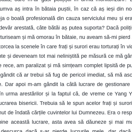
mva aș intra în bătaia puștii, în caz că aș ieși din n
a o boală profesională din cauza serviciului meu și eram
devăr arestată, câte bătăi aș putea suporta? Dacă poliți
turiseam și mă omorau în bătaie, nu aveam să-mi pierd
orcea la scenele în care frați și surori erau torturați în v
nte și deveneam tot mai neliniștită pe măsură ce mă g
ie rece, am paralizat și mă simțeam complet lipsită de p
ndit că ar trebui să fug de pericol imediat, să mă as
. Dar apoi m-am gândit la câtă lucrare de gestionare 
 în urma arestărilor și la faptul că, de vreme ce Yang Y
crarea bisericii. Trebuia să le spun acelor frați și surori
ut de îndată cărțile cuvintelor lui Dumnezeu. Era o respo
ne această lucrare, asta avea să dăuneze și mai mult 
scurca dacă s-ar pierde lucrurile mele, dar dacă a