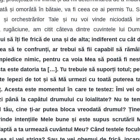
stată și omorâtă în bătaie, va fi ceea ce ai permis Tu.
r și orchestrărilor Tale și nu voi vinde niciodată in
rugăciune, am citit câteva dintre cuvintele lui D
ui să îți fie frică de una și de alta; indiferent cu cât 
ea să te confrunți, ar trebui să fii capabil să rămâi
mpiedice nimic, pentru ca voia Mea să poată fi nes
ta este datoria ta […]. Tu trebuie să suporți totul; p
 te lepezi de tot și să Mă urmezi cu toată puterea ta
ț. Acesta este momentul în care te testez: Îmi vei of
i până la capătul drumului cu loialitate? Nu te t
l tău, cine ți-ar putea bloca vreodată drumul? Țin
inde intențiile Mele bune și este supus scrutării 
 faptă a ta urmează cuvântul Meu? Când testele focul
ea și vei striga? Sau te vei ghemui de frică, inca