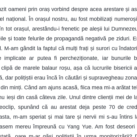
uzit oameni prin oraș vorbind despre acea arestare și as
el național. În orașul nostru, au fost mobilizați numeroși p
în tot orașul, arestându-i frenetic pe aleșii lui Dumnez
leile și toate felurile de propagandă negativă pe ziduri.
. M-am gândit la faptul că mulți frați și surori cu îndator
 implicate ar putea fi percheziționate, iar bunurile bi
 clipă de marele balaur roșu, așa că lucrurile bisericii a
, dar polițiștii erau încă în căutări și supravegheau zona
in minți. Când am ajuns acasă, fiica mea mi-a arătat tel
nu ieși din casă câteva zile. Unul dintre clienții mei de l
deoclip, spunând că au arestat deja peste 70 de credi
 asta, m-am speriat și mai tare și nervii mi s-au înti
rasem mereu împreună cu Yang Yue. Am fost deseori ș
ată, oare m-ar găsi polițiștii în urma monitorizării?