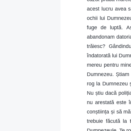
acest lucru avea s
ochii lui Dumnezeu
fuge de luptă. A
abandonam datoria
trăiesc? Gândind
îndatorată lui Dum
mereu pentru mine 
Dumnezeu. Știam c
rog la Dumnezeu ș
Nu știu dacă poliți
nu arestată este î
conștiința și să m
trebuie făcută la 
Dumnezeule, Te rog