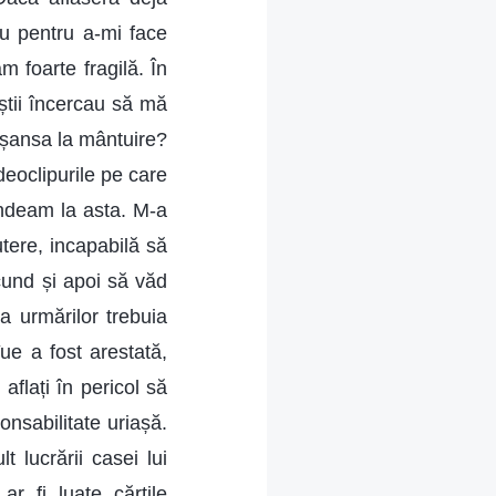
ou pentru a-mi face
 foarte fragilă. În
știi încercau să mă
 șansa la mântuire?
ideoclipurile pe care
ândeam la asta. M-a
utere, incapabilă să
cund și apoi să văd
a urmărilor trebuia
ue a fost arestată,
 aflați în pericol să
nsabilitate uriașă.
lucrării casei lui
r fi luate cărțile