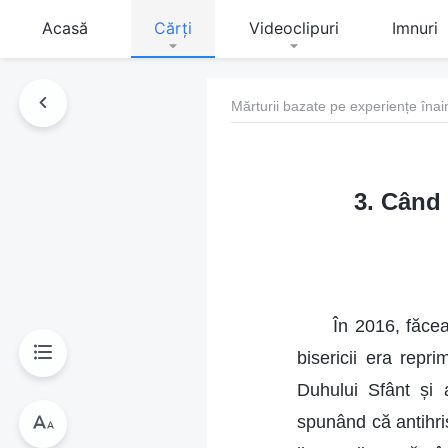
Acasă
Cărți
Videoclipuri
Imnuri
Mărturii bazate pe experiențe înai
3. Când 
În 2016, făce
bisericii era repri
Duhului Sfânt și 
spunând că antihrist