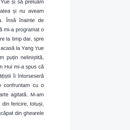
 Yue și să preluăm
ătatea și nu aveam
a. Însă înainte de
ră mi-a programat o
re la timp dar, spre
s acasă la Yang Yue
puțin neliniștită,
en Hui mi-a spus că
iștii îi întorseseră
ne confruntam cu o
arte agitată. M-am
n fericire, totuși,
 scăpat din ghearele