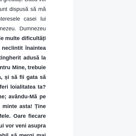
 Sunt dispusă să mă
teresele casei lui
umnezeu. Dumnezeu
de multe dificultăți
 neclintit înaintea
tingherit adusă la
entru Mine, trebuie
, și să fii gata să
eri loialitatea ta?
eme; avându-Mă pe
e minte asta! Ține
Mele. Oare fiecare
ui vor veni asupra
pabil să mergi mai