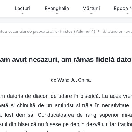
Lecturi
Evanghelia
Mărturii
Epoca 
ntea scaunului de judecată al lui Hristos (Volumul 4)
am avut necazuri, am rămas fidelă dato
de Wang Ju, China
am datoria de diacon de udare în biserică. La acea vr
mată și chinuită de un antihrist și trăia în negativitate
a fost demisă. Conducătoarea de rang superior mi-a of
ul din biserică nu fusese pe deplin dezvăluit, iar fraților