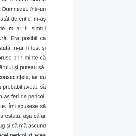
lui Dumnezeu într-un
ât de critic, m-aș
e mi-ar fi simțul
ră. Era posibil ca
tă, n-ar fi fost și
brusc prin minte că
rului și puteau să-
onsecințele, iar eu
ă probabil aveau să
m-aș feri de pericol.
nte. Îmi spusese să
arestată, așa că ar
fug și să mă ascund
cel pericol și acea