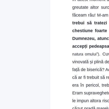
greutate altor su
făceam rău! M-am g
trebui să tratez
chestiune foarte
Dumnezeu, atunci 
accepți pedeaps
. Cu
natura omului”)
vinovată și plină 
față de biserică? 
că ar fi trebuit să 
era în pericol, tre
Eram supraveghetoa
le impun altora ris
căzut pradă marelu