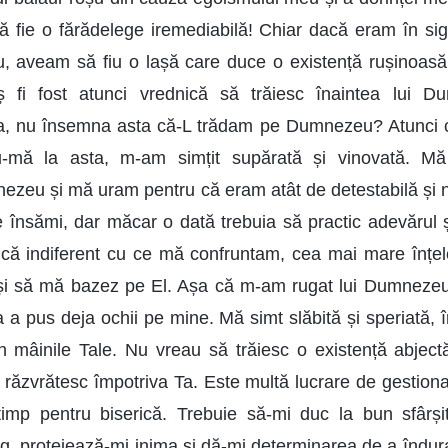
ă fie o fărădelege iremediabilă! Chiar dacă eram în si
, aveam să fiu o lașă care duce o existență rușinoasă
ș fi fost atunci vrednică să trăiesc înaintea lui 
, nu însemna asta că-L trădam pe Dumnezeu? Atunci 
u-mă la asta, m-am simțit supărată și vinovată. M
nezeu și mă uram pentru că eram atât de detestabilă și 
însămi, dar măcar o dată trebuia să practic adevărul ș
ă indiferent cu ce mă confruntam, cea mai mare înțe
i să mă bazez pe El. Așa că m-am rugat lui Dumneze
a a pus deja ochii pe mine. Mă simt slăbită și speriată, 
n mâinile Tale. Nu vreau să trăiesc o existență abjec
ă răzvrătesc împotriva Ta. Este multă lucrare de gestiona
timp pentru biserică. Trebuie să-mi duc la bun sfârșit 
, protejează-mi inima și dă-mi determinarea de a îndura