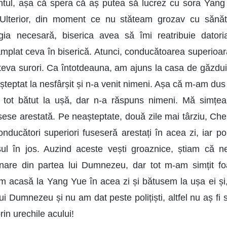
ntul, așa că spera că aș putea să lucrez cu sora Yang
i. Ulterior, din moment ce nu stăteam grozav cu săn
ia necesară, biserica avea să îmi reatribuie datori
ntâmplat ceva în biserică. Atunci, conducătoarea superioa
âteva surori. Ca întotdeauna, am ajuns la casa de găzdui
teptat la nesfârșit și n-a venit nimeni. Așa că m-am du
tot bătut la ușă, dar n-a răspuns nimeni. Mă simțeam 
se arestată. Pe neașteptate, două zile mai târziu, Ch
ducători superiori fuseseră arestați în acea zi, iar poliț
ul în jos. Auzind aceste vești groaznice, știam că 
finare din partea lui Dumnezeu, dar tot m-am simțit fo
 acasă la Yang Yue în acea zi și bătusem la ușa ei și, di
ui Dumnezeu și nu am dat peste polițiști, altfel nu aș fi
rin urechile acului!