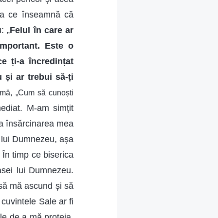
eea ce înseamnă că
: „
Felul în care ar
important. Este o
 ți-a încredințat
și ar trebui să-ți
 urmă, „Cum să cunoști
ediat. M-am simțit
ra însărcinarea mea
e lui Dumnezeu, așa
. În timp ce biserica
 casei lui Dumnezeu.
 să mă ascund și să
cuvintele Sale ar fi
le de a mă proteja,