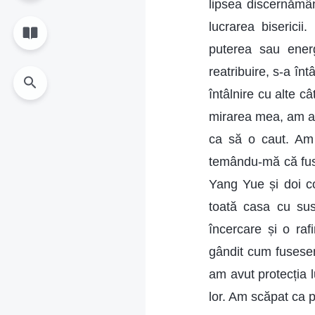
lipsea discernămâ
lucrarea biserici
puterea sau energ
reatribuire, s-a î
întâlnire cu alte c
mirarea mea, am aș
ca să o caut. Am 
temându-mă că fuse
Yang Yue și doi con
toată casa cu sus
încercare și o ra
gândit cum fusesem
am avut protecția l
lor. Am scăpat ca p