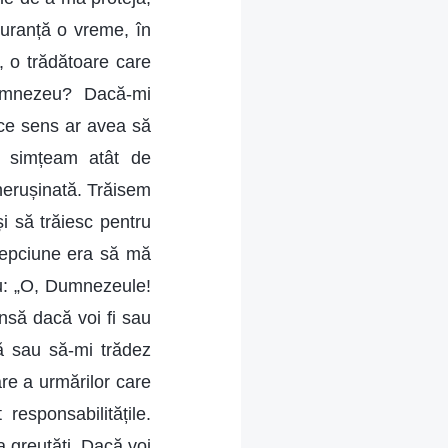
guranță o vreme, în
, o trădătoare care
Dumnezeu? Dacă-mi
ce sens ar avea să
ă simțeam atât de
nerușinată. Trăisem
i să trăiesc pentru
lepciune era să mă
u: „O, Dumnezeule!
însă dacă voi fi sau
tă sau să-mi trădez
re a urmărilor care
responsabilitățile.
 greutăți. Dacă voi