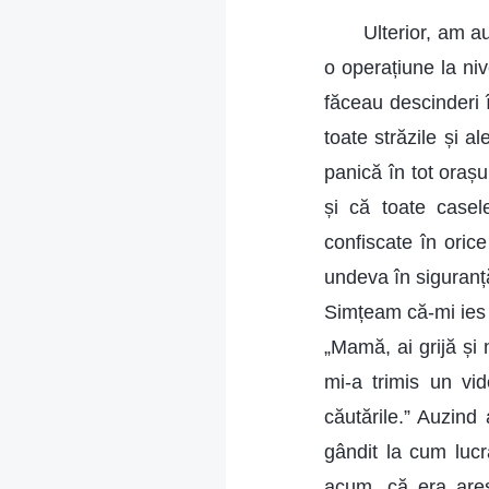
Ulterior, am a
o operațiune la niv
făceau descinderi 
toate străzile și a
panică în tot orașul
și că toate casele
confiscate în orice
undeva în siguranță
Simțeam că-mi ies d
„Mamă, ai grijă și 
mi-a trimis un vi
căutările.” Auzind
gândit la cum luc
acum, că era arest