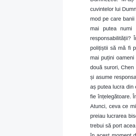
cuvintelor lui Dumn
mod pe care banii
mai putea numi c
responsabilității
polițiștii să mă f
mai puțini oameni 
două surori, Chen 
și asume responsab
aș putea lucra din
fie înțelegătoare. Î
Atunci, ceva ce mi
preiau lucrarea bi
trebui să port ace
în acest moment de