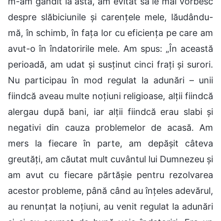
m-am gândit la asta, am evitat să le mai vorbesc
despre slăbiciunile și carențele mele, lăudându-
mă, în schimb, în fața lor cu eficiența pe care am
avut-o în îndatoririle mele. Am spus: „În această
perioadă, am udat și susținut cinci frați și surori.
Nu participau în mod regulat la adunări – unii
fiindcă aveau multe noțiuni religioase, alții fiindcă
alergau după bani, iar alții fiindcă erau slabi și
negativi din cauza problemelor de acasă. Am
mers la fiecare în parte, am depășit câteva
greutăți, am căutat mult cuvântul lui Dumnezeu și
am avut cu fiecare părtășie pentru rezolvarea
acestor probleme, până când au înțeles adevărul,
au renunțat la noțiuni, au venit regulat la adunări