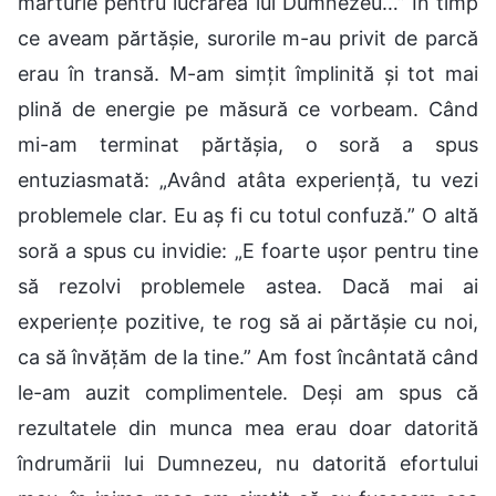
mărturie pentru lucrarea lui Dumnezeu…” În timp
ce aveam părtășie, surorile m-au privit de parcă
erau în transă. M-am simțit împlinită și tot mai
plină de energie pe măsură ce vorbeam. Când
mi-am terminat părtășia, o soră a spus
entuziasmată: „Având atâta experiență, tu vezi
problemele clar. Eu aș fi cu totul confuză.” O altă
soră a spus cu invidie: „E foarte ușor pentru tine
să rezolvi problemele astea. Dacă mai ai
experiențe pozitive, te rog să ai părtășie cu noi,
ca să învățăm de la tine.” Am fost încântată când
le-am auzit complimentele. Deși am spus că
rezultatele din munca mea erau doar datorită
îndrumării lui Dumnezeu, nu datorită efortului