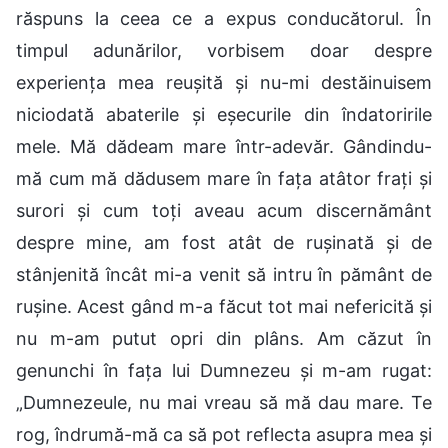
răspuns la ceea ce a expus conducătorul. În
timpul adunărilor, vorbisem doar despre
experiența mea reușită și nu-mi destăinuisem
niciodată abaterile și eșecurile din îndatoririle
mele. Mă dădeam mare într-adevăr. Gândindu-
mă cum mă dădusem mare în fața atâtor frați și
surori și cum toți aveau acum discernământ
despre mine, am fost atât de rușinată și de
stânjenită încât mi-a venit să intru în pământ de
rușine. Acest gând m-a făcut tot mai nefericită și
nu m-am putut opri din plâns. Am căzut în
genunchi în fața lui Dumnezeu și m-am rugat:
„Dumnezeule, nu mai vreau să mă dau mare. Te
rog, îndrumă-mă ca să pot reflecta asupra mea și