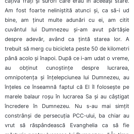
câțiva frați și surori care erau în aceeași stare.
Am fost foarte neliniștită atunci și, ca să-i ud
bine, am ținut multe adunări cu ei, am citit
cuvântul lui Dumnezeu și-am avut părtășie
despre adevăr, având ca țintă starea lor. A
trebuit să merg cu bicicleta peste 50 de kilometri
până acolo și înapoi. După ce i-am udat o vreme,
au obținut cunoștințe despre lucrarea,
omnipotența și înțelepciunea lui Dumnezeu, au
înțeles ce înseamnă faptul că El îl folosește pe
marele balaur roșu în lucrarea Sa și au câștigat
încredere în Dumnezeu. Nu s-au mai simțit
constrânși de persecuția PCC-ului, ba chiar au
vrut să răspândească Evanghelia ca să fie