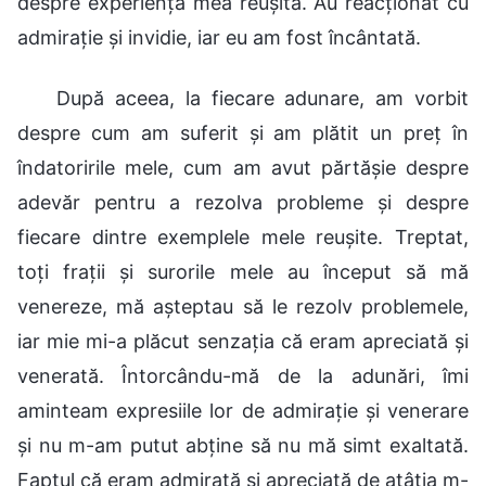
despre experiența mea reușită. Au reacționat cu
admirație și invidie, iar eu am fost încântată.
După aceea, la fiecare adunare, am vorbit
despre cum am suferit și am plătit un preț în
îndatoririle mele, cum am avut părtășie despre
adevăr pentru a rezolva probleme și despre
fiecare dintre exemplele mele reușite. Treptat,
toți frații și surorile mele au început să mă
venereze, mă așteptau să le rezolv problemele,
iar mie mi-a plăcut senzația că eram apreciată și
venerată. Întorcându-mă de la adunări, îmi
aminteam expresiile lor de admirație și venerare
și nu m-am putut abține să nu mă simt exaltată.
Faptul că eram admirată și apreciată de atâția m-