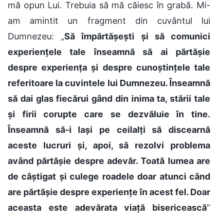
mă opun Lui. Trebuia să mă căiesc în grabă. Mi-
am amintit un fragment din cuvântul lui
Dumnezeu: „
Să împărtășești și să comunici
experiențele tale înseamnă să ai părtășie
despre experiența și despre cunoștințele tale
referitoare la cuvintele lui Dumnezeu. Înseamnă
să dai glas fiecărui gând din inima ta, stării tale
și firii corupte care se dezvăluie în tine.
Înseamnă să-i lași pe ceilalți să discearnă
aceste lucruri și, apoi, să rezolvi problema
având părtășie despre adevăr. Toată lumea are
de câștigat și culege roadele doar atunci când
are părtășie despre experiențe în acest fel. Doar
aceasta este adevărata viață bisericească
”