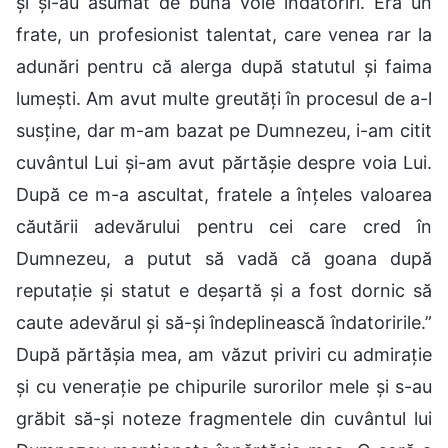
și și-au asumat de bună voie îndatoriri. Era un
frate, un profesionist talentat, care venea rar la
adunări pentru că alerga după statutul și faima
lumești. Am avut multe greutăți în procesul de a-l
susține, dar m-am bazat pe Dumnezeu, i-am citit
cuvântul Lui și-am avut părtășie despre voia Lui.
După ce m-a ascultat, fratele a înțeles valoarea
căutării adevărului pentru cei care cred în
Dumnezeu, a putut să vadă că goana după
reputație și statut e deșartă și a fost dornic să
caute adevărul și să-și îndeplinească îndatoririle.”
După părtășia mea, am văzut priviri cu admirație
și cu venerație pe chipurile surorilor mele și s-au
grăbit să-și noteze fragmentele din cuvântul lui