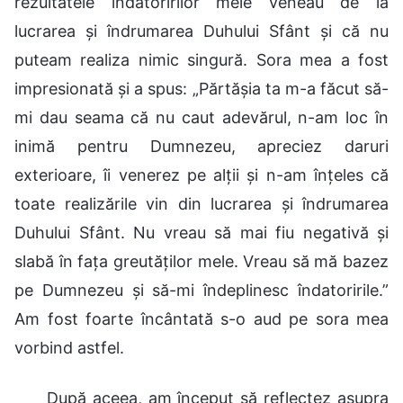
rezultatele îndatoririlor mele veneau de la
lucrarea și îndrumarea Duhului Sfânt și că nu
puteam realiza nimic singură. Sora mea a fost
impresionată și a spus: „Părtășia ta m-a făcut să-
mi dau seama că nu caut adevărul, n-am loc în
inimă pentru Dumnezeu, apreciez daruri
exterioare, îi venerez pe alții și n-am înțeles că
toate realizările vin din lucrarea și îndrumarea
Duhului Sfânt. Nu vreau să mai fiu negativă și
slabă în fața greutăților mele. Vreau să mă bazez
pe Dumnezeu și să-mi îndeplinesc îndatoririle.”
Am fost foarte încântată s-o aud pe sora mea
vorbind astfel.
După aceea, am început să reflectez asupra