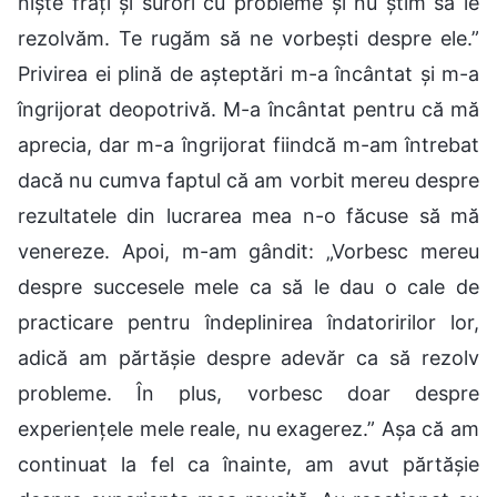
niște frați și surori cu probleme și nu știm să le
rezolvăm. Te rugăm să ne vorbești despre ele.”
Privirea ei plină de așteptări m-a încântat și m-a
îngrijorat deopotrivă. M-a încântat pentru că mă
aprecia, dar m-a îngrijorat fiindcă m-am întrebat
dacă nu cumva faptul că am vorbit mereu despre
rezultatele din lucrarea mea n-o făcuse să mă
venereze. Apoi, m-am gândit: „Vorbesc mereu
despre succesele mele ca să le dau o cale de
practicare pentru îndeplinirea îndatoririlor lor,
adică am părtășie despre adevăr ca să rezolv
probleme. În plus, vorbesc doar despre
experiențele mele reale, nu exagerez.” Așa că am
continuat la fel ca înainte, am avut părtășie