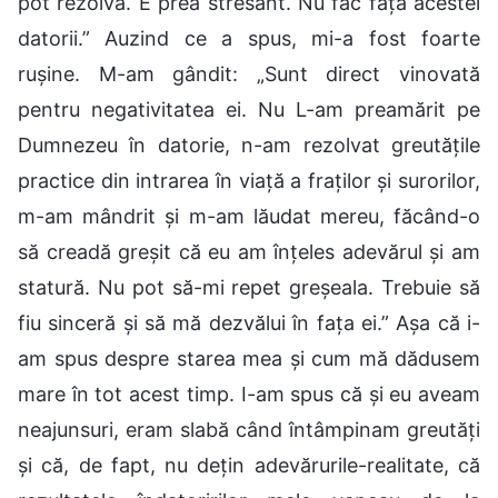
pot rezolva. E prea stresant. Nu fac față acestei
datorii.” Auzind ce a spus, mi-a fost foarte
rușine. M-am gândit: „Sunt direct vinovată
pentru negativitatea ei. Nu L-am preamărit pe
Dumnezeu în datorie, n-am rezolvat greutățile
practice din intrarea în viață a fraților și surorilor,
m-am mândrit și m-am lăudat mereu, făcând-o
să creadă greșit că eu am înțeles adevărul și am
statură. Nu pot să-mi repet greșeala. Trebuie să
fiu sinceră și să mă dezvălui în fața ei.” Așa că i-
am spus despre starea mea și cum mă dădusem
mare în tot acest timp. I-am spus că și eu aveam
neajunsuri, eram slabă când întâmpinam greutăți
și că, de fapt, nu dețin adevărurile-realitate, că