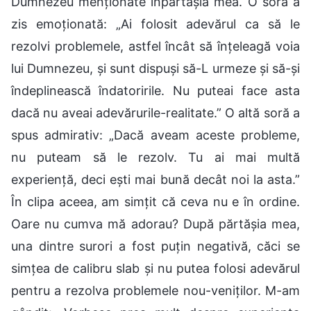
Dumnezeu menționate înpărtășia mea. O soră a
zis emoționată: „Ai folosit adevărul ca să le
rezolvi problemele, astfel încât să înțeleagă voia
lui Dumnezeu, și sunt dispuși să-L urmeze și să-și
îndeplinească îndatoririle. Nu puteai face asta
dacă nu aveai adevărurile-realitate.” O altă soră a
spus admirativ: „Dacă aveam aceste probleme,
nu puteam să le rezolv. Tu ai mai multă
experiență, deci ești mai bună decât noi la asta.”
În clipa aceea, am simțit că ceva nu e în ordine.
Oare nu cumva mă adorau? După părtășia mea,
una dintre surori a fost puțin negativă, căci se
simțea de calibru slab și nu putea folosi adevărul
pentru a rezolva problemele nou-veniților. M-am