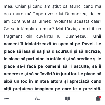
mea. Chiar și când am știut că atunci când mă
dau mare mă împotrivesc lui Dumnezeu, de ce
am continuat să urmez involuntar această cale?
Ce se întâmpla cu mine? Mai târziu, am citit un
fragment din cuvântul lui Dumnezeu: „
Unii
oameni îl idolatrizează în special pe Pavel. Le
place să iasă și să țină discursuri și să lucreze,
le place să participe la întâlniri și să predice și le
place să-i facă pe oameni să îi asculte, să îi
venereze și să se învârtă în jurul lor. Le place să
aibă un loc în mintea altora și apreciază când
alții prețuiesc imaginea pe care le-o prezintă.
Să le analizăm natura din aceste
comportamente. Care este natura lor? Dacă ei