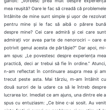
gândit: „Vorbesc prea mult despre experiența
mea reușită? Oare le fac să creadă că problemele
întâlnite de mine sunt simple și ușor de rezolvat
pentru mine și le fac să aibă o părere bună
despre mine? Cei care admiră și cei care sunt
admirați vor avea parte de nenorociri – oare e
potrivit genul acesta de părtășie?” Dar apoi, mi-
am spus: „Le povestesc despre experiența mea
practică, deci ar trebui să fie în ordine.” Atunci,
n-am reflectat în continuare asupra mea și am
trecut peste asta. Mai târziu, m-am întâlnit cu
două surori de la udare ca să le întreb despre
lucrarea lor. Imediat ce am ajuns, una dintre ele a
spus cu entuziasm: „Ce bine c-ai sosit. Au venit