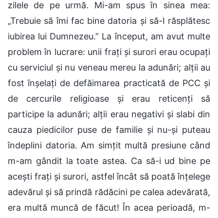
zilele de pe urmă. Mi-am spus în sinea mea:
„Trebuie să îmi fac bine datoria și să-I răsplătesc
iubirea lui Dumnezeu.” La început, am avut multe
problem în lucrare: unii frați și surori erau ocupați
cu serviciul și nu veneau mereu la adunări; alții au
fost înșelați de defăimarea practicată de PCC și
de cercurile religioase și erau reticenți să
participe la adunări; alții erau negativi și slabi din
cauza piedicilor puse de familie și nu-și puteau
îndeplini datoria. Am simțit multă presiune când
m-am gândit la toate astea. Ca să-i ud bine pe
acești frați și surori, astfel încât să poată înțelege
adevărul și să prindă rădăcini pe calea adevărată,
era multă muncă de făcut! În acea perioadă, m-