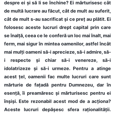
despre ei și să li se închine? Ei mărturisesc cât
de multă lucrare au făcut, cât de mult au suferit,
cât de mult s-au sacrificat și ce preț au plătit. Ei
folosesc aceste lucruri drept capital prin care
se înalță, ceea ce le conferă un loc mai înalt, mai
ferm, mai sigur în mintea oamenilor, astfel încât
mai mulți oameni să-i aprecieze, să-i admire, să-
i respecte și chiar să-i venereze, să-i
idolatrizeze și să-i urmeze. Pentru a atinge
acest țel, oamenii fac multe lucruri care sunt
mărturie de fațadă pentru Dumnezeu, dar în
esență, îi preamăresc și mărturisesc pentru ei
înșiși. Este rezonabil acest mod de a acționa?
Aceste lucruri depășesc sfera raționalității.