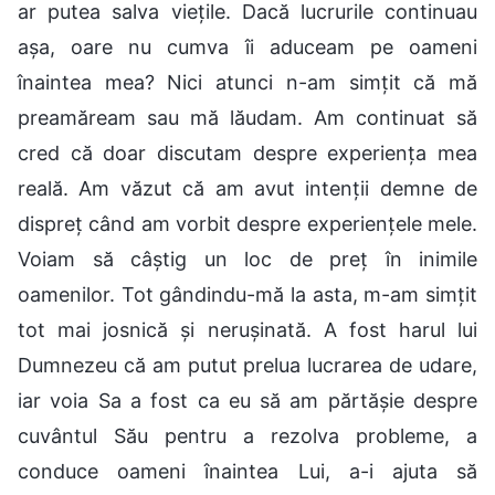
ar putea salva viețile. Dacă lucrurile continuau
așa, oare nu cumva îi aduceam pe oameni
înaintea mea? Nici atunci n-am simțit că mă
preamăream sau mă lăudam. Am continuat să
cred că doar discutam despre experiența mea
reală. Am văzut că am avut intenții demne de
dispreț când am vorbit despre experiențele mele.
Voiam să câștig un loc de preț în inimile
oamenilor. Tot gândindu-mă la asta, m-am simțit
tot mai josnică și nerușinată. A fost harul lui
Dumnezeu că am putut prelua lucrarea de udare,
iar voia Sa a fost ca eu să am părtășie despre
cuvântul Său pentru a rezolva probleme, a
conduce oameni înaintea Lui, a-i ajuta să