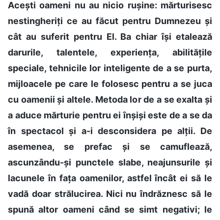
Acești oameni nu au nicio rușine: mărturisesc
nestingheriți ce au făcut pentru Dumnezeu și
cât au suferit pentru El. Ba chiar își etalează
darurile, talentele, experiența, abilitățile
speciale, tehnicile lor inteligente de a se purta,
mijloacele pe care le folosesc pentru a se juca
cu oamenii și altele. Metoda lor de a se exalta și
a aduce mărturie pentru ei înșiși este de a se da
în spectacol și a-i desconsidera pe alții. De
asemenea, se prefac și se camuflează,
ascunzându-și punctele slabe, neajunsurile și
lacunele în fața oamenilor, astfel încât ei să le
vadă doar strălucirea. Nici nu îndrăznesc să le
spună altor oameni când se simt negativi; le