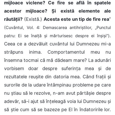
mijloace viclene? Ce fire se află în spatele
acestor mijloace? Și există elemente ale
răutății?
(Există.)
Acesta este un tip de fire rea
”
(Cuvântul, Vol. 4: Demascarea antihriștilor, „Punctul
.
patru: Ei se înalță și mărturisesc despre ei înșiși”)
Ceea ce a dezvăluit cuvântul lui Dumnezeu mi-a
străpuns inima. Comportamentul meu nu
însemna tocmai că mă dădeam mare? La adunări
vorbisem doar despre suferința mea și de
rezultatele reușite din datoria mea. Când frații și
surorile de la udare întâmpinau probleme pe care
nu știau să le rezolve, n-am avut părtășie despre
adevăr, să-i ajut să înțeleagă voia lui Dumnezeu și
să știe cum să se bazeze pe El în îndatoririle lor.