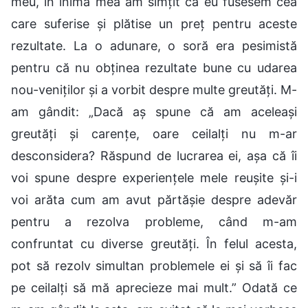
meu, în inima mea am simțit că eu fusesem cea
care suferise și plătise un preț pentru aceste
rezultate. La o adunare, o soră era pesimistă
pentru că nu obținea rezultate bune cu udarea
nou-veniților și a vorbit despre multe greutăți. M-
am gândit: „Dacă aș spune că am aceleași
greutăți și carențe, oare ceilalți nu m-ar
desconsidera? Răspund de lucrarea ei, așa că îi
voi spune despre experiențele mele reușite și-i
voi arăta cum am avut părtășie despre adevăr
pentru a rezolva probleme, când m-am
confruntat cu diverse greutăți. În felul acesta,
pot să rezolv simultan problemele ei și să îi fac
pe ceilalți să mă aprecieze mai mult.” Odată ce