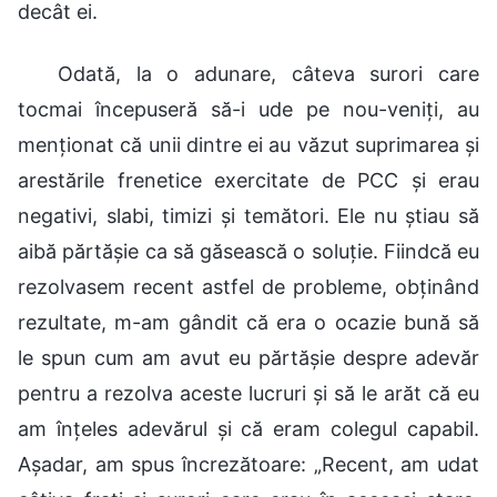
decât ei.
Odată, la o adunare, câteva surori care
tocmai începuseră să-i ude pe nou-veniți, au
menționat că unii dintre ei au văzut suprimarea și
arestările frenetice exercitate de PCC și erau
negativi, slabi, timizi și temători. Ele nu știau să
aibă părtășie ca să găsească o soluție. Fiindcă eu
rezolvasem recent astfel de probleme, obținând
rezultate, m-am gândit că era o ocazie bună să
le spun cum am avut eu părtășie despre adevăr
pentru a rezolva aceste lucruri și să le arăt că eu
am înțeles adevărul și că eram colegul capabil.
Așadar, am spus încrezătoare: „Recent, am udat