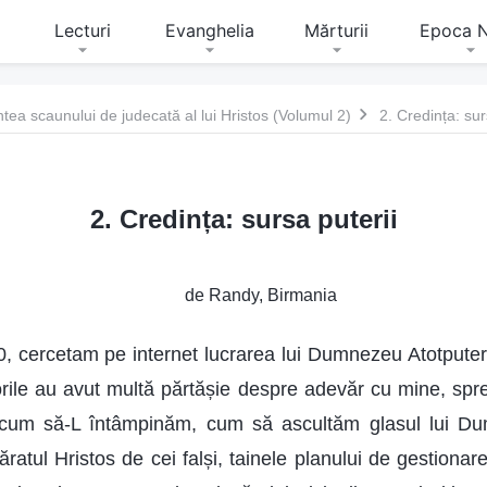
Lecturi
Evanghelia
Mărturii
Epoca 
ntea scaunului de judecată al lui Hristos (Volumul 2)
2. Credința: sur
2. Credința: sursa puterii
de Randy, Birmania
, cercetam pe internet lucrarea lui Dumnezeu Atotputern
rorile au avut multă părtășie despre adevăr cu mine, s
 cum să-L întâmpinăm, cum să ascultăm glasul lui D
atul Hristos de cei falși, tainele planului de gestionar