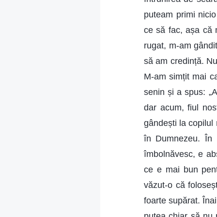
puteam primi nicio
ce să fac, așa că
rugat, m-am gândit
să am credință. Nu 
M-am simțit mai ca
senin și a spus: „
dar acum, fiul nos
gândești la copilul
în Dumnezeu. În r
îmbolnăvesc, e abs
ce e mai bun pent
văzut-o că foloseș
foarte supărat. Îna
putea chiar să nu 