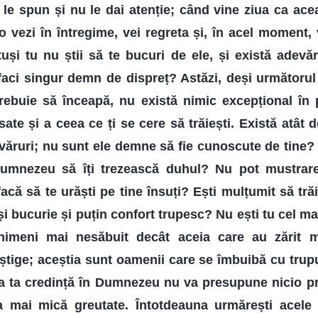
 le spun și nu le dai atenție; când vine ziua ca ace
 vezi în întregime, vei regreta și, în acel moment, ve
tuși tu nu știi să te bucuri de ele, și există adevăru
faci singur demn de dispreț? Astăzi, deși următorul p
ebuie să înceapă, nu există nimic excepțional în pr
sate și a ceea ce ți se cere să trăiești. Există atât 
văruri; nu sunt ele demne să fie cunoscute de tine
Dumnezeu să îți trezească duhul? Nu pot mustrare
că să te urăști pe tine însuți? Ești mulțumit să trăi
i bucurie și puțin confort trupesc? Nu ești tu cel mai
imeni mai nesăbuit decât aceia care au zărit m
tige; aceștia sunt oamenii care se îmbuibă cu trup
 a ta credință în Dumnezeu nu va presupune nicio pr
a mai mică greutate. Întotdeauna urmărești acele 