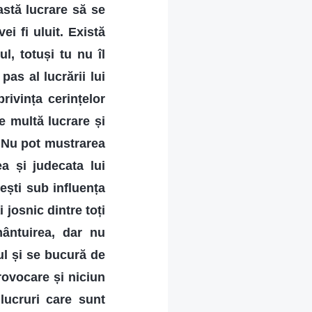
astă lucrare să se
i fi uluit. Există
l, totuși tu nu îl
as al lucrării lui
ivința cerințelor
de multă lucrare și
? Nu pot mustrarea
a și judecata lui
ești sub influența
 josnic dintre toți
ântuirea, dar nu
ul și se bucură de
ovocare și niciun
lucruri care sunt