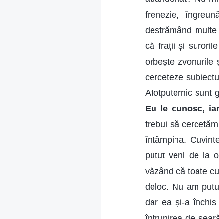
frenezie, îngreun
destrămând multe f
că frații și surori
orbește zvonurile 
cerceteze subiect
Atotputernic sunt 
Eu le cunosc, ia
trebui să cercetăm 
întâmpina. Cuvinte
putut veni de la 
văzând că toate cu
deloc. Nu am putu
dar ea și-a închis
întrunirea de sear