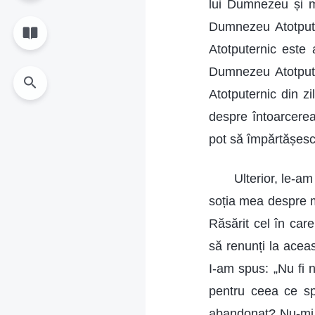
lui Dumnezeu și mu
Dumnezeu Atotput
Atotputernic este 
Dumnezeu Atotpute
Atotputernic din 
despre întoarcerea
pot să împărtășesc 
Ulterior, le-a
soția mea despre m
Răsărit cel în car
să renunți la acea
I-am spus: „Nu fi 
pentru ceea ce s
abandonat? Nu-mi 