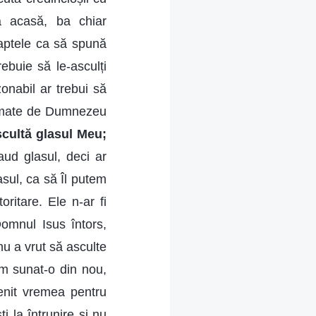
că acasă, ba chiar
faptele ca să spună
rebuie să le-asculți
onabil ar trebui să
lamate de Dumnezeu
scultă glasul Meu;
aud glasul, deci ar
asul, ca să Îl putem
ritare. Ele n-ar fi
omnul Isus întors,
u a vrut să asculte
m sunat-o din nou,
venit vremea pentru
 la întrunire și nu