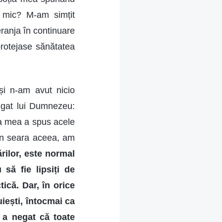
e mic? M-am simțit
ranja în continuare
rotejase sănătatea
și n-am avut nicio
ugat lui Dumnezeu:
a mea a spus acele
 În seara aceea, am
rilor, este normal
 să fie lipsiți de
ică. Dar, în orice
iești, întocmai ca
u a negat că toate