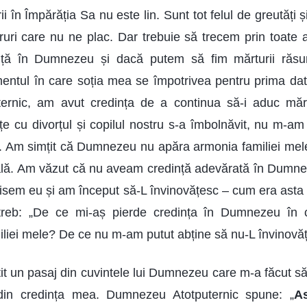
ării în Împărăția Sa nu este lin. Sunt tot felul de greutăți ș
ruri care nu ne plac. Dar trebuie să trecem prin toate
ță în Dumnezeu și dacă putem să fim mărturii răsun
ul în care soția mea se împotrivea pentru prima dată
rnic, am avut credința de a continua să-i aduc măr
e cu divorțul și copilul nostru s-a îmbolnăvit, nu m-am
 Am simțit că Dumnezeu nu apăra armonia familiei mele,
ală. Am văzut că nu aveam credință adevărată în Dumnez
isem eu și am început să-L învinovățesc – cum era asta
reb: „De ce mi-aș pierde credința în Dumnezeu în c
iliei mele? De ce nu m-am putut abține să nu-L învinovă
itit un pasaj din cuvintele lui Dumnezeu care m-a făcut să
din credința mea. Dumnezeu Atotputernic spune: „
As