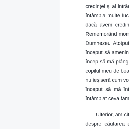
credinței și al intr
întâmpla multe luc
dacă avem credin
Rememorând moment
Dumnezeu Atotpute
început să ameninț
încep să mă plâng.
copilul meu de bo
nu ieșiseră cum vo
început să mă înt
întâmplat ceva fam
Ulterior, am c
despre căutarea 