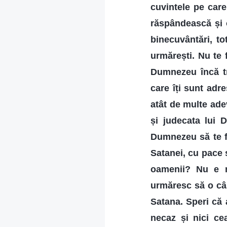
cuvintele pe care
răspândească și o
binecuvântări, to
urmărești. Nu te 
Dumnezeu încă tr
care îți sunt adre
atât de multe ade
și judecata lui 
Dumnezeu să te fa
Satanei, cu pace ș
oamenii? Nu e n
urmăresc să o câș
Satana. Speri că
necaz și nici ce