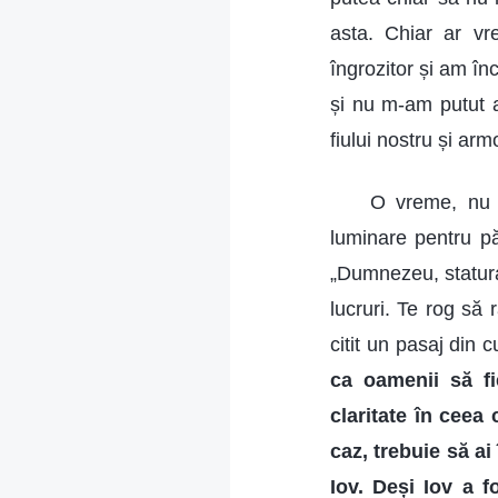
asta. Chiar ar vr
îngrozitor și am î
și nu m-am putut 
fiului nostru și arm
O vreme, nu m
luminare pentru p
„Dumnezeu, statur
lucruri. Te rog să
citit un pasaj din 
ca oamenii să fie
claritate în ceea
caz, trebuie să a
Iov. Deși Iov a f