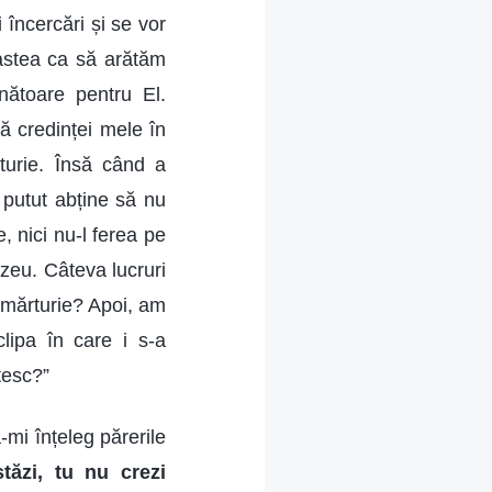
i încercări și se vor
 astea ca să arătăm
ătoare pentru El.
 credinței mele în
turie. Însă când a
 putut abține să nu
 nici nu-l ferea pe
eu. Câteva lucruri
 mărturie? Apoi, am
lipa în care i s-a
țesc?”
-mi înțeleg părerile
tăzi, tu nu crezi