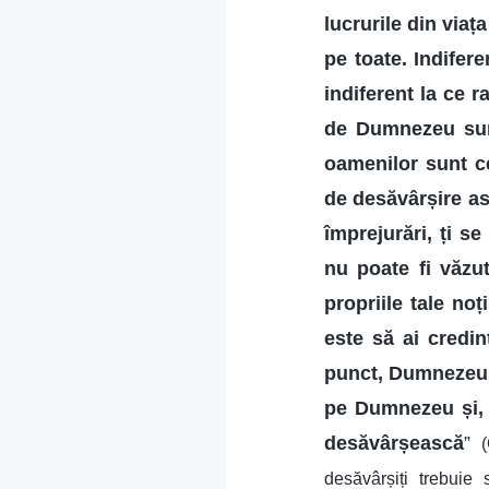
lucrurile din viaț
pe toate. Indifere
indiferent la ce 
de Dumnezeu sunt,
oamenilor sunt c
de desăvârșire as
împrejurări, ți s
nu poate fi văzut
propriile tale no
este să ai credin
punct, Dumnezeu i 
pe Dumnezeu și, c
desăvârșească
”
desăvârșiți trebuie 