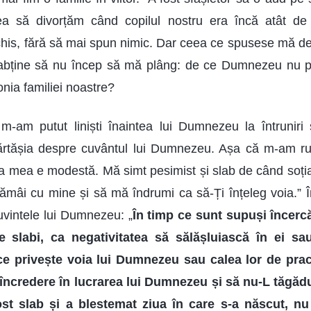
ea să divorțăm când copilul nostru era încă atât d
nchis, fără să mai spun nimic. Dar ceea ce spusese mă de
abține să nu încep să mă plâng: de ce Dumnezeu nu p
onia familiei noastre?
-am putut liniști înaintea lui Dumnezeu la întruniri 
ărtășia despre cuvântul lui Dumnezeu. Așa că m-am r
a mea e modestă. Mă simt pesimist și slab de când soți
 rămâi cu mine și să mă îndrumi ca să-Ți înțeleg voia.”
cuvintele lui Dumnezeu: „
În timp ce sunt supuși încercă
 slabi, ca negativitatea să sălășluiască în ei sau
 ce privește voia lui Dumnezeu sau calea lor de pract
i încredere în lucrarea lui Dumnezeu și să nu-L tăgădu
ost slab și a blestemat ziua în care s-a născut, n