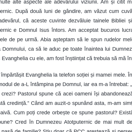
lte alte aspecte ale adevărului viziunii. Am și citit mu
ernic. După două luni de gândire, am văzut cum cuvâ
adevărul, că aceste cuvinte dezvăluie tainele Bibliei
rnic e Domnul Isus întors. Am acceptat bucuros luc
zilele de pe urmă. Abia așteptam să le spun rudelor me
 Domnului, ca să le aduc pe toate înaintea lui Dumnez
Evanghelia cu ele, am fost înștiințat că trebuia să mă în
m împărtășit Evanghelia la telefon soției și mamei mele. Î
odul de a-L întâmpina pe Domnul, iar ea m-a întrebat: „
e crezi? Pastorul spune că acei oameni își abandonează f
stă credință.” Când am auzit-o spunând asta, m-am simțit
naivă. Cum poți crede orbește ce spune pastorul? Exist
pune? Cred în Dumnezeu Atotputernic de mai mult de 
pasă de familie? Știu doar că PCC arestează și persecu