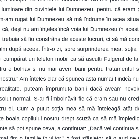
 luminare din cuvintele lui Dumnezeu, pentru că eram 
 m-am rugat lui Dumnezeu să mă îndrume în acea situ
 că, deși nu am înțeles încă voia lui Dumnezeu în aceste
trebuia să fiu constrâns de aceste lucruri, ci să mă conc
lm după aceea. Într-o zi, spre surprinderea mea, soți
Ai cumpărat un telefon mobil ca să asculți Fulgerul de la
tru e bolnav și nu mai avem bani pentru tratamentul s
 nostru.” Am înțeles clar că spunea asta numai fiindcă n
ealitate, puteam împrumuta banii dacă aveam nevoie
olut normal. S-ar fi îmbolnăvit fie că eram sau nu cred
ru el. Cum a putut soția mea să mă înțeleagă atât 
te boala copilului nostru drept scuză ca să mă împiedi
inte să pot spune ceva, a continuat: „Dacă vei continua să
mai fim o familie în viitor.” A fost sfâșietor să o aud p