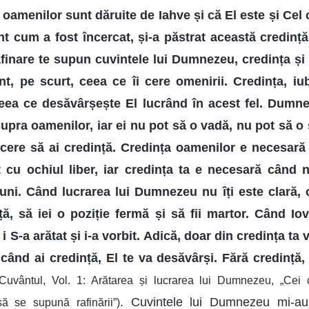
a oamenilor sunt dăruite de Iahve și că El este și Cel 
nt cum a fost încercat, și-a păstrat această credință
rafinare te supun cuvintele lui Dumnezeu, credința și 
 pe scurt, ceea ce îi cere omenirii. Credința, iubi
eea ce desăvârșește El lucrând în acest fel. Dumne
upra oamenilor, iar ei nu pot să o vadă, nu pot să o s
e cere să ai credință. Credința oamenilor e necesar
 cu ochiul liber, iar credința ta e necesară când 
țiuni. Când lucrarea lui Dumnezeu nu îți este clară, 
ță, să iei o poziție fermă și să fii martor. Când Io
S-a arătat și i-a vorbit. Adică, doar din credința ta 
ând ai credință, El te va desăvârși. Fără credință,
(Cuvântul, Vol. 1: Arătarea și lucrarea lui Dumnezeu, „Cei
. Cuvintele lui Dumnezeu mi-au
să se supună rafinării”)