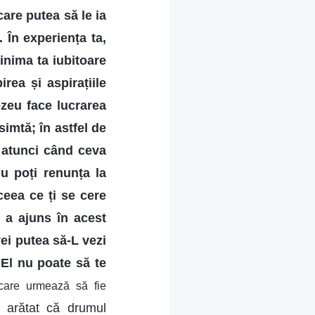
care putea să le ia
. În experiența ta,
inima ta iubitoare
rea și aspirațiile
zeu face lucrarea
imtă; în astfel de
ă atunci când ceva
nu poți renunța la
ceea ce ți se cere
v a ajuns în acest
vei putea să-L vezi
 El nu poate să te
 care urmează să fie
 arătat că drumul