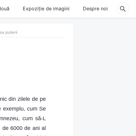
Nouă
Expoziție de imagini
Despre noi
sa puterii
ic din zilele de pe
pre exemplu, cum Se
umnezeu, cum să-L
e de 6000 de ani al