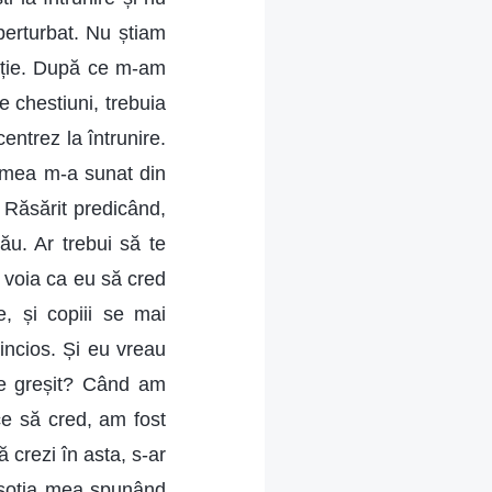
perturbat. Nu știam
ație. După ce m-am
 chestiuni, trebuia
entrez la întrunire.
a mea m-a sunat din
 Răsărit predicând,
ău. Ar trebui să te
u voia ca eu să cred
, și copiii se mai
incios. Și eu vreau
de greșit? Când am
ce să cred, am fost
 crezi în asta, s-ar
e soția mea spunând