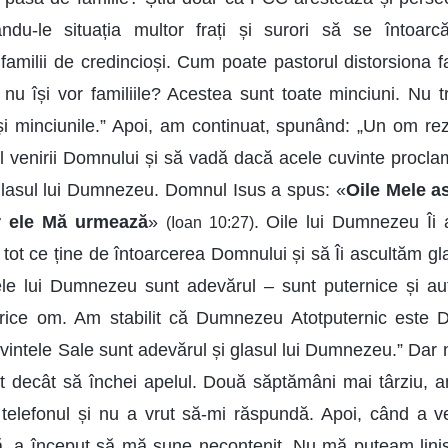
ându-le situația multor frați și surori să se întoar
amilii de credincioși. Cum poate pastorul distorsiona 
le nu își vor familiile? Acestea sunt toate minciuni. Nu t
și minciunile.” Apoi, am continuat, spunând: „Un om rez
ul venirii Domnului și să vadă dacă acele cuvinte proc
glasul lui Dumnezeu. Domnul Isus a spus: «
Oile Mele a
r ele Mă urmează
»
. Oile lui Dumnezeu Îi 
(Ioan 10:27)
tot ce ține de întoarcerea Domnului și să Îi ascultăm gl
le lui Dumnezeu sunt adevărul – sunt puternice și auto
orice om. Am stabilit că Dumnezeu Atotputernic este D
vintele Sale sunt adevărul și glasul lui Dumnezeu.” Dar n
t decât să închei apelul. Două săptămâni mai târziu, a
 telefonul și nu a vrut să-mi răspundă. Apoi, când a 
ă, a început să mă sune necontenit. Nu mă puteam liniști