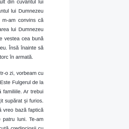
lt din cuvântul lui
ntul lui Dumnezeu
 și m-am convins că
rarea lui Dumnezeu
le vestea cea bună
eu. Însă înainte să
torc în armată.
ntr-o zi, vorbeam cu
Este Fulgerul de la
amiliile. Ar trebui
 supărat și furios.
ă vreo bază faptică
patru luni. Te-am
tă credincioșii cu