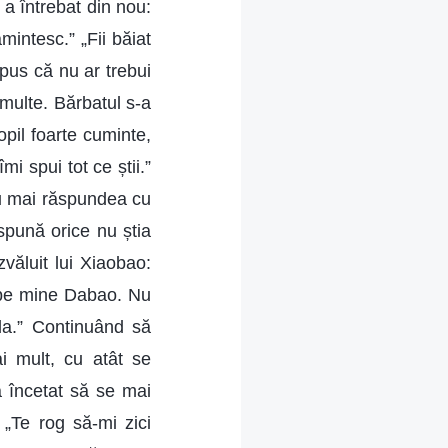
 a întrebat din nou:
intesc.” „Fii băiat
pus că nu ar trebui
s multe. Bărbatul s-a
opil foarte cuminte,
i spui tot ce știi.”
nu mai răspundea cu
 spună orice nu știa
văluit lui Xiaobao:
 pe mine Dabao. Nu
da.” Continuând să
i mult, cu atât se
a încetat să se mai
 „Te rog să-mi zici