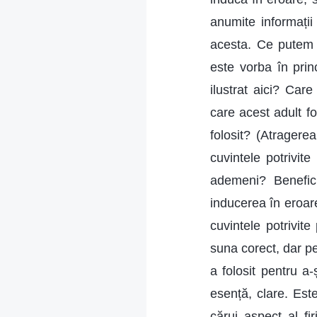
anumite informații
acesta. Ce putem v
este vorba în prin
ilustrat aici? Care
care acest adult fo
folosit? (Atragerea
cuvintele potrivit
ademeni? Benefici
inducerea în eroare
cuvintele potrivit
suna corect, dar pe
a folosit pentru a-
esență, clare. Est
cărui aspect al fi