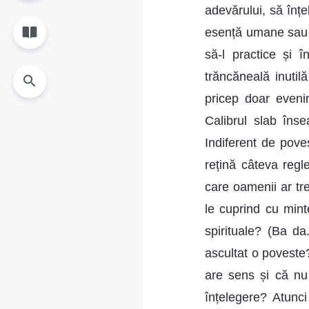
adevărului, să înțe
esență umane sau s
să-l practice și 
trăncăneală inutil
pricep doar eveni
Calibrul slab înse
Indiferent de pove
rețină câteva regl
care oamenii ar tre
le cuprind cu mint
spirituale? (Ba d
ascultat o poveste
are sens și că nu
înțelegere? Atunci