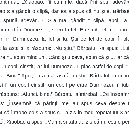
ontinuat: „Xiaobao, fii cuminte, dacă îmi spui adevăru
 s-a gândit o clipă, dar tot a spus că nu știe. Bărbat
i spună adevărul?” S-a mai gândit o clipă, apoi i-a
tăi cred în Dumnezeu, și eu la fel. Eu sunt cel mai bun p
dem în Dumnezeu, la fel și tu. Știi ce fel de copii Îi 
 la asta și a răspuns: „Nu știu.” Bărbatul i-a spus: „L
i care nu spun minciuni. Când știu ceva, spun că știu, iar c
 un copil cinstit, iar lui Dumnezeu Îi plac astfel de copii.
s: „Bine.” Apoi, nu a mai zis că nu știe. Bărbatul a conti
ei fi un copil cinstit, un copil pe care Dumnezeu îl iu
 răspuns: „Atunci, bine.” Bărbatul a întrebat: „Ce însea
: „Înseamnă că părinții mei au spus ceva despre ti
t să întrebe ce s-a spus și i-a zis în mod repetat lui Xia
intă. Xiaobao a spus: „Mama și tata au zis că nu ești o p