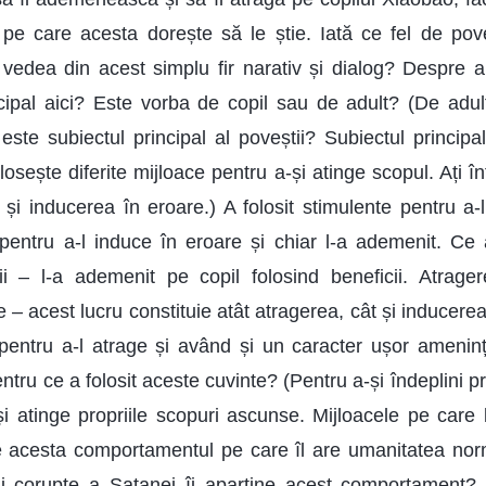
 pe care acesta dorește să le știe. Iată ce fel de pov
edea din acest simplu fir narativ și dialog? Despre ale
cipal aici? Este vorba de copil sau de adult? (De adul
 este subiectul principal al poveștii? Subiectul princip
losește diferite mijloace pentru a-și atinge scopul. Ați î
 și inducerea în eroare.) A folosit stimulente pentru a-
e pentru a-l induce în eroare și chiar l-a ademenit. Ce a
i – l-a ademenit pe copil folosind beneficii. Atrage
 – acest lucru constituie atât atragerea, cât și inducerea
e pentru a-l atrage și având și un caracter ușor ameninț
ntru ce a folosit aceste cuvinte? (Pentru a-și îndeplini pro
și atinge propriile scopuri ascunse. Mijloacele pe care l
e acesta comportamentul pe care îl are umanitatea nor
rii corupte a Satanei îi aparține acest comportament? 