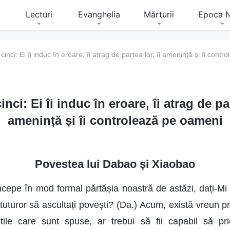
Lecturi
Evanghelia
Mărturii
Epoca 
cinci: Ei îi induc în eroare, îi atrag de partea lor, îi amenință și îi con
nci: Ei îi induc în eroare, îi atrag de par
amenință și îi controlează pe oameni
Povestea lui Dabao și Xiaobao
ncepe în mod formal părtășia noastră de astăzi, dați-Mi
uturor să ascultați povești? (Da.) Acum, există vreun pr
tile care sunt spuse, ar trebui să fii capabil să pr