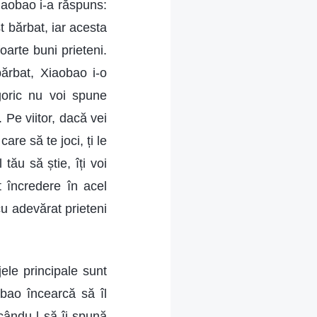
iaobao i-a răspuns:
 bărbat, iar acesta
oarte buni prieteni.
ărbat, Xiaobao i-o
goric nu voi spune
 Pe viitor, dacă vei
re să te joci, ți le
ău să știe, îți voi
t încredere în acel
cu adevărat prieteni
ele principale sunt
bao încearcă să îl
cându-l să îi spună