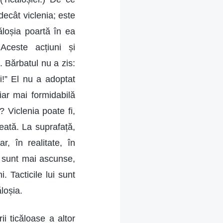
decât viclenia; este
ăloșia poartă în ea
 Aceste acțiuni și
 Bărbatul nu a zis:
i!” El nu a adoptat
iar mai formidabilă
? Viclenia poate fi,
eată. La suprafață,
, în realitate, în
i sunt mai ascunse,
. Tacticile lui sunt
loșia.
rii ticăloase a altor