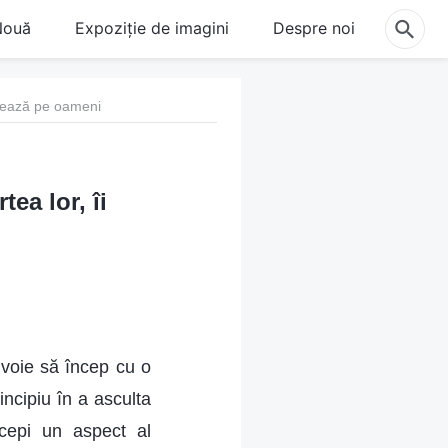
Nouă
Expoziție de imagini
Despre noi
trolează pe oameni
tea lor, îi
 voie să încep cu o
incipiu în a asculta
icepi un aspect al