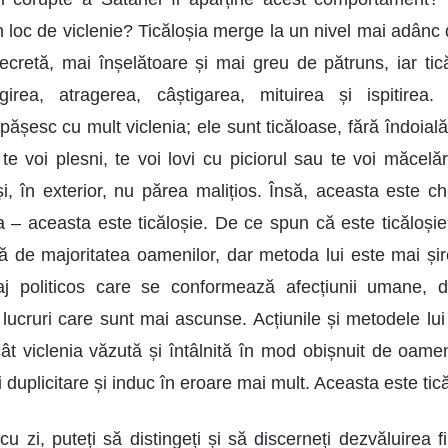
 loc de viclenie? Ticăloșia merge la un nivel mai adânc 
ecretă, mai înșelătoare și mai greu de pătruns, iar tic
rea, atragerea, câștigarea, mituirea și ispitirea.
șesc cu mult viclenia; ele sunt ticăloase, fără îndoială.
te voi plesni, te voi lovi cu piciorul sau te voi măcelăr
i, în exterior, nu părea malițios. Însă, aceasta este ch
a – aceasta este ticăloșie. De ce spun că este ticăloșie
tă de majoritatea oamenilor, dar metoda lui este mai șir
aj politicos care se conformează afecțiunii umane, dar
 lucruri care sunt mai ascunse. Acțiunile și metodele lu
t viclenia văzută și întâlnită în mod obișnuit de oameni
i duplicitare și induc în eroare mai mult. Aceasta este tică
cu zi, puteți să distingeți și să discerneți dezvăluirea fi