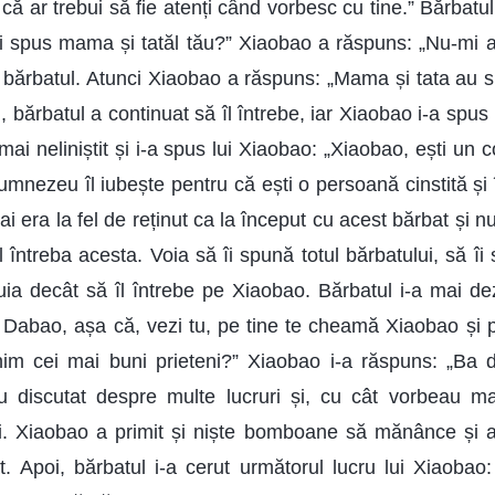
i că ar trebui să fie atenți când vorbesc cu tine.” Bărbatul
 spus mama și tatăl tău?” Xiaobao a răspuns: „Nu-mi am
s bărbatul. Atunci Xiaobao a răspuns: „Mama și tata au s
oi, bărbatul a continuat să îl întrebe, iar Xiaobao i-a spu
 mai neliniștit și i-a spus lui Xiaobao: „Xiaobao, ești un c
mnezeu îl iubește pentru că ești o persoană cinstită și îm
i era la fel de reținut ca la început cu acest bărbat și 
 îl întreba acesta. Voia să îi spună totul bărbatului, să îi
uia decât să îl întrebe pe Xiaobao. Bărbatul i-a mai dez
 Dabao, așa că, vezi tu, pe tine te cheamă Xiaobao și
nim cei mai buni prieteni?” Xiaobao i-a răspuns: „Ba 
au discutat despre multe lucruri și, cu cât vorbeau ma
ți. Xiaobao a primit și niște bomboane să mănânce și 
. Apoi, bărbatul i-a cerut următorul lucru lui Xiaobao: