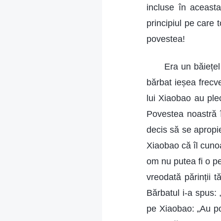
incluse în aceasta
principiul pe care
povestea!
Era un băiețel
bărbat ieșea frecve
lui Xiaobao au ple
Povestea noastră î
decis să se apropi
Xiaobao că îl cunoaș
om nu putea fi o p
vreodată părinții 
Bărbatul i-a spus: 
pe Xiaobao: „Au po