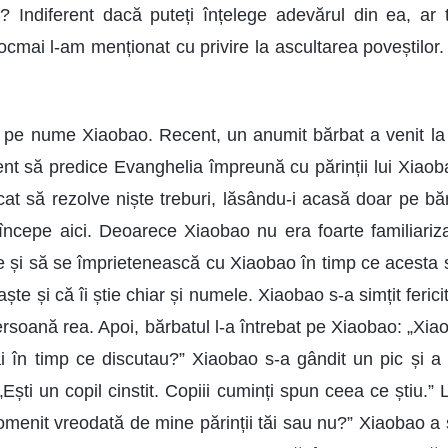
? Indiferent dacă puteți înțelege adevărul din ea, ar t
 tocmai l-am menționat cu privire la ascultarea poveștilo
 pe nume Xiaobao. Recent, un anumit bărbat a venit la 
nt să predice Evanghelia împreună cu părinții lui Xiaobao.
cat să rezolve niște treburi, lăsându-i acasă doar pe bă
ncepe aici. Deoarece Xiaobao nu era foarte familiariza
e și să se împrietenească cu Xiaobao în timp ce acesta se
te și că îi știe chiar și numele. Xiaobao s-a simțit ferici
ersoană rea. Apoi, bărbatul l-a întrebat pe Xiaobao: „Xi
tăi în timp ce discutau?” Xiaobao s-a gândit un pic și a 
„Ești un copil cinstit. Copiii cuminți spun ceea ce știu.” 
menit vreodată de mine părinții tăi sau nu?” Xiaobao a