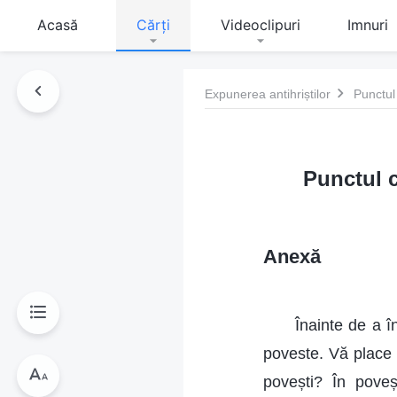
Acasă
Cărți
Videoclipuri
Imnuri
Expunerea antihriștilor
Punctul 
Punctul ci
Anexă
Înainte de a î
poveste. Vă place t
povești? În poveș