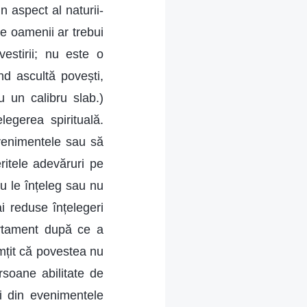
n aspect al naturii-
e oamenii ar trebui
estirii; nu este o
nd ascultă povești,
 un calibru slab.)
legerea spirituală.
evenimentele sau să
ritele adevăruri pe
nu le înțeleg sau nu
i reduse înțelegeri
ortament după ce a
mțit că povestea nu
soane abilitate de
ii din evenimentele