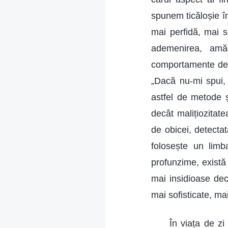
spunem ticăloșie în
mai perfidă, mai s
ademenirea, amăgi
comportamente depă
„Dacă nu-mi spui, 
astfel de metode ș
decât malițiozitate
de obicei, detecta
folosește un limb
profunzime, există
mai insidioase decâ
mai sofisticate, ma
În viața de zi 