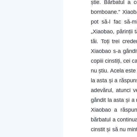
știe. Bărbatul a c
bomboane.” Xiaobao
pot să-l fac să-m
„Xiaobao, părinții 
tăi. Toți trei cre
Xiaobao s-a gândit
copiii cinstiți, ce
nu știu. Acela este
la asta și a răspun
adevărul, atunci v
gândit la asta și a
Xiaobao a răspuns
bărbatul a continua
cinstit și să nu m