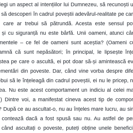
legi un aspect al intențiilor lui Dumnezeu, să recunoști u
ă descoperi în cadrul poveștii adevărul-realitate pe car
în care ar trebui să pătrundă. Acesta este sensul pov
ă și cu siguranță nu este bârfă. Unii oameni, atunci câ
mentele – ce fel de oameni sunt aceștia? (Oameni cu
amnă că sunt nepăsători; în principal, le lipsește înțe
stea pe care o ascultă, ei pot doar să-și amintească 
ementări din poveste. Dar, când vine vorba despre dife
bui să le înțeleagă din cadrul poveștii, ei nu le pricep, 
ea. Nu este acest comportament un indiciu al celei ma
a.) Dintre voi, a manifestat cineva acest tip de comp
? După ce au ascultat-o, nu au înțeles mare lucru, au si
 contează dacă a fost spusă sau nu. Au astfel de per
 când ascultați o poveste, puteți obține unele benefic