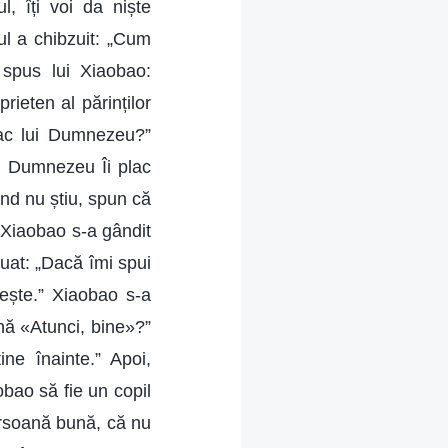
l, îți voi da niște
ul a chibzuit: „Cum
 spus lui Xiaobao:
rieten al părinților
plac lui Dumnezeu?”
ui Dumnezeu Îi plac
ând nu știu, spun că
” Xiaobao s-a gândit
nuat: „Dacă îmi spui
bește.” Xiaobao s-a
mnă «Atunci, bine»?”
ne înainte.” Apoi,
obao să fie un copil
ersoană bună, că nu