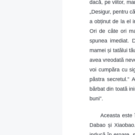
dacă, pe viitor, m
„Desigur, pentru c
a obținut de la el 
Ori de câte ori m
spunea imediat. D
mamei și tatălui tă
avea vreodată nevoi
voi cumpăra cu sig
păstra secretul.” 
bărbat din toată in
buni”.
Aceasta este 
Dabao și Xiaobao.
inducă în eroare, 