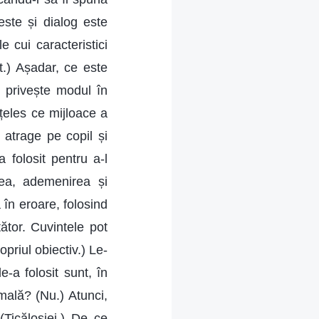
este și dialog este
 cui caracteristici
t.) Așadar, ce este
al privește modul în
nțeles ce mijloace a
l atrage pe copil și
 folosit pentru a-l
rea, ademenirea și
 în eroare, folosind
ător. Cuvintele pot
priul obiectiv.) Le-
e-a folosit sunt, în
mală? (Nu.) Atunci,
(Ticăloșiei.) De ce