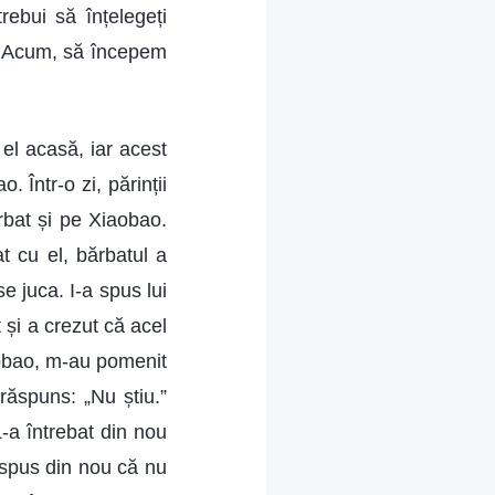
rebui să înțelegeți
r. Acum, să începem
el acasă, iar acest
 Într-o zi, părinții
rbat și pe Xiaobao.
t cu el, bărbatul a
 juca. I-a spus lui
t și a crezut că acel
aobao, m-au pomenit
răspuns: „Nu știu.”
L-a întrebat din nou
 spus din nou că nu