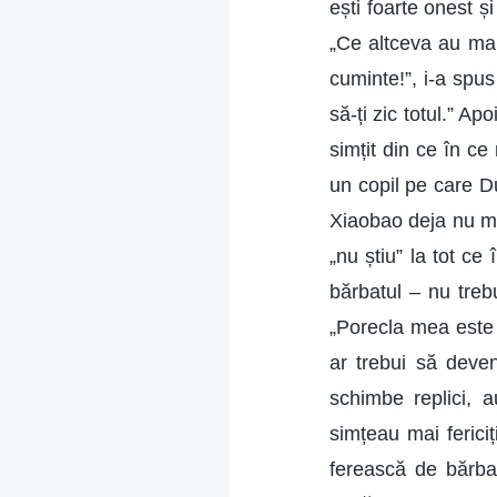
ești foarte onest ș
„Ce altceva au mai
cuminte!”, i-a spu
să-ți zic totul.” Ap
simțit din ce în ce
un copil pe care Du
Xiaobao deja nu ma
„nu știu” la tot ce
bărbatul – nu treb
„Porecla mea este
ar trebui să deve
schimbe replici, 
simțeau mai ferici
ferească de bărbat