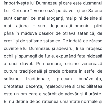
împotrivește lui Dumnezeu și care este dușmanul
Lui. Cei care îi venerează pe diavoli și pe Satana
sunt oamenii cei mai aroganți, mai plini de sine și
mai iraționali – sunt degenerații omenirii, plini
până în măduva oaselor de otravă satanică, de
erezii și de sofisme satanice. De îndată ce zăresc
cuvintele lui Dumnezeu și adevărul, li se înroșesc
ochii și spumegă de furie, expunând fața hidoasă
a unui diavol. Prin urmare, oricine venerează
cultura tradițională și crede orbește în astfel de
sofisme tradiționale, precum bunăvoința,
dreptatea, decența, înțelepciunea și credibilitatea
este un om care e scârbit de adevăr și îl urăște.
El nu deține deloc rațiunea umanității normale și