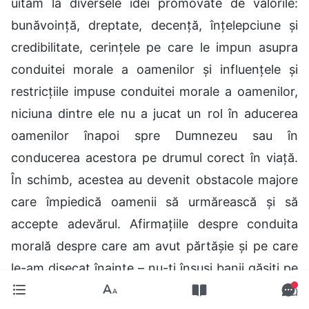
uităm la diversele idei promovate de valorile:
bunăvoință, dreptate, decență, înțelepciune și
credibilitate, cerințele pe care le impun asupra
conduitei morale a oamenilor și influențele și
restricțiile impuse conduitei morale a oamenilor,
niciuna dintre ele nu a jucat un rol în aducerea
oamenilor înapoi spre Dumnezeu sau în
conducerea acestora pe drumul corect în viață.
În schimb, acestea au devenit obstacole majore
care împiedică oamenii să urmărească și să
accepte adevărul. Afirmațiile despre conduita
morală despre care am avut părtășie și pe care
le-am disecat înainte – nu-ți însuși banii găsiți pe
jos; găsește plăcere în a-i ajuta pe ceilalți; fii