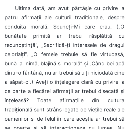
Ultima dată, am avut părtășie cu privire la
patru afirmații ale culturii tradiționale, despre
conduita morală. Spuneți-Mi care erau. („O
bunătate primită ar trebui răsplătită cu
recunoștință”, „Sacrifică-ți interesele de dragul
celorlalți”, „O femeie trebuie să fie virtuoasă,
bună la inimă, blajină și morală” și „Când bei apă
dintr-o fântână, nu ar trebui să uiți niciodată cine
a săpat-o”.) Aveți o înțelegere clară cu privire la
ce parte a fiecărei afirmații ar trebui disecată și
înțeleasă? Toate afirmațiile din cultura
tradițională sunt strâns legate de viețile reale ale
oamenilor și de felul în care aceștia ar trebui să
se poarte și să interacționeze cu lumea. Nu