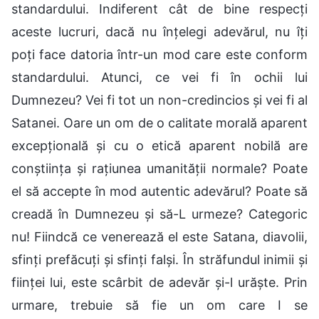
standardului. Indiferent cât de bine respecți
aceste lucruri, dacă nu înțelegi adevărul, nu îți
poți face datoria într-un mod care este conform
standardului. Atunci, ce vei fi în ochii lui
Dumnezeu? Vei fi tot un non-credincios și vei fi al
Satanei. Oare un om de o calitate morală aparent
excepțională și cu o etică aparent nobilă are
conștiința și rațiunea umanității normale? Poate
el să accepte în mod autentic adevărul? Poate să
creadă în Dumnezeu și să-L urmeze? Categoric
nu! Fiindcă ce venerează el este Satana, diavolii,
sfinți prefăcuți și sfinți falși. În străfundul inimii și
ființei lui, este scârbit de adevăr și-l urăște. Prin
urmare, trebuie să fie un om care I se