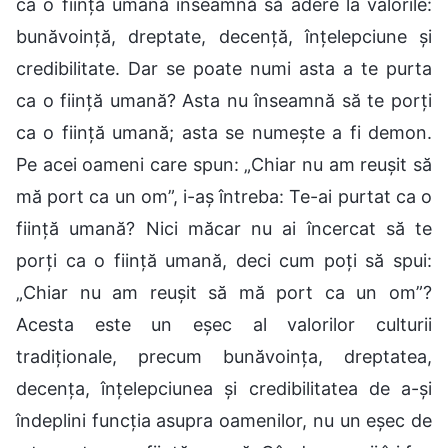
ca o ființă umană înseamnă să adere la valorile:
bunăvoință, dreptate, decență, înțelepciune și
credibilitate. Dar se poate numi asta a te purta
ca o ființă umană? Asta nu înseamnă să te porți
ca o ființă umană; asta se numește a fi demon.
Pe acei oameni care spun: „Chiar nu am reușit să
mă port ca un om”, i-aș întreba: Te-ai purtat ca o
ființă umană? Nici măcar nu ai încercat să te
porți ca o ființă umană, deci cum poți să spui:
„Chiar nu am reușit să mă port ca un om”?
Acesta este un eșec al valorilor culturii
tradiționale, precum bunăvoința, dreptatea,
decența, înțelepciunea și credibilitatea de a-și
îndeplini funcția asupra oamenilor, nu un eșec de