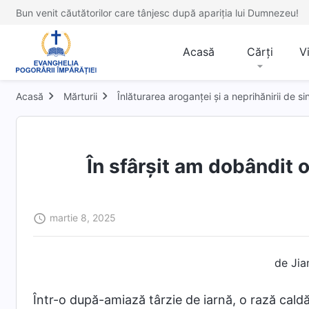
Bun venit căutătorilor care tânjesc după apariția lui Dumnezeu!
Acasă
Cărți
V
Acasă
Mărturii
Înlăturarea aroganței și a neprihănirii de si
În sfârșit am dobândit 
martie 8, 2025
de Jia
Într-o după-amiază târzie de iarnă, o rază caldă