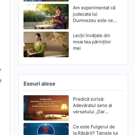
Am experimentat că
judecata lui
Dumnezeu este cea
mai mare mântuire
t
Lecții învățate din
moartea părinților
mei
?
e
Eseuri alese
Predică scrisă:
Adevăratul sens al
versetului „Dar
despre ziua și ora
aceea nu știe
Ce este Fulgerul de
nimeni”
la Răsărit? Tainele lui