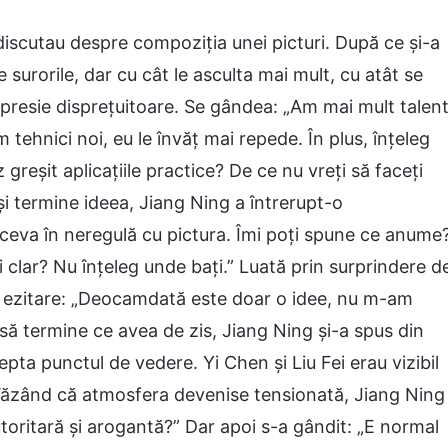
 discutau despre compoziția unei picturi. După ce și-a
 surorile, dar cu cât le asculta mai mult, cu atât se
 expresie disprețuitoare. Se gândea: „Am mai mult talen
 tehnici noi, eu le învăț mai repede. În plus, înțeleg
greșit aplicațiile practice? De ce nu vreți să faceți
i termine ideea, Jiang Ning a întrerupt-o
 ceva în neregulă cu pictura. Îmi poți spune ce anume
 clar? Nu înțeleg unde bați.” Luată prin surprindere d
cu ezitare: „Deocamdată este doar o idee, nu m-am
i să termine ce avea de zis, Jiang Ning și-a spus din
cepta punctul de vedere. Yi Chen și Liu Fei erau vizibil
. Văzând că atmosfera devenise tensionată, Jiang Ning
toritară și arogantă?” Dar apoi s-a gândit: „E normal