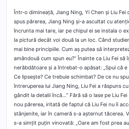
Într-o dimineață, Jiang Ning, Yi Chen și Liu Fei
spus părerea, Jiang Ning și-a ascultat cu atenție
încrunta mai tare, iar pe chipul ei se instala o
la pictură decât voi două la un loc. Când studiem
mai bine principiile. Cum aș putea să interpretez 
amândouă cum spun eu?” Înainte ca Liu Fei să îș
nerăbdătoare și a întrebat-o apăsat: „Spui că e
Ce lipsește? Ce trebuie schimbat? De ce nu spui
întreruperea lui Jiang Ning, Liu Fei a răspuns 
gândit la detalii încă…” Fără să o lase pe Liu Fe
nou părerea, iritată de faptul că Liu Fei nu îi ac
stânjenite, iar în cameră s-a așternut tăcerea
s-a simțit puțin vinovată: „Oare am fost prea au