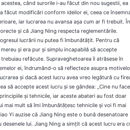
acestea, când surorile i-au făcut din nou sugestii, ea
i a făcut modificări conform ideilor ei, ceea ce însemn
rioare, iar lucrarea nu avansa așa cum ar fi trebuit. Î
 corecte și că Jiang Ning respecta reglementările.
progresul lucrării nu putea fi îmbunătățit. Pentru că
mereu și era pur și simplu incapabilă să accepte
 trebuiau refăcute. Supraveghetoarea îi atrăsese în
lemelor ei, îndrumând-o să reflecteze asupra motivelo
ucrarea și dacă acest lucru avea vreo legătură cu fire
tea să accepte acest lucru și se gândea: „Cine nu face
principiile și tehnicile, iar aceste abateri au fost doar
 mai mult să îmi îmbunătățesc tehnicile și voi fi mai
 Xiao Yi auzise că Jiang Ning este o bună desenatoare
cu desenele lui. Jiang Ning a simțit că acest lucru era c