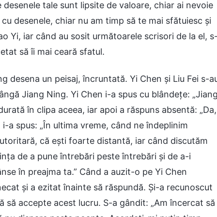
desenele tale sunt lipsite de valoare, chiar ai nevoie
ă cu desenele, chiar nu am timp să te mai sfătuiesc și
ao Yi, iar când au sosit următoarele scrisori de la el, s
etat să îi mai ceară sfatul.
g desena un peisaj, încruntată. Yi Chen și Liu Fei s-a
t lângă Jiang Ning. Yi Chen i-a spus cu blândețe: „Jian
urată în clipa aceea, iar apoi a răspuns absentă: „Da,
n i-a spus: „În ultima vreme, când ne îndeplinim
autoritară, că ești foarte distantă, iar când discutăm
nța de a pune întrebări peste întrebări și de a-i
rânse în preajma ta.” Când a auzit-o pe Yi Chen
ecat și a ezitat înainte să răspundă. Și-a recunoscut
usă să accepte acest lucru. S-a gândit: „Am încercat să