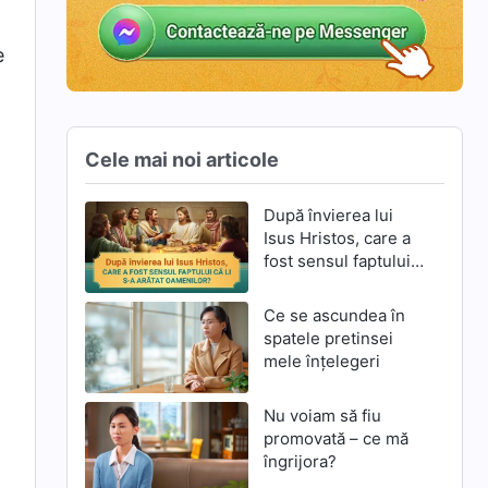
e
Cele mai noi articole
După învierea lui
Isus Hristos, care a
fost sensul faptului
că li S-a arătat
oamenilor?
Ce se ascundea în
spatele pretinsei
mele înțelegeri
Nu voiam să fiu
promovată – ce mă
îngrijora?