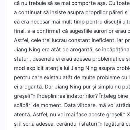
că nu trebuie să se mai comporte așa. Cu toate 
a continuat să insiste asupra propriilor păreri ș
că era necesar mai mult timp pentru discuții ulte
final, s-a confirmat că sugestiile surorilor erau
Astfel, cele trei lucrau constant ineficient, iar 
Jiang Ning era atât de arogantă, se încăpățâna 
sfaturi, desenele ei erau adesea problematice și
mod explicit atenția lui Jiang Ning asupra prob
pentru care existau atât de multe probleme cu l
ei arogantă. Dar Jiang Ning pur și simplu nu pu
greșeli în îndeplinirea îndatoririlor? Înțeleg bine 
scăpări de moment. Data viitoare, mă voi strădui
atentă. Astfel, nu voi mai face aceste greșeli.”
și îi scria adesea, cerându-i sfaturi în legătură 