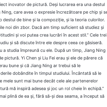
iect inovator de pictură. Deși lucrarea era una destul
ng Ning, care avea o expresie încrezătoare pe chip și s
estul de bine și la compoziție, și la teoria culorilor.
rile noi din zbor. Dacă am timp suficient să studiez și
udini și voi putea crea lucrări în acest stil.” Cele trei
udiu și să discute între ele despre ceea ce găsiseră.
u a studia împreună cu ele. După un timp, Jiang Ning
e pictură. Yi Chen și Liu Fei erau și ele de părere că
erau bune și că Jiang Ning ar trebui să le
erile dobândite în timpul studiului. Încântată să le
ile mele sunt mai bune decât cele ale partenerelor
ctură mă inspiră adesea și joc un rol cheie în echipă.”
ai plină de ea și, fără să-și dea seama, a început să