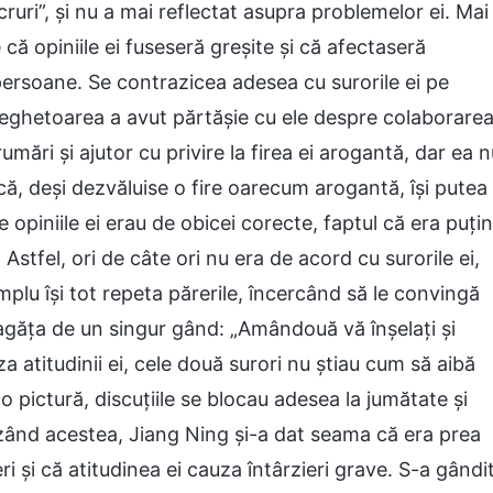
ruri”, și nu a mai reflectat asupra problemelor ei. Mai
că opiniile ei fuseseră greșite și că afectaseră
 persoane. Se contrazicea adesea cu surorile ei pe
raveghetoarea a avut părtășie cu ele despre colaborare
umări și ajutor cu privire la firea ei arogantă, dar ea 
 că, deși dezvăluise o fire oarecum arogantă, își putea
 opiniile ei erau de obicei corecte, faptul că era puțin
stfel, ori de câte ori nu era de acord cu surorile ei,
plu își tot repeta părerile, încercând să le convingă
e agăța de un singur gând: „Amândouă vă înșelați și
za atitudinii ei, cele două surori nu știau cum să aibă
o pictură, discuțiile se blocau adesea la jumătate și
ăzând acestea, Jiang Ning și-a dat seama că era prea
i și că atitudinea ei cauza întârzieri grave. S-a gândi