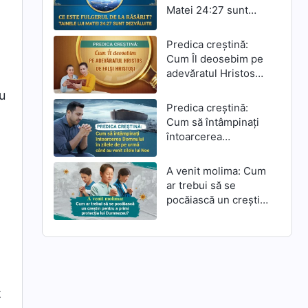
Matei 24:27 sunt
dezvăluite
Predica creștină:
Cum Îl deosebim pe
a
adevăratul Hristos
de falși hristoși
nu
Predica creștină:
Cum să întâmpinați
întoarcerea
Domnului în zilele de
pe urmă când au
A venit molima: Cum
venit zilele lui Noe
ar trebui să se
pocăiască un creștin
pentru a primi
protecția lui
Dumnezeu?
t