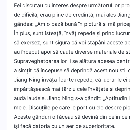
Fei discutau cu interes despre următorul lor pro
de dificilă, erau pline de credință, mai ales Jia
gândea: „Am o bază bună în pictură și mă pricep d
În plus, sunt isteață, învăț repede și prind lucru
să exersez, sunt sigură că voi stăpâni aceste aptit
au început apoi să caute diverse materiale de st
Supraveghetoarea lor li se alătura adesea pentr
a simțit că începuse să deprindă acest nou stil d
Jiang Ning învăța foarte repede, că lucrările ei 
împărtășească mai târziu cele învățate și deprind
audă laudele, Jiang Ning s-a gândit: „Aptitudin
mele. Discuțiile pe care le port cu ele despre pi
Aceste gânduri o făceau să devină din ce în ce m
își facă datoria cu un aer de superioritate.