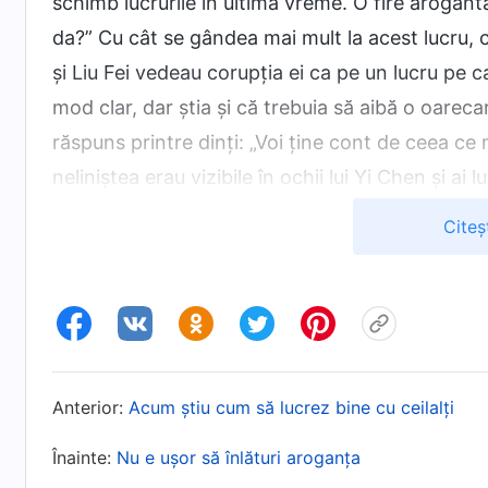
schimb lucrurile în ultima vreme. O fire arogan
da?” Cu cât se gândea mai mult la acest lucru, 
și Liu Fei vedeau corupția ei ca pe un lucru pe ca
mod clar, dar știa și că trebuia să aibă o oarec
răspuns printre dinți: „Voi ține cont de ceea ce m
neliniștea erau vizibile în ochii lui Yi Chen și a
se va opri, iar discuția scurtă dintre surori s-a op
Citeș
Din acel moment, pentru a evita să fie numită di
a mai exprimat opiniile în timpul discuțiilor. Cân
încăpățâna să nu răspundă, creând o atmosferă 
de desene au fost luate în grabă, fără discuții d
Anterior:
Acum știu cum să lucrez bine cu ceilalți
ulterior. Yi Chen și Liu Fei s-au simțit amândouă
supraveghetoarea a venit la ele și a descoperit
Înainte:
Nu e ușor să înlături aroganța
multă vreme. Prin comportamentul ei irezonabil ș