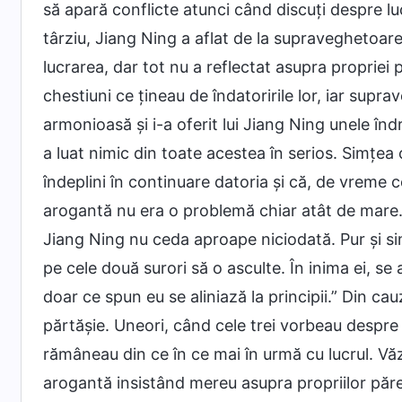
să apară conflicte atunci când discuți despre luc
târziu, Jiang Ning a aflat de la supraveghetoare 
lucrarea, dar tot nu a reflectat asupra propriei
chestiuni ce țineau de îndatoririle lor, iar sup
armonioasă și i-a oferit lui Jiang Ning unele îndr
a luat nimic din toate acestea în serios. Simțea
îndeplini în continuare datoria și că, de vreme ce
arogantă nu era o problemă chiar atât de mare. A
Jiang Ning nu ceda aproape niciodată. Pur și sim
pe cele două surori să o asculte. În inima ei, s
doar ce spun eu se aliniază la principii.” Din cau
părtășie. Uneori, când cele trei vorbeau despre 
rămâneau din ce în ce mai în urmă cu lucrul. V
arogantă insistând mereu asupra propriilor părer