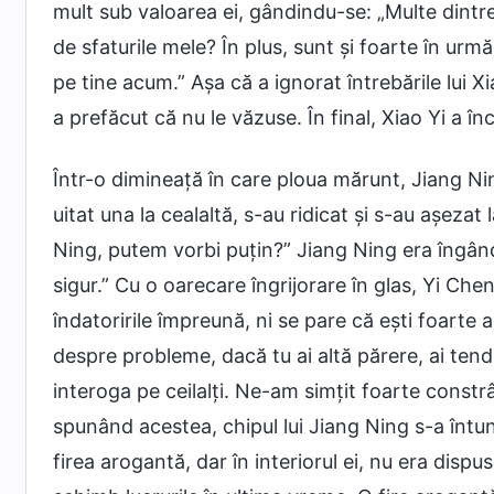
mult sub valoarea ei, gândindu-se: „Multe dintre 
de sfaturile mele? În plus, sunt și foarte în urm
pe tine acum.” Așa că a ignorat întrebările lui Xi
a prefăcut că nu le văzuse. În final, Xiao Yi a înc
Într-o dimineață în care ploua mărunt, Jiang Nin
uitat una la cealaltă, s-au ridicat și s-au așeza
Ning, putem vorbi puțin?” Jiang Ning era îngând
sigur.” Cu o oarecare îngrijorare în glas, Yi Che
îndatoririle împreună, ni se pare că ești foarte 
despre probleme, dacă tu ai altă părere, ai tendi
interoga pe ceilalți. Ne-am simțit foarte const
spunând acestea, chipul lui Jiang Ning s-a întun
firea arogantă, dar în interiorul ei, nu era disp