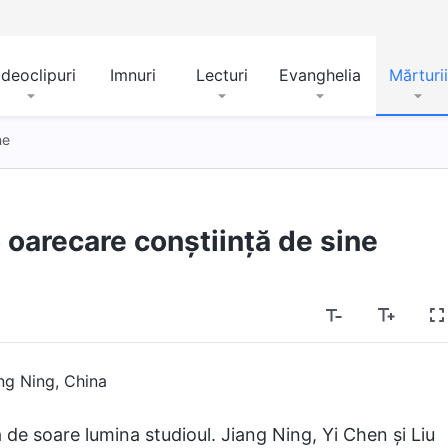
ideoclipuri
Imnuri
Lecturi
Evanghelia
Mărturii
ne
o oarecare conștiință de sine
ng Ning, China
 de soare lumina studioul. Jiang Ning, Yi Chen și Liu