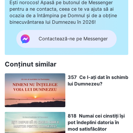
Ești norocos! Apasă pe butonul de Messenger
pentru a ne contacta, ceea ce te va ajuta să ai
ocazia de a întâmpina pe Domnul și de a obține
binecuvântarea lui Dumnezeu în 2026!
Contactează-ne pe Messenger
Conținut similar
357 Ce I-ați dat în schimb
lui Dumnezeu?
818 Numai cei cinstiți își
pot îndeplini datoria în
mod satisfăcător