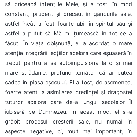
să priceapă intenţiile Mele, şi a fost, în mod
constant, prudent şi precaut în gândurile sale,
astfel încât a fost foarte abil în spiritul său şi
astfel a putut să Mă mulţumească în tot ce a
făcut. În viaţa obişnuită, el a acordat o mare
atenţie integrării lecţiilor acelora care eşuaseră în
trecut pentru a se autoimpulsiona la o şi mai
mare strădanie, profund temător că ar putea
cădea în plasa eşecului. El a fost, de asemenea,
foarte atent la asimilarea credinţei şi dragostei
tuturor acelora care de-a lungul secolelor Îl
iubiseră pe Dumnezeu. În acest mod, el şi-a
grăbit procesul creşterii sale, nu numai în
aspecte negative, ci, mult mai important, în