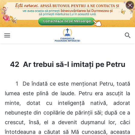
42 Ar trebui să-l imitați pe Petru
42 Ar trebui să-l imitați pe Petru
1 De îndată ce este menţionat Petru, toată
lumea este plină de laude. Petru era ascuţit la
minte, dotat cu inteligenţă nativă, adorat
nebuneşte din copilărie de părinţii săi; după ce a
crescut, însă, el a devenit duşmanul lor, căci
întotdeauna a căutat să Mă cunoască, aceasta