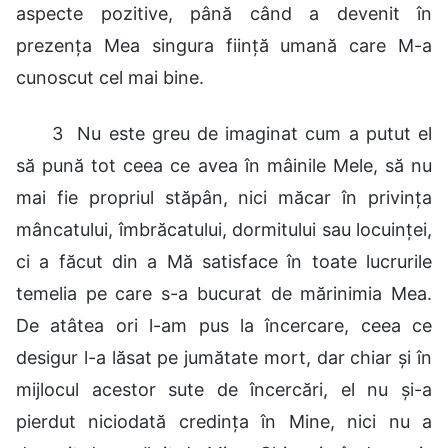
aspecte pozitive, până când a devenit în
prezenţa Mea singura fiinţă umană care M-a
cunoscut cel mai bine.
3 Nu este greu de imaginat cum a putut el
să pună tot ceea ce avea în mâinile Mele, să nu
mai fie propriul stăpân, nici măcar în privinţa
mâncatului, îmbrăcatului, dormitului sau locuinței,
ci a făcut din a Mă satisface în toate lucrurile
temelia pe care s-a bucurat de mărinimia Mea.
De atâtea ori l-am pus la încercare, ceea ce
desigur l-a lăsat pe jumătate mort, dar chiar şi în
mijlocul acestor sute de încercări, el nu şi-a
pierdut niciodată credinţa în Mine, nici nu a