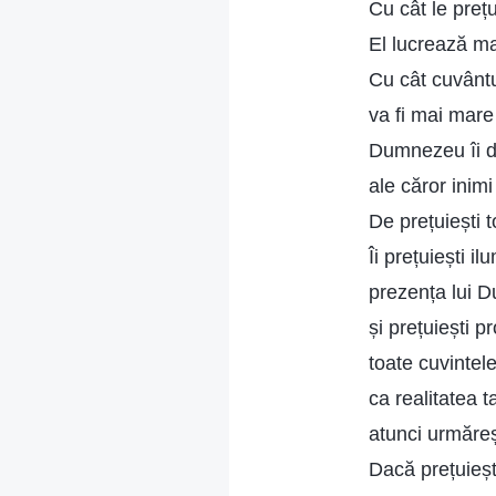
Cu cât le prețu
El lucrează ma
Cu cât cuvântu
va fi mai mare
Dumnezeu îi d
ale căror inimi 
De prețuiești t
Îi prețuiești i
prezența lui 
și prețuiești pr
toate cuvintel
ca realitatea ta
atunci urmăreș
Dacă prețuieșt