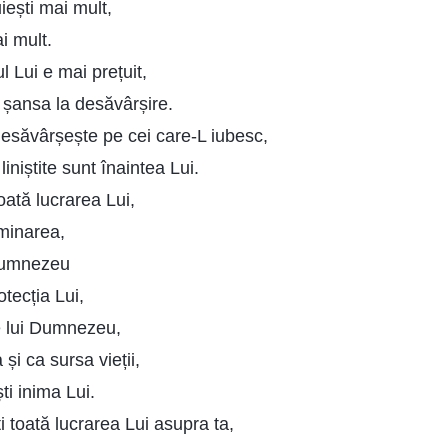
iești mai mult,
i mult.
l Lui e mai prețuit,
 șansa la desăvârșire.
esăvârșește pe cei care-L iubesc,
liniștite sunt înaintea Lui.
oată lucrarea Lui,
luminarea,
Dumnezeu
otecția Lui,
e lui Dumnezeu,
 și ca sursa vieții,
ti inima Lui.
i toată lucrarea Lui asupra ta,