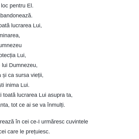
 loc pentru El.
i abandonează.
oată lucrarea Lui,
luminarea,
Dumnezeu
otecția Lui,
e lui Dumnezeu,
 și ca sursa vieții,
ti inima Lui.
i toată lucrarea Lui asupra ta,
ta, tot ce ai se va înmulți.
ează în cei ce-I urmăresc cuvintele
cei care le prețuiesc.