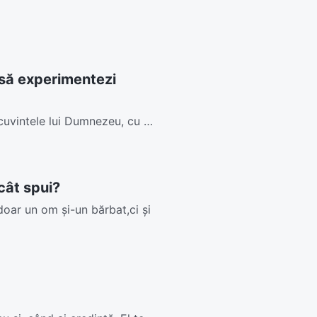
 să experimentezi
uvintele lui Dumnezeu, cu o
cât spui?
doar un om și-un bărbat,ci și