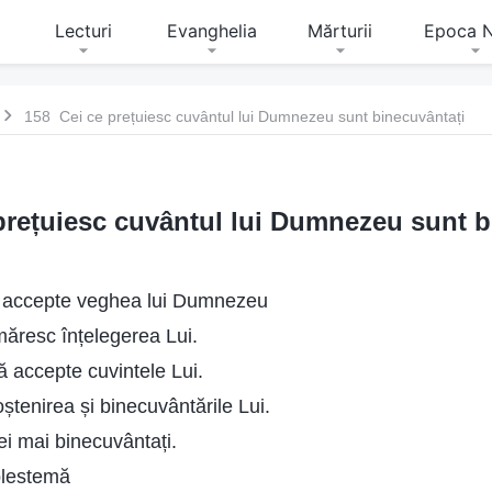
Lecturi
Evanghelia
Mărturii
Epoca 
158 Cei ce prețuiesc cuvântul lui Dumnezeu sunt binecuvântați
prețuiesc cuvântul lui Dumnezeu sunt b
ă accepte veghea lui Dumnezeu
măresc înțelegerea Lui.
ă accepte cuvintele Lui.
ștenirea și binecuvântările Lui.
ei mai binecuvântați.
blestemă