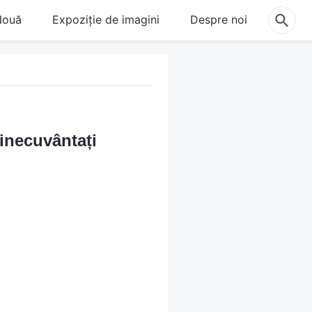
Nouă
Expoziție de imagini
Despre noi
inecuvântați