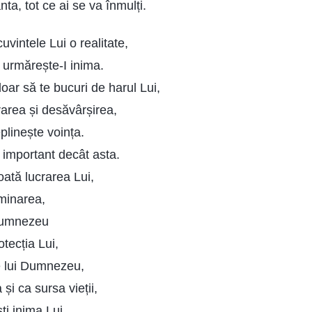
ta, tot ce ai se va înmulți.
uvintele Lui o realitate,
 urmărește-I inima.
oar să te bucuri de harul Lui,
rarea și desăvârșirea,
eplinește voința.
 important decât asta.
oată lucrarea Lui,
luminarea,
Dumnezeu
otecția Lui,
e lui Dumnezeu,
 și ca sursa vieții,
ti inima Lui.