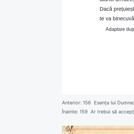
Dacă prețuieșt
te va binecuvân
Adaptare după
Anterior:
156 Esența lui Dumnez
Înainte:
159 Ar trebui să accepț