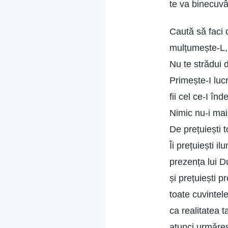
te va binecuvân
Caută să faci c
mulțumește-L,
Nu te strădui d
Primește-I luc
fii cel ce-I înd
Nimic nu-i mai
De prețuiești t
Îi prețuiești i
prezența lui 
și prețuiești pr
toate cuvintel
ca realitatea ta
atunci urmăreș