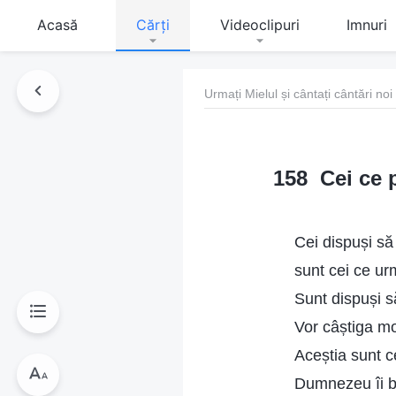
Acasă
Cărți
Videoclipuri
Imnuri
Urmați Mielul și cântați cântări noi
158 Cei ce 
Cei dispuși s
sunt cei ce ur
Sunt dispuși s
Vor câștiga mo
Aceștia sunt c
Dumnezeu îi 