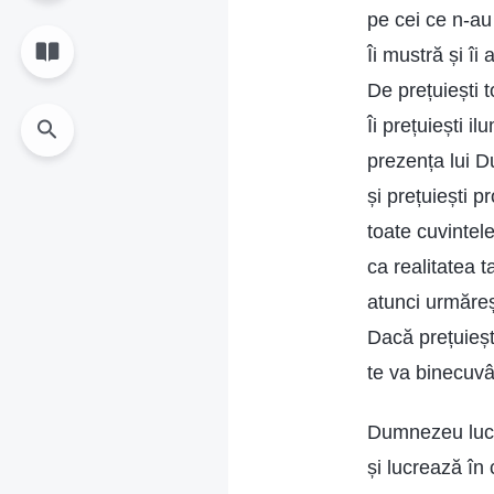
pe cei ce n-au
Îi mustră și î
De prețuiești t
Îi prețuiești i
prezența lui 
și prețuiești pr
toate cuvintel
ca realitatea ta
atunci urmăreș
Dacă prețuieșt
te va binecuvân
Dumnezeu lucr
și lucrează în 