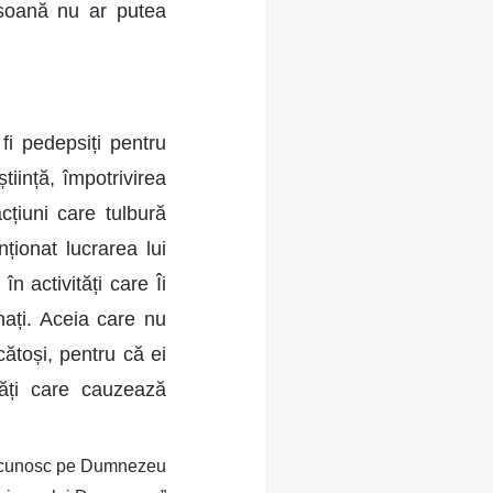
rsoană nu ar putea
fi pedepsiți pentru
iință, împotrivirea
cțiuni care tulbură
ionat lucrarea lui
 activități care Îi
nați. Aceia care nu
ătoși, pentru că ei
tăți care cauzează
-L cunosc pe Dumnezeu