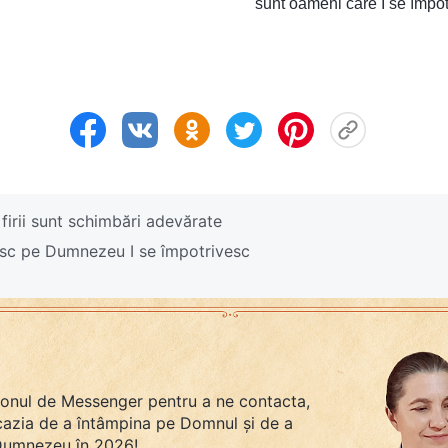
sunt oameni care I se împo
irii sunt schimbări adevărate
sc pe Dumnezeu I se împotrivesc
tonul de Messenger pentru a ne contacta,
ocazia de a întâmpina pe Domnul și de a
 Dumnezeu în 2026!