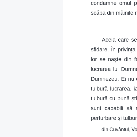
condamne omul pe 
scăpa din mâinile
Aceia care se
sfidare. În privin
lor se naște din f
lucrarea lui Dumn
Dumnezeu. Ei nu do
tulbură lucrarea, 
tulbură cu bună șt
sunt capabili să 
perturbare și tulbu
din Cuvântul, Vo