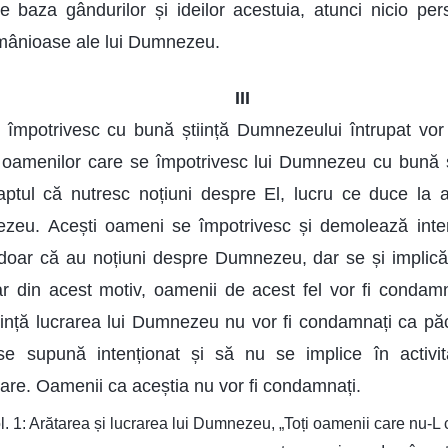
baza gândurilor și ideilor acestuia, atunci nicio pe
 mânioase ale lui Dumnezeu.
III
 împotrivesc cu bună știință Dumnezeului întrupat vor 
ța oamenilor care se împotrivesc lui Dumnezeu cu bună șt
aptul că nutresc noțiuni despre El, lucru ce duce la a
ezeu. Acești oameni se împotrivesc și demolează intenț
ar că au noțiuni despre Dumnezeu, dar se și implică în
iar din acest motiv, oamenii de acest fel vor fi condam
iință lucrarea lui Dumnezeu nu vor fi condamnați ca păc
se supună intenționat și să nu se implice în activi
rare. Oamenii ca aceștia nu vor fi condamnați.
l. 1: Arătarea și lucrarea lui Dumnezeu, „Toți oamenii care nu