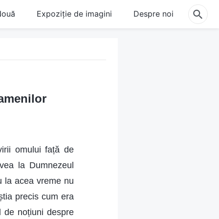
Nouă
Expoziție de imagini
Despre noi
amenilor
ii omului față de
rivea la Dumnezeul
zeu la acea vreme nu
știa precis cum era
 de noțiuni despre