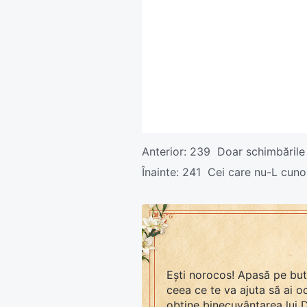
Anterior:
239 Doar schimbările f
Înainte:
241 Cei care nu-L cuno
Ești norocos! Apasă pe bu
ceea ce te va ajuta să ai 
obține binecuvântarea lui