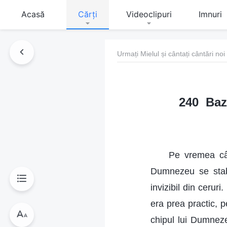
Acasă
Cărți
Videoclipuri
Imnuri
Urmați Mielul și cântați cântări noi
240 Baz
Pe vremea câ
Dumnezeu se stabi
invizibil din cerur
era prea practic, 
chipul lui Dumnez