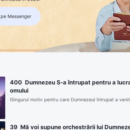
 pe Messenger
400 Dumnezeu S-a întrupat pentru a lucra
omului
ISingurul motiv pentru care Dumnezeul întrupat a venit 
omului corupt. Este datorită nevoilor omului, nu ale...
39 Mă voi supune orchestrării lui Dumnezeu