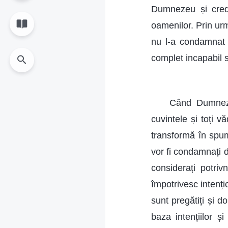
Dumnezeu și cred
oamenilor. Prin u
nu l-a condamnat 
complet incapabil
Când Dumnezeu
cuvintele și toți 
transformă în spu
vor fi condamnați d
considerați potri
împotrivesc intenț
sunt pregătiți și
baza intențiilor și