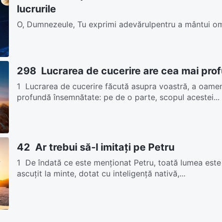
lucrurile
O, Dumnezeule, Tu exprimi adevărulpentru a mântui ome
urmă.Ți-am auzit glasulși am fost luat înaintea tronului.
298 Lucrarea de cucerire are cea mai pro
1 Lucrarea de cucerire făcută asupra voastră, a oamen
profundă însemnătate: pe de o parte, scopul acestei...
42 Ar trebui să-l imitați pe Petru
1 De îndată ce este menţionat Petru, toată lumea este 
ascuţit la minte, dotat cu inteligenţă nativă,...