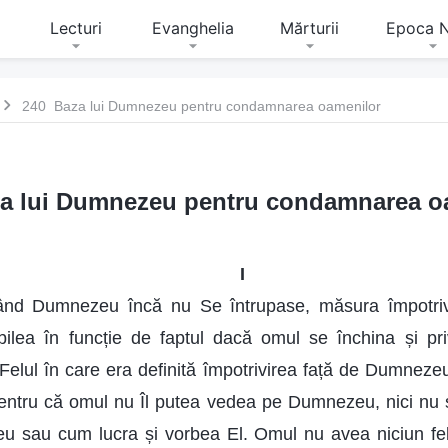
Lecturi
Evanghelia
Mărturii
Epoca 
240 Baza lui Dumnezeu pentru condamnarea oamenilor
a lui Dumnezeu pentru condamnarea o
I
nd Dumnezeu încă nu Se întrupase, măsura împotrivir
lea în funcție de faptul dacă omul se închina și p
i. Felul în care era definită împotrivirea față de Dumne
pentru că omul nu Îl putea vedea pe Dumnezeu, nici nu 
eu sau cum lucra și vorbea El. Omul nu avea niciun fel