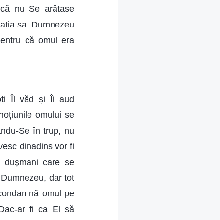
ncă nu Se arătase
nația sa, Dumnezeu
pentru că omul era
i Îl văd și Îi aud
noțiunile omului se
ndu-Se în trup, nu
vesc dinadins vor fi
i, dușmani care se
a Dumnezeu, dar tot
u condamnă omul pe
. Dac-ar fi ca El să