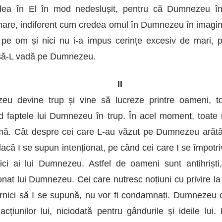
ea în El în mod nedeslușit, pentru că Dumnezeu î
rmare, indiferent cum credea omul în Dumnezeu în imagi
pe om și nici nu i-a impus cerințe excesiv de mari, 
 să-L vadă pe Dumnezeu.
II
 devine trup și vine să lucreze printre oameni, toț
văd faptele lui Dumnezeu în trup. În acel moment, toate 
mă. Cât despre cei care L-au văzut pe Dumnezeu arătâ
acă I se supun intenționat, pe când cei care I se împotri
vnici ai lui Dumnezeu. Astfel de oameni sunt antihrișt
ionat lui Dumnezeu. Cei care nutresc noțiuni cu privire l
 dornici să I se supună, nu vor fi condamnați. Dumneze
 acțiunilor lui, niciodată pentru gândurile și ideile lui