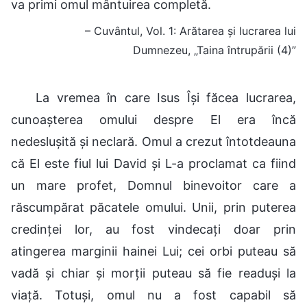
va primi omul mântuirea completă.
– Cuvântul, Vol. 1: Arătarea și lucrarea lui
Dumnezeu, „Taina întrupării (4)”
La vremea în care Isus Își făcea lucrarea,
cunoașterea omului despre El era încă
nedeslușită și neclară. Omul a crezut întotdeauna
că El este fiul lui David și L-a proclamat ca fiind
un mare profet, Domnul binevoitor care a
răscumpărat păcatele omului. Unii, prin puterea
credinței lor, au fost vindecați doar prin
atingerea marginii hainei Lui; cei orbi puteau să
vadă și chiar și morții puteau să fie readuși la
viață. Totuși, omul nu a fost capabil să