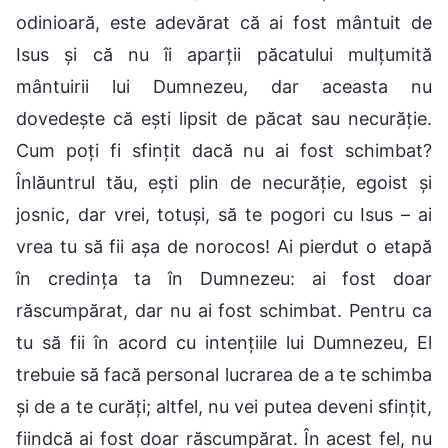
odinioară, este adevărat că ai fost mântuit de
Isus și că nu îi aparții păcatului mulțumită
mântuirii lui Dumnezeu, dar aceasta nu
dovedește că ești lipsit de păcat sau necurăție.
Cum poți fi sfințit dacă nu ai fost schimbat?
Înlăuntrul tău, ești plin de necurăție, egoist și
josnic, dar vrei, totuși, să te pogori cu Isus – ai
vrea tu să fii așa de norocos! Ai pierdut o etapă
în credința ta în Dumnezeu: ai fost doar
răscumpărat, dar nu ai fost schimbat. Pentru ca
tu să fii în acord cu intențiile lui Dumnezeu, El
trebuie să facă personal lucrarea de a te schimba
și de a te curăți; altfel, nu vei putea deveni sfințit,
fiindcă ai fost doar răscumpărat. În acest fel, nu