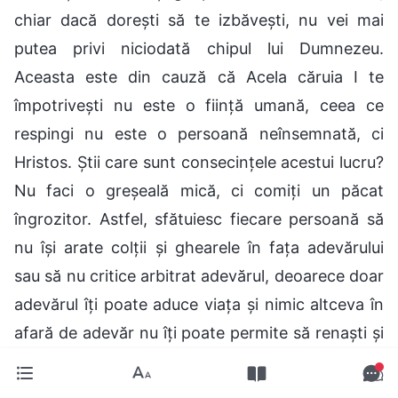
chiar dacă dorești să te izbăvești, nu vei mai
putea privi niciodată chipul lui Dumnezeu.
Aceasta este din cauză că Acela căruia I te
împotrivești nu este o ființă umană, ceea ce
respingi nu este o persoană neînsemnată, ci
Hristos. Știi care sunt consecințele acestui lucru?
Nu faci o greșeală mică, ci comiți un păcat
îngrozitor. Astfel, sfătuiesc fiecare persoană să
nu își arate colții și ghearele în fața adevărului
sau să nu critice arbitrat adevărul, deoarece doar
adevărul îți poate aduce viața și nimic altceva în
afară de adevăr nu îți poate permite să renaști și
să privești chipul lui Dumnezeu din nou.
– Cuvântul, Vol. 1: Arătarea și lucrarea lui