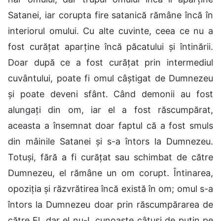
Satanei, iar corupta fire satanică rămâne încă în
interiorul omului. Cu alte cuvinte, ceea ce nu a
fost curățat aparține încă păcatului și întinării.
Doar după ce a fost curățat prin intermediul
cuvântului, poate fi omul câștigat de Dumnezeu
și poate deveni sfânt. Când demonii au fost
alungați din om, iar el a fost răscumpărat,
aceasta a însemnat doar faptul că a fost smuls
din mâinile Satanei și s-a întors la Dumnezeu.
Totuși, fără a fi curățat sau schimbat de către
Dumnezeu, el rămâne un om corupt. Întinarea,
opoziția și răzvrătirea încă există în om; omul s-a
întors la Dumnezeu doar prin răscumpărarea de
către El, dar el nu-L cunoaște câtuși de puțin pe