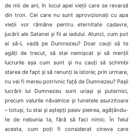
de mii de ani, în locul apei vieții care se revarsă
din tron. Cei care nu sunt aprovizionați cu apa
vieții vor rămâne pentru eternitate cadavre,
jucării ale Satanei și fii ai iadului. Atunci, cum pot
ei să-L vadă pe Dumnezeu? Doar cauți să te
agăți de trecut, să stai nemișcat și să menții
lucrurile așa cum sunt și nu cauți să schimbi
starea de fapt și să renunți la istorie; prin urmare,
nu vei fi mereu potrivnic față de Dumnezeu? Pașii
lucrării lui Dumnezeu sunt uriași și puternici,
precum valurile năvalnice și tunetele asurzitoare
– totuși, tu stai și aștepți pasiv pieirea, agățându-
te de nebunia ta, fără să faci nimic. În felul
acesta, cum poți fi considerat cineva care