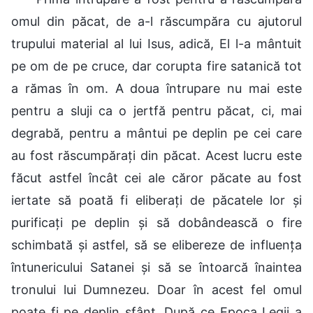
omul din păcat, de a-l răscumpăra cu ajutorul
trupului material al lui Isus, adică, El l-a mântuit
pe om de pe cruce, dar corupta fire satanică tot
a rămas în om. A doua întrupare nu mai este
pentru a sluji ca o jertfă pentru păcat, ci, mai
degrabă, pentru a mântui pe deplin pe cei care
au fost răscumpărați din păcat. Acest lucru este
făcut astfel încât cei ale căror păcate au fost
iertate să poată fi eliberați de păcatele lor și
purificați pe deplin și să dobândească o fire
schimbată și astfel, să se elibereze de influența
întunericului Satanei și să se întoarcă înaintea
tronului lui Dumnezeu. Doar în acest fel omul
poate fi pe deplin sfânt. După ce Epoca Legii a