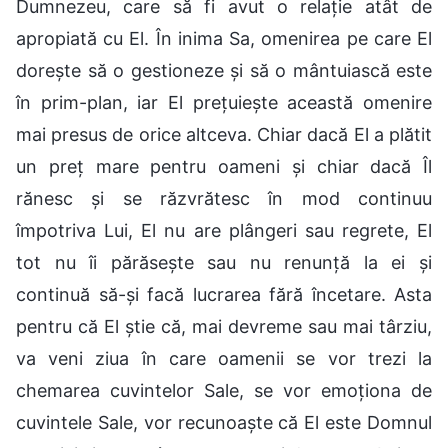
Dumnezeu, care să fi avut o relație atât de
apropiată cu El. În inima Sa, omenirea pe care El
dorește să o gestioneze și să o mântuiască este
în prim-plan, iar El prețuiește această omenire
mai presus de orice altceva. Chiar dacă El a plătit
un preț mare pentru oameni și chiar dacă Îl
rănesc și se răzvrătesc în mod continuu
împotriva Lui, El nu are plângeri sau regrete, El
tot nu îi părăsește sau nu renunță la ei și
continuă să-și facă lucrarea fără încetare. Asta
pentru că El știe că, mai devreme sau mai târziu,
va veni ziua în care oamenii se vor trezi la
chemarea cuvintelor Sale, se vor emoționa de
cuvintele Sale, vor recunoaște că El este Domnul