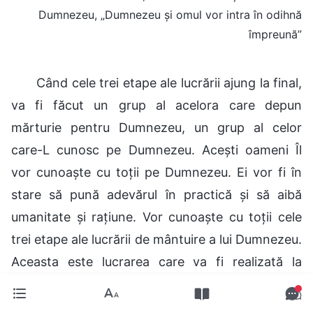
Dumnezeu, „Dumnezeu și omul vor intra în odihnă
împreună”
Când cele trei etape ale lucrării ajung la final,
va fi făcut un grup al acelora care depun
mărturie pentru Dumnezeu, un grup al celor
care-L cunosc pe Dumnezeu. Acești oameni Îl
vor cunoaște cu toții pe Dumnezeu. Ei vor fi în
stare să pună adevărul în practică și să aibă
umanitate și rațiune. Vor cunoaște cu toții cele
trei etape ale lucrării de mântuire a lui Dumnezeu.
Aceasta este lucrarea care va fi realizată la
sfârșit și acești oameni sunt cristalizarea lucrării
de gestionare de 6000 de ani și sunt cea mai