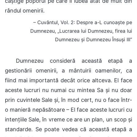
câștige poporul pe care îl iubea atât de mult din
rândul omenirii.
– Cuvântul, Vol. 2: Despre a-L cunoaște pe
Dumnezeu, „Lucrarea lui Dumnezeu, firea lui
Dumnezeu și Dumnezeu Însuși III”
Dumnezeu consideră această etapă a
gestionării omenirii, a mântuirii oamenilor, ca
fiind mai importantă decât orice altceva. El face
aceste lucruri nu numai cu mintea Sa și nu doar
prin cuvintele Sale și, în mod cert, nu o face într-
o manieră nepăsătoare – El face aceste lucruri cu
intențiile Sale, în vreme ce are un plan, un scop și
standarde. Se poate vedea că această etapă a