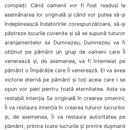
compleți. Când oamenii vor fi fost readuși la
asemănarea lor originală și când vor putea să-și
îndeplinească îndatoririle corespunzătoare, să-și
păstreze locurile cuvenite și să se supună tuturor
aranjamentelor lui Dumnezeu, Dumnezeu va fi
obținut pe pământ un grup de oameni care Îl
venerează și, de asemenea, va fi întemeiat pe
pământ o Împărăție care Îl venerează. El va avea
victorie eternă pe pământ și toți aceia care I se
opun vor pieri pentru toată eternitatea. Asta va
restabili intenția Sa originală în crearea omenirii;
Îi va restaura intenția în crearea tuturor lucrurilor
și, de asemenea, Îi va restaura autoritatea pe
pământ, printre toate lucrurile și printre dușmanii