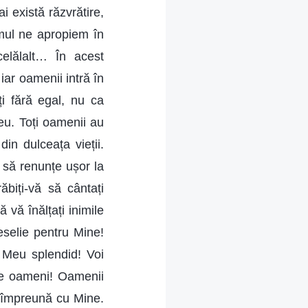
 există răzvrătire,
omul ne apropiem în
celălalt… În acest
iar oamenii intră în
ți fără egal, nu ca
eu. Toți oamenii au
in dulceața vieții.
să renunțe ușor la
biți-vă să cântați
 vă înălțați inimile
veselie pentru Mine!
 Meu splendid! Voi
tre oameni! Oamenii
 împreună cu Mine.