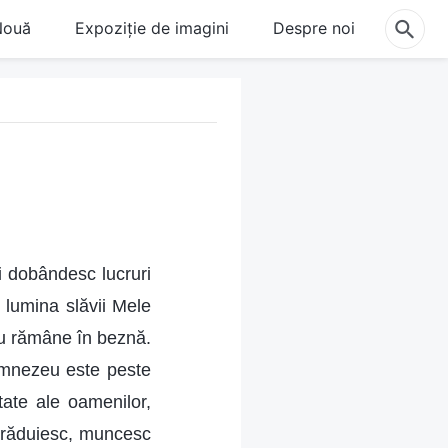
Nouă
Expoziție de imagini
Despre noi
 dobândesc lucruri
 lumina slăvii Mele
 nu rămâne în beznă.
Dumnezeu este peste
tate ale oamenilor,
trăduiesc, muncesc