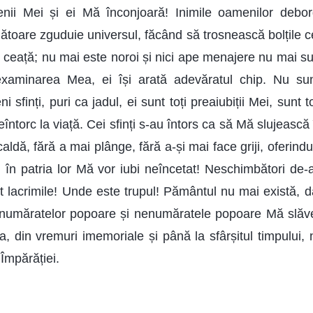
nii Mei și ei Mă înconjoară! Inimile oamenilor debo
ătoare zguduie universul, făcând să trosnească bolțile c
n ceață; nu mai este noroi și nici ape menajere nu mai su
examinarea Mea, ei își arată adevăratul chip. Nu su
i sfinți, puri ca jadul, ei sunt toți preaiubiții Mei, sunt 
eîntorc la viață. Cei sfinți s-au întors ca să Mă slujească 
ldă, fără a mai plânge, fără a-și mai face griji, oferind
 în patria lor Mă vor iubi neîncetat! Neschimbători de-
 lacrimile! Unde este trupul! Pământul nu mai există, da
enumăratelor popoare și nenumăratele popoare Mă slăve
, din vremuri imemoriale și până la sfârșitul timpului,
Împărăției.