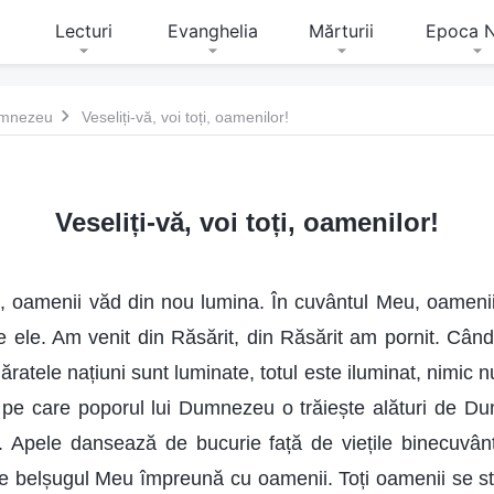
Lecturi
Evanghelia
Mărturii
Epoca 
Dumnezeu
Veseliți-vă, voi toți, oamenilor!
Veseliți-vă, voi toți, oamenilor!
, oamenii văd din nou lumina. În cuvântul Meu, oamenii
 ele. Am venit din Răsărit, din Răsărit am pornit. Când
ratele națiuni sunt luminate, totul este iluminat, nimic
a pe care poporul lui Dumnezeu o trăiește alături de 
. Apele dansează de bucurie față de viețile binecuvân
de belșugul Meu împreună cu oamenii. Toți oamenii se s