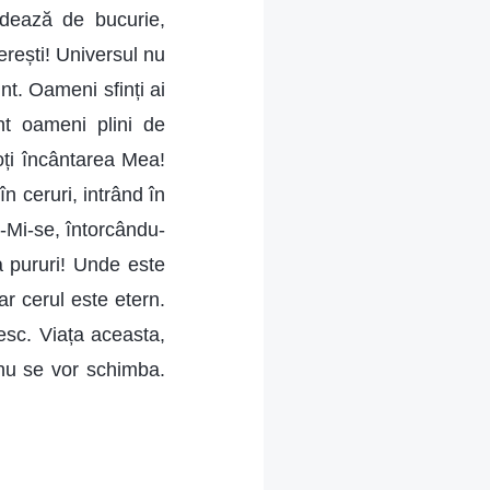
rdează de bucurie,
erești! Universul nu
nt. Oameni sfinți ai
nt oameni plini de
toți încântarea Mea!
în ceruri, intrând în
u-Mi-se, întorcându-
a pururi! Unde este
r cerul este etern.
sc. Viața aceasta,
 nu se vor schimba.