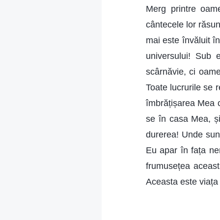
Merg printre oame
cântecele lor răsun
mai este învăluit î
universului! Sub 
scârnăvie, ci oamen
Toate lucrurile se r
îmbrățișarea Mea ca
se în casa Mea, și
durerea! Unde sunt
Eu apar în fața n
frumusețea aceasta
Aceasta este viața 