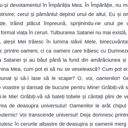
u-și devotamentul în Împărăția Mea. În Împărăție, nu mai
trivire; cerul și pământul depind unul de altul, Eu și 
de, trăind plăcut împreună, sprijinindu-ne unul pe 
ormal viața în ceruri. Tulburarea Satanei nu mai există, 
, aleșii Mei trăiesc în lumina slăvii Mele, binecuvânta
c printre oameni, ci ca oameni care trăiesc cu Dumnez
ia Satanei și au băut până la fund din amărăciunea și d
umina Mea, cum pot ei să nu se veselească? Cum pot ei 
nat și să-l lase să le scape? O, voi, oamenilor! Gră
e voastre și dansați de bucurie pentru Mine! Grăbiți-vă să
Mi-le Mie! Grăbiți-vă să bateți tobele și cântați plini de 
area de deasupra universului! Oamenilor le arăt chipul
puternic! Voi transcende universul! Deja domnesc prin
utesc în cerurile albastre de deasupra și oamenii merg