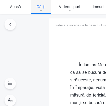
Acasă
Cărți
Videoclipuri
Imnuri
Judecata începe de la casa lui 
În lumina Mea
ca să se bucure de
strălucește, nenumă
În Împărăție, viaț
măsură de fericită
munții se bucură 