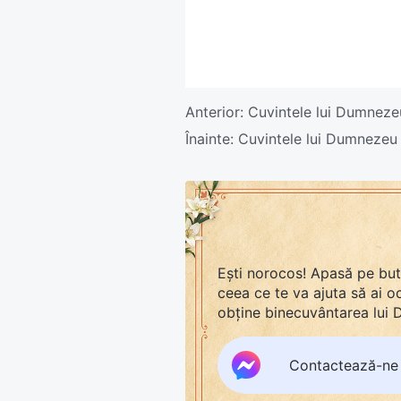
Anterior:
Cuvintele lui Dumnezeu
Înainte:
Cuvintele lui Dumnezeu c
Ești norocos! Apasă pe bu
ceea ce te va ajuta să ai 
obține binecuvântarea lui
Contactează-ne