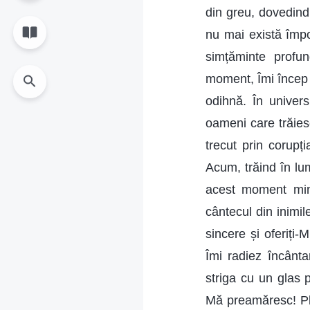
din greu, dovedind
nu mai există împo
simțăminte profun
moment, Îmi încep f
odihnă. În univers
oameni care trăies
trecut prin corupț
Acum, trăind în l
acest moment minu
cântecul din inimil
sincere și oferiți-
Îmi radiez încânt
striga cu un glas 
Mă preamăresc! Pl