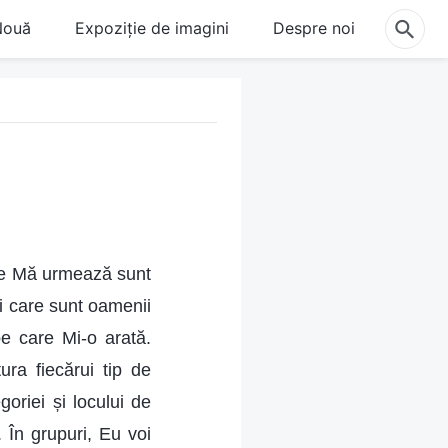
Nouă
Expoziție de imagini
Despre noi
re Mă urmează sunt
ei care sunt oamenii
 pe care Mi-o arată.
ura fiecărui tip de
goriei și locului de
 În grupuri, Eu voi