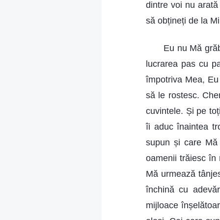
dintre voi nu arată
să obțineți de la M
Eu nu Mă grăb
lucrarea pas cu pa
împotriva Mea, Eu t
să le rostesc. Che
cuvintele. Și pe to
îi aduc înaintea t
supun și care Mă s
oamenii trăiesc în 
Mă urmează tânjes
închină cu adevăru
mijloace înșelătoar