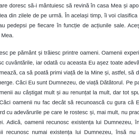
re doresc să-i mântuiesc să revină în casa Mea și apoi 
 din zilele de pe urmă. În același timp, îi voi clasifica po
sau pedepsi pe fiecare în funcție de acțiunile sale. Aceș
a Mea.
iesc pe pământ și trăiesc printre oameni. Oamenii expe
c cuvântările, iar odată cu aceasta Eu așez toate adevăr
rmează, ca să poată primi viață de la Mine și, astfel, să
erge. Căci Eu sunt Dumnezeu, de viață Dătătorul. Pe par
amenii au câștigat mult și au renunțat la mult, dar tot s
 Căci oamenii nu fac decât să recunoască cu gura că
d cu adevărurile pe care le rostesc și, mai mult, nu pra
 ei. Adică, oamenii recunosc existența lui Dumnezeu, î
ii recunosc numai existența lui Dumnezeu, însă nu ș