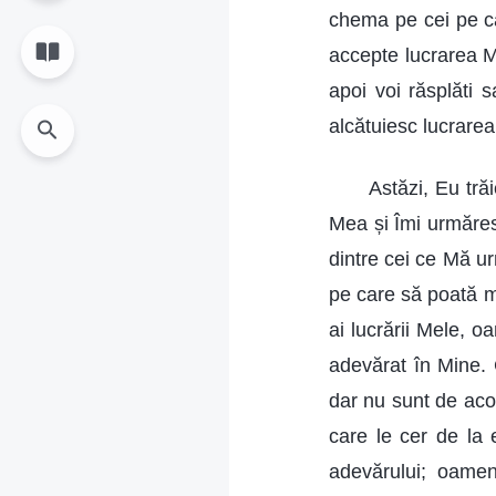
chema pe cei pe ca
accepte lucrarea Mea
apoi voi răsplăti 
alcătuiesc lucrare
Astăzi, Eu tră
Mea și Îmi urmăres
dintre cei ce Mă u
pe care să poată m
ai lucrării Mele, o
adevărat în Mine.
dar nu sunt de acor
care le cer de la
adevărului; oamen