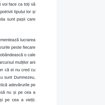
voi face ca toți să
trivit tipului lor și
tia sunt pașii care
rimentează lucrarea
urile peste fiecare
 dobândească o cale
cursul mulților ani
pun că ei nu cred cu
 Eu sunt Dumnezeu,
ctică adevărurile pe
nsă nu și pe cea a
i pe cea a vieții;