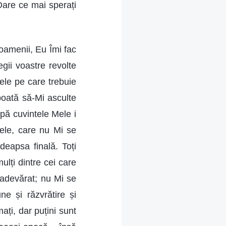
 Oare ce mai sperați
amenii, Eu Îmi fac
gii voastre revolte
tele pe care trebuie
poată să-Mi asculte
upă cuvintele Mele i
Mele, care nu Mi se
deapsa finală. Toți
ulți dintre cei care
adevărat; nu Mi se
ne și răzvrătire și
ați, dar puțini sunt