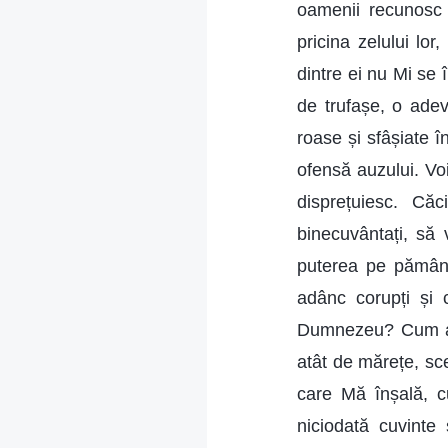
oamenii recunosc 
pricina zelului lo
dintre ei nu Mi se 
de trufașe, o adev
roase și sfâșiate î
ofensă auzului. Voi
disprețuiesc. Căc
binecuvântați, să 
puterea pe pământ
adânc corupți și
Dumnezeu? Cum ați
atât de mărețe, sc
care Mă înșală, c
niciodată cuvinte 