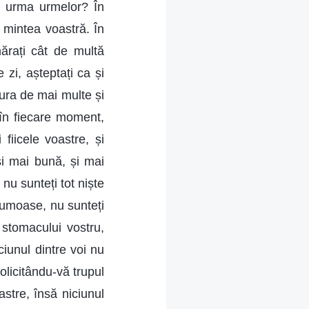
a urma urmelor? În
n mintea voastră. În
mărați cât de multă
 zi, așteptați ca și
ura de mai multe și
 în fiecare moment,
 fiicele voastre, și
și mai bună, și mai
nu sunteți tot niște
frumoase, nu sunteți
 stomacului vostru,
ciunul dintre voi nu
olicitându-vă trupul
oastre, însă niciunul