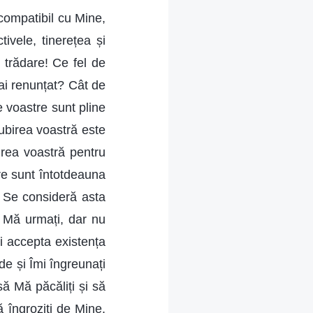
 compatibil cu Mine,
ivele, tinerețea și
i trădare! Ce fel de
ai renunțat? Cât de
e voastre sunt pline
iubirea voastră este
irea voastră pentru
tre sunt întotdeauna
. Se consideră asta
? Mă urmați, dar nu
i accepta existența
e și Îmi îngreunați
să Mă păcăliți și să
ă îngroziți de Mine.