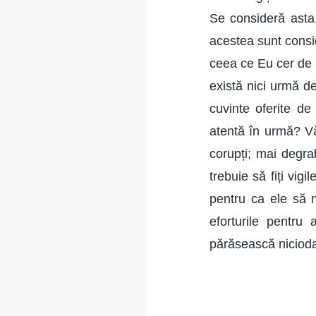
Se consideră asta 
acestea sunt consid
ceea ce Eu cer de 
există nici urmă de
cuvinte oferite de
atentă în urmă? Vă
corupți; mai degra
trebuie să fiți vigi
pentru ca ele să 
eforturile pentr
părăsească nicioda