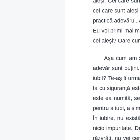
aleși. Cei care sun
cei care sunt aleși
practică adevărul. 
Eu voi primi mai mu
cei aleși? Oare cum
Așa cum am sp
adevăr sunt puțini.
iubit? Te-aș fi urm
ta cu siguranță est
este ea numită, se 
pentru a iubi, a simț
În iubire, nu exist
nicio impuritate. D
răzvrăti, nu vei ce