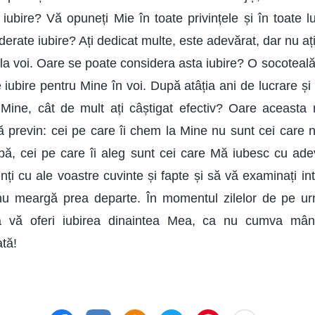
iubire? Vă opuneți Mie în toate privințele și în toate lu
erate iubire? Ați dedicat multe, este adevărat, dar nu ați
la voi. Oare se poate considera asta iubire? O socoteală
 iubire pentru Mine în voi. După atâția ani de lucrare ș
 Mine, cât de mult ați câștigat efectiv? Oare aceasta 
 previn: cei pe care îi chem la Mine nu sunt cei care n
bă, cei pe care îi aleg sunt cei care Mă iubesc cu ade
lenți cu ale voastre cuvinte și fapte și să vă examinați int
nu meargă prea departe. În momentul zilelor de pe ur
u a vă oferi iubirea dinaintea Mea, ca nu cumva m
tă!