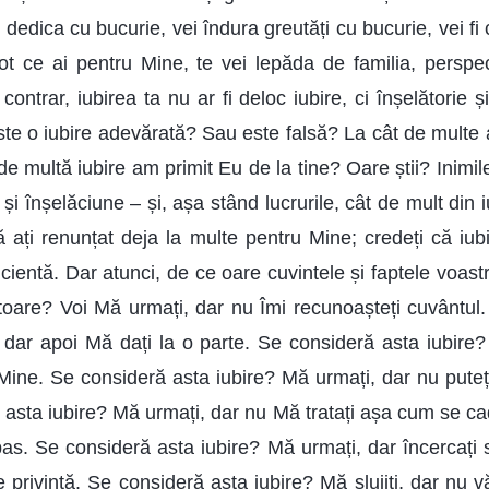
ei dedica cu bucurie, vei îndura greutăți cu bucurie, vei fi
ot ce ai pentru Mine, te vei lepăda de familia, perspect
 contrar, iubirea ta nu ar fi deloc iubire, ci înșelătorie ș
Este o iubire adevărată? Sau este falsă? La cât de multe 
 de multă iubire am primit Eu de la tine? Oare știi? Inimil
 și înșelăciune – și, așa stând lucrurile, cât de mult din 
 ați renunțat deja la multe pentru Mine; credeți că iub
cientă. Dar atunci, de ce oare cuvintele și faptele voas
lătoare? Voi Mă urmați, dar nu Îmi recunoașteți cuvântul
 dar apoi Mă dați la o parte. Se consideră asta iubire
 Mine. Se consideră asta iubire? Mă urmați, dar nu puteț
asta iubire? Mă urmați, dar nu Mă tratați așa cum se cad
 pas. Se consideră asta iubire? Mă urmați, dar încercați 
 privință. Se consideră asta iubire? Mă slujiți, dar nu v