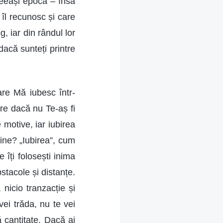
aceeași epocă – însă
 îl recunosc și care
, iar din rândul lor
dacă sunteți printre
re Mă iubesc într-
are dacă nu Te-aș fi
 motive, iar iubirea
Mine? „Iubirea”, cum
 îți folosești inima
obstacole și distanțe.
 nicio tranzacție și
vei trăda, nu te vei
ă cantitate. Dacă ai