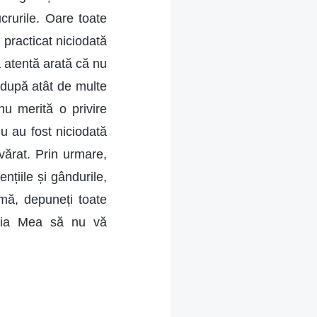
crurile. Oare toate
 practicat niciodată
 atentă arată că nu
i după atât de multe
nu merită o privire
u au fost niciodată
vărat. Prin urmare,
ențiile și gândurile,
mă, depuneți toate
ânia Mea să nu vă