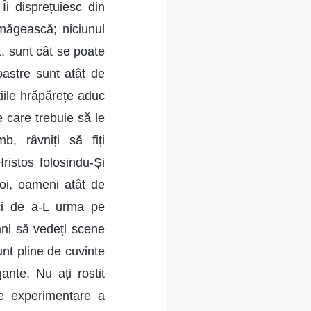
i disprețuiesc din
amăgească; niciunul
t, sunt cât se poate
oastre sunt atât de
țiile hrăpărețe aduc
e care trebuie să le
b, râvniți să fiți
ristos folosindu-Și
oi, oameni atât de
ci de a-L urma pe
ni să vedeți scene
nt pline de cuvinte
nte. Nu ați rostit
 de experimentare a