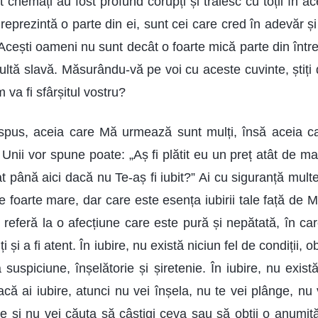
t chemați au fost profund corupți și trăiesc cu toții în 
 reprezintă o parte din ei, sunt cei care cred în adevăr și
Acești oameni nu sunt decât o foarte mică parte din întreg
ltă slavă. Măsurându-vă pe voi cu aceste cuvinte, știți 
 va fi sfârșitul vostru?
us, aceia care Mă urmează sunt mulți, însă aceia ca
 Unii vor spune poate: „Aș fi plătit eu un preț atât de m
at până aici dacă nu Te-aș fi iubit?” Ai cu siguranță multe
e foarte mare, dar care este esența iubirii tale față de 
referă la o afecțiune care este pură și nepătată, în care
i și a fi atent. În iubire, nu există niciun fel de condiții, 
ă suspiciune, înșelătorie și șiretenie. În iubire, nu există
acă ai iubire, atunci nu vei înșela, nu te vei plânge, nu 
re și nu vei căuta să câștigi ceva sau să obții o anumit