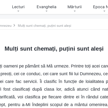
Lecturi
Evanghelia
Mărturii
Epoca 
Dumnezeu
Mulți sunt chemați, puțini sunt aleși
Mulți sunt chemați, puțini sunt aleși
ți oameni pe pământ să Mă urmeze. Printre toți acei ca
 preoți, cei ce conduc, cei care sunt fiii lui Dumnezeu, c
 care fac servicii. Îi clasific în funcție de loialitatea
i fost clasificați după clasa lor, adică atunci când nat
rificată, voi clasifica pe fiecare dintre ei în rândul cate
ept, pentru a-Mi îndeplini scopul de a mântui omenirea.