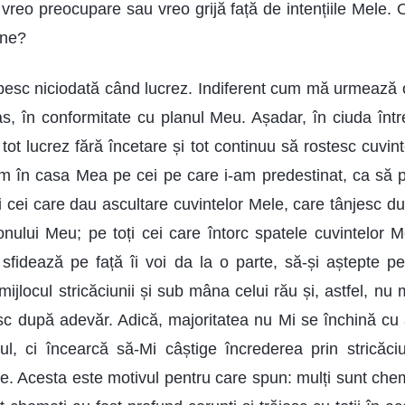
 vreo preocupare sau vreo grijă față de intențiile Mele.
ine?
esc niciodată când lucrez. Indiferent cum mă urmează o
s, în conformitate cu planul Meu. Așadar, în ciuda între
ot lucrez fără încetare și tot continuu să rostesc cuvin
m în casa Mea pe cei pe care i-am predestinat, ca să 
ți cei care dau ascultare cuvintelor Mele, care tânjesc d
ronului Meu; pe toți cei care întorc spatele cuvintelor 
fidează pe față îi voi da la o parte, să-și aștepte pe
mijlocul stricăciunii și sub mâna celui rău și, astfel, nu m
c după adevăr. Adică, majoritatea nu Mi se închină cu 
l, ci încearcă să-Mi câștige încrederea prin stricăciu
e. Acesta este motivul pentru care spun: mulți sunt chem