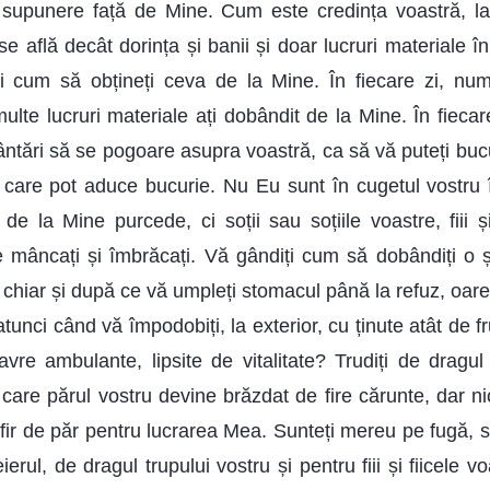
 supunere față de Mine. Cum este credința voastră, l
se află decât dorința și banii și doar lucruri materiale î
ați cum să obțineți ceva de la Mine. În fiecare zi, nu
ulte lucruri materiale ați dobândit de la Mine. În fiecare
ntări să se pogoare asupra voastră, ca să vă puteți buc
 care pot aduce bucurie. Nu Eu sunt în cugetul vostru
de la Mine purcede, ci soții sau soțiile voastre, fiii și
le mâncați și îmbrăcați. Vă gândiți cum să dobândiți o 
chiar și după ce vă umpleți stomacul până la refuz, oare 
tunci când vă împodobiți, la exterior, cu ținute atât de 
avre ambulante, lipsite de vitalitate? Trudiți de dragul
care părul vostru devine brăzdat de fire cărunte, dar ni
 fir de păr pentru lucrarea Mea. Sunteți mereu pe fugă, s
erul, de dragul trupului vostru și pentru fiii și fiicele v