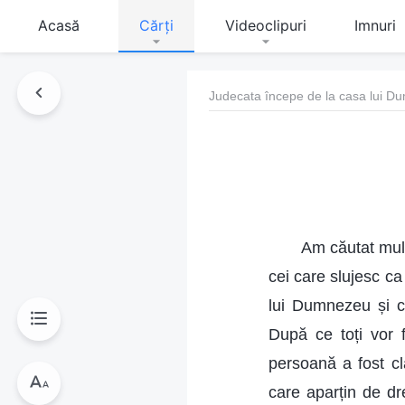
Acasă
Cărți
Videoclipuri
Imnuri
Judecata începe de la casa lui 
Am căutat mul
cei care slujesc ca
lui Dumnezeu și cei
După ce toți vor f
persoană a fost cla
care aparțin de dr