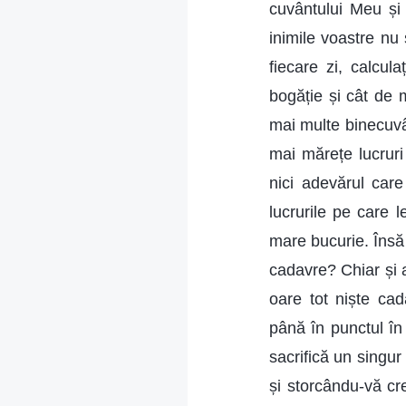
cuvântului Meu și
inimile voastre nu 
fiecare zi, calcul
bogăție și cât de m
mai multe binecuvâ
mai mărețe lucruri
nici adevărul care 
lucrurile pe care 
mare bucurie. Însă 
cadavre? Chiar și a
oare tot niște cad
până în punctul în 
sacrifică un singur
și storcându-vă crei