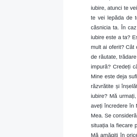
iubire, atunci te v
te vei lepăda de t
căsnicia ta. În caz
iubire este a ta? 
mult ai oferit? Cât
de răutate, trădare
impură? Credeți că
Mine este deja sufi
răzvrătite și înșe
iubire? Mă urmați,
aveți încredere în
Mea. Se consideră 
situația la fiecare
Mă amăgiți în orice