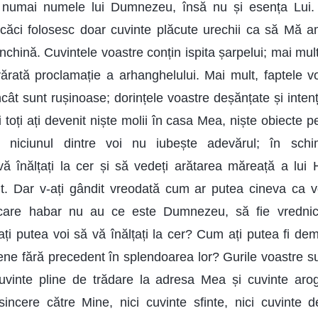
numai numele lui Dumnezeu, însă nu și esența Lui. Î
r, căci folosesc doar cuvinte plăcute urechii ca să Mă 
închină. Cuvintele voastre conțin ispita șarpelui; mai mul
ărată proclamație a arhanghelului. Mai mult, faptele v
ncât sunt rușinoase; dorințele voastre deșănțate și inten
 toți ați devenit niște molii în casa Mea, niște obiecte p
i niciunul dintre voi nu iubește adevărul; în schim
vă înălțați la cer și să vedeți arătarea măreață a lui H
. Dar v-ați gândit vreodată cum ar putea cineva ca v
 care habar nu au ce este Dumnezeu, să fie vredni
 putea voi să vă înălțați la cer? Cum ați putea fi dem
ene fără precedent în splendoarea lor? Gurile voastre su
uvinte pline de trădare la adresa Mea și cuvinte aroga
sincere către Mine, nici cuvinte sfinte, nici cuvinte