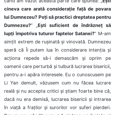
când am văzut această parte care spunea: „
Ești
cineva care arată considerație față de povara
lui Dumnezeu? Poți să practici dreptatea pentru
Dumnezeu?
” „
Ești suficient de îndrăzneț să
lupți împotriva tuturor faptelor Satanei?
” M-am
simțit extrem de rușinată și vinovată. Dumnezeu
speră că Îi putem lua în considerare intenția și
acționa repede să-i demascăm și oprim pe
oamenii care perturbă și tulbură lucrarea bisericii,
pentru a-i apăra interesele. Eu o cunoscusem pe
Li Yan demult, văzusem cum nu făcea lucrare
reală și nu accepta critici și știam foarte bine că,
dacă nu era demisă, lucrarea bisericii și intrarea
în viață a fraților și surorilor vor suferi pierderi.