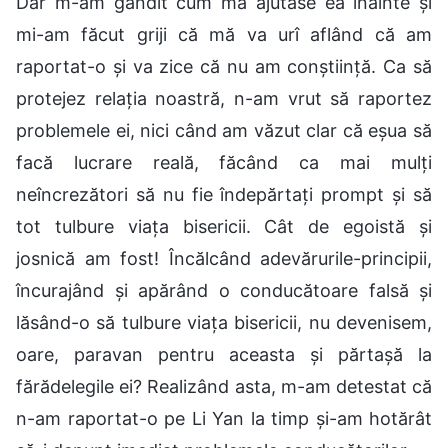
Dar m-am gândit cum mă ajutase ea înainte și
mi-am făcut griji că mă va urî aflând că am
raportat-o și va zice că nu am conștiință. Ca să
protejez relația noastră, n-am vrut să raportez
problemele ei, nici când am văzut clar că eșua să
facă lucrare reală, făcând ca mai mulți
neîncrezători să nu fie îndepărtați prompt și să
tot tulbure viața bisericii. Cât de egoistă și
josnică am fost! Încălcând adevărurile-principii,
încurajând și apărând o conducătoare falsă și
lăsând-o să tulbure viața bisericii, nu devenisem,
oare, paravan pentru aceasta și părtașă la
fărădelegile ei? Realizând asta, m-am detestat că
n-am raportat-o pe Li Yan la timp și-am hotărât