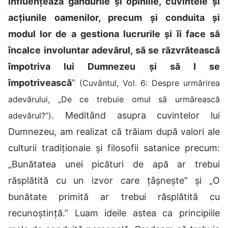
influențează gândurile și opiniile, cuvintele și
acțiunile oamenilor, precum și conduita și
modul lor de a gestiona lucrurile și îi face să
încalce involuntar adevărul, să se răzvrătească
împotriva lui Dumnezeu și să I se
împotrivească
”
(Cuvântul, Vol. 6: Despre urmărirea
adevărului, „De ce trebuie omul să urmărească
. Meditând asupra cuvintelor lui
adevărul?”)
Dumnezeu, am realizat că trăiam după valori ale
culturii tradiționale și filosofii satanice precum:
„Bunătatea unei picături de apă ar trebui
răsplătită cu un izvor care țâșnește” și „O
bunătate primită ar trebui răsplătită cu
recunoștință.” Luam ideile astea ca principiile