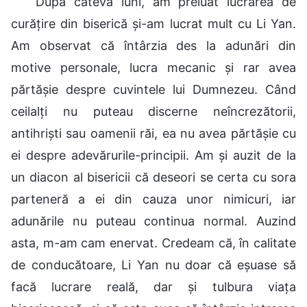
După câteva luni, am preluat lucrarea de
curățire din biserică și-am lucrat mult cu Li Yan.
Am observat că întârzia des la adunări din
motive personale, lucra mecanic și rar avea
părtășie despre cuvintele lui Dumnezeu. Când
ceilalți nu puteau discerne neîncrezătorii,
antihriști sau oamenii răi, ea nu avea părtășie cu
ei despre adevărurile-principii. Am și auzit de la
un diacon al bisericii că deseori se certa cu sora
parteneră a ei din cauza unor nimicuri, iar
adunările nu puteau continua normal. Auzind
asta, m-am cam enervat. Credeam că, în calitate
de conducătoare, Li Yan nu doar că eșuase să
facă lucrare reală, dar și tulbura viața