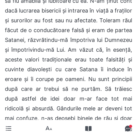
să fiu amabilă și iubitoare cu ea. N-am ținut cont
dacă lucrarea bisericii și intrarea în viață a fraților
și surorilor au fost sau nu afectate. Toleram răul
făcut de o conducătoare falsă și eram de partea
Satanei, răzvrătindu-mă împotriva lui Dumnezeu
și împotrivindu-mă Lui. Am văzut că, în esență,
aceste valori tradiționale erau toate falsități și
cuvinte diavolești cu care Satana îi induce în
eroare și îi corupe pe oameni. Nu sunt principii
după care ar trebui să ne purtăm. Să trăiesc
după astfel de idei doar m-ar face tot mai
ridicolă și absurdă. Gândurile mele ar deveni tot
mai confuze, n-aș deosebi binele de rău și doar
aș încălca adevărul și m-aș împotrivi lui