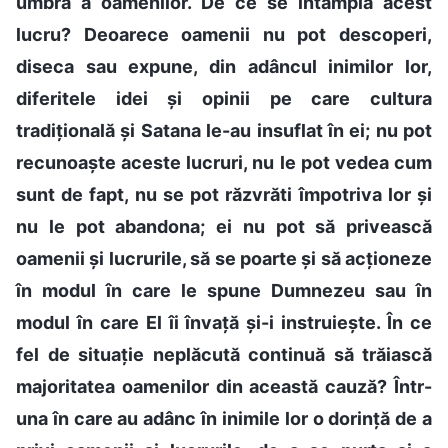
umbră a oamenilor. De ce se întâmplă acest
lucru? Deoarece oamenii nu pot descoperi,
diseca sau expune, din adâncul inimilor lor,
diferitele idei și opinii pe care cultura
tradițională și Satana le-au insuflat în ei; nu pot
recunoaște aceste lucruri, nu le pot vedea cum
sunt de fapt, nu se pot răzvrăti împotriva lor și
nu le pot abandona; ei nu pot să privească
oamenii și lucrurile, să se poarte și să acționeze
în modul în care le spune Dumnezeu sau în
modul în care El îi învață și-i instruiește. În ce
fel de situație neplăcută continuă să trăiască
majoritatea oamenilor din această cauză? Într-
una în care au adânc în inimile lor o dorință de a