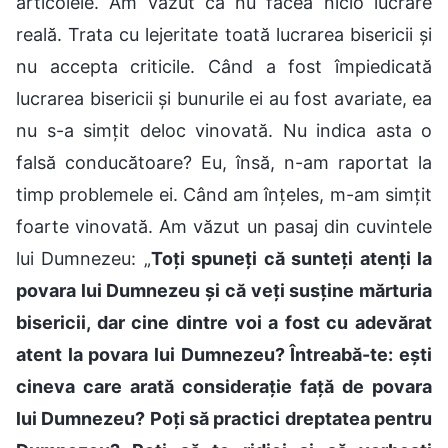
articolele. Am văzut că nu făcea nicio lucrare
reală. Trata cu lejeritate toată lucrarea bisericii și
nu accepta criticile. Când a fost împiedicată
lucrarea bisericii și bunurile ei au fost avariate, ea
nu s-a simțit deloc vinovată. Nu indica asta o
falsă conducătoare? Eu, însă, n-am raportat la
timp problemele ei. Când am înțeles, m-am simțit
foarte vinovată. Am văzut un pasaj din cuvintele
lui Dumnezeu: „
Toți spuneți că sunteți atenți la
povara lui Dumnezeu și că veți susține mărturia
bisericii, dar cine dintre voi a fost cu adevărat
atent la povara lui Dumnezeu? Întreabă-te: ești
cineva care arată considerație față de povara
lui Dumnezeu? Poți să practici dreptatea pentru