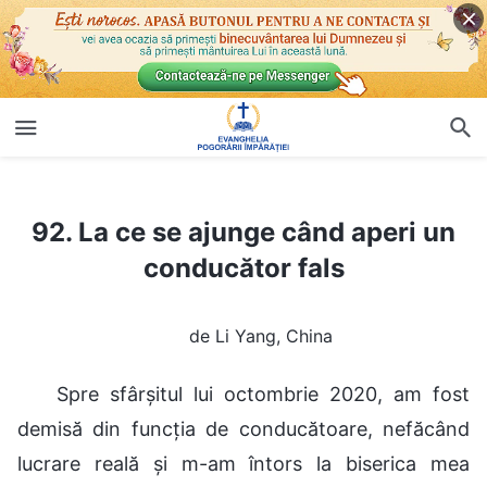
92. La ce se ajunge când aperi un conducător fals
92. La ce se ajunge când aperi un
conducător fals
de Li Yang, China
Spre sfârșitul lui octombrie 2020, am fost
demisă din funcția de conducătoare, nefăcând
lucrare reală și m-am întors la biserica mea