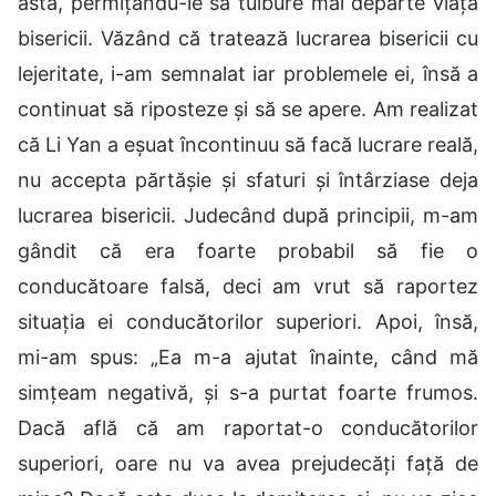
asta, permițându-le să tulbure mai departe viața
bisericii. Văzând că tratează lucrarea bisericii cu
lejeritate, i-am semnalat iar problemele ei, însă a
continuat să riposteze și să se apere. Am realizat
că Li Yan a eșuat încontinuu să facă lucrare reală,
nu accepta părtășie și sfaturi și întârziase deja
lucrarea bisericii. Judecând după principii, m-am
gândit că era foarte probabil să fie o
conducătoare falsă, deci am vrut să raportez
situația ei conducătorilor superiori. Apoi, însă,
mi-am spus: „Ea m-a ajutat înainte, când mă
simțeam negativă, și s-a purtat foarte frumos.
Dacă află că am raportat-o conducătorilor
superiori, oare nu va avea prejudecăți față de