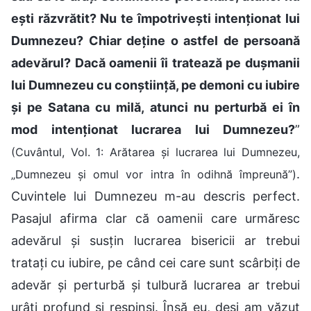
ești răzvrătit? Nu te împotrivești intenționat lui
Dumnezeu? Chiar deține o astfel de persoană
adevărul? Dacă oamenii îi tratează pe dușmanii
lui Dumnezeu cu conștiință, pe demoni cu iubire
și pe Satana cu milă, atunci nu perturbă ei în
mod intenționat lucrarea lui Dumnezeu?
”
(Cuvântul, Vol. 1: Arătarea și lucrarea lui Dumnezeu,
.
„Dumnezeu și omul vor intra în odihnă împreună”)
Cuvintele lui Dumnezeu m-au descris perfect.
Pasajul afirma clar că oamenii care urmăresc
adevărul și susțin lucrarea bisericii ar trebui
tratați cu iubire, pe când cei care sunt scârbiți de
adevăr și perturbă și tulbură lucrarea ar trebui
urâți profund și respinși. Însă eu, deși am văzut