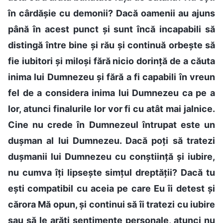
în cârdășie cu demonii? Dacă oamenii au ajuns
până în acest punct și sunt încă incapabili să
distingă între bine și rău și continuă orbește să
fie iubitori și miloși fără nicio dorință de a căuta
inima lui Dumnezeu și fără a fi capabili în vreun
fel de a considera inima lui Dumnezeu ca pe a
lor, atunci finalurile lor vor fi cu atât mai jalnice.
Cine nu crede în Dumnezeul întrupat este un
dușman al lui Dumnezeu. Dacă poți să tratezi
dușmanii lui Dumnezeu cu conștiință și iubire,
nu cumva îți lipsește simțul dreptății? Dacă tu
ești compatibil cu aceia pe care Eu îi detest și
cărora Mă opun, și continui să îi tratezi cu iubire
sau să le arăți sentimente personale, atunci nu