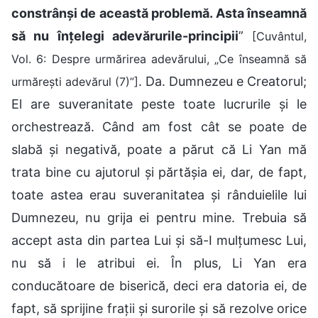
constrânși de această problemă. Asta înseamnă
să nu înțelegi adevărurile-principii
”
[Cuvântul,
Vol. 6: Despre urmărirea adevărului, „Ce înseamnă să
. Da. Dumnezeu e Creatorul;
urmărești adevărul (7)”]
El are suveranitate peste toate lucrurile și le
orchestrează. Când am fost cât se poate de
slabă și negativă, poate a părut că Li Yan mă
trata bine cu ajutorul și părtășia ei, dar, de fapt,
toate astea erau suveranitatea și rânduielile lui
Dumnezeu, nu grija ei pentru mine. Trebuia să
accept asta din partea Lui și să-I mulțumesc Lui,
nu să i le atribui ei. În plus, Li Yan era
conducătoare de biserică, deci era datoria ei, de
fapt, să sprijine frații și surorile și să rezolve orice