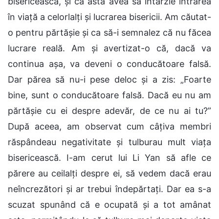
bisericească, și că asta avea să întârzie intrarea
în viață a celorlalți și lucrarea bisericii. Am căutat-
o pentru părtășie și ca să-i semnalez că nu făcea
lucrare reală. Am și avertizat-o că, dacă va
continua așa, va deveni o conducătoare falsă.
Dar părea să nu-i pese deloc și a zis: „Foarte
bine, sunt o conducătoare falsă. Dacă eu nu am
părtășie cu ei despre adevăr, de ce nu ai tu?”
După aceea, am observat cum câțiva membri
răspândeau negativitate și tulburau mult viața
bisericească. I-am cerut lui Li Yan să afle ce
părere au ceilalți despre ei, să vedem dacă erau
neîncrezători și ar trebui îndepărtați. Dar ea s-a
scuzat spunând că e ocupată și a tot amânat