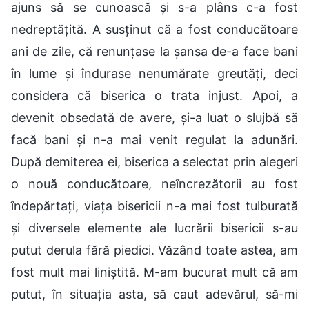
ajuns să se cunoască și s-a plâns c-a fost
nedreptățită. A susținut că a fost conducătoare
ani de zile, că renunțase la șansa de-a face bani
în lume și îndurase nenumărate greutăți, deci
considera că biserica o trata injust. Apoi, a
devenit obsedată de avere, și-a luat o slujbă să
facă bani și n-a mai venit regulat la adunări.
După demiterea ei, biserica a selectat prin alegeri
o nouă conducătoare, neîncrezătorii au fost
îndepărtați, viața bisericii n-a mai fost tulburată
și diversele elemente ale lucrării bisericii s-au
putut derula fără piedici. Văzând toate astea, am
fost mult mai liniștită. M-am bucurat mult că am
putut, în situația asta, să caut adevărul, să-mi