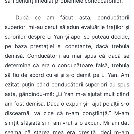
să-i denunț imediat problemele conducătorilor.
După ce am făcut asta, conducătorii
superiori mi-au cerut să adun evaluările fraților și
surorilor despre Li Yan și apoi se puteau decide,
pe baza prestației ei constante, dacă trebuia
demisă. Conducătorii au mai spus că dacă se
determina că era o conducătoare falsă, trebuia
să fiu de acord cu ei și s-o demit pe Li Yan. Am
ezitat puțin când conducătorii superiori au spus
asta, gândindu-mă: „Li Yan m-a ajutat mult când
am fost demisă. Dacă o expun și-i ajut pe alții s-o
discearnă, va zice că n-am conștiință.” M-am
simțit sfâșiată și n-am vrut s-o expun. Mi-am dat
seama că starea mea era greșită, deci m-am