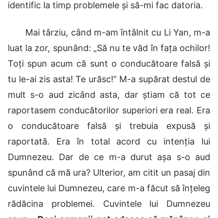
identific la timp problemele și să-mi fac datoria.
Mai târziu, când m-am întâlnit cu Li Yan, m-a
luat la zor, spunând: „Să nu te văd în fața ochilor!
Toți spun acum că sunt o conducătoare falsă și
tu le-ai zis asta! Te urăsc!” M-a supărat destul de
mult s-o aud zicând asta, dar știam că tot ce
raportasem conducătorilor superiori era real. Era
o conducătoare falsă și trebuia expusă și
raportată. Era în total acord cu intenția lui
Dumnezeu. Dar de ce m-a durut așa s-o aud
spunând că mă ura? Ulterior, am citit un pasaj din
cuvintele lui Dumnezeu, care m-a făcut să înțeleg
rădăcina problemei. Cuvintele lui Dumnezeu