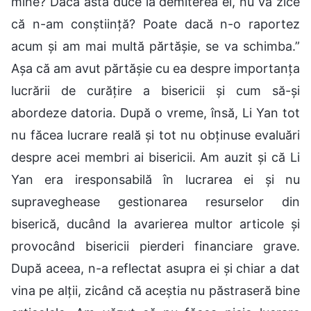
mine? Dacă asta duce la demiterea ei, nu va zice
că n-am conștiință? Poate dacă n-o raportez
acum și am mai multă părtășie, se va schimba.”
Așa că am avut părtășie cu ea despre importanța
lucrării de curățire a bisericii și cum să-și
abordeze datoria. După o vreme, însă, Li Yan tot
nu făcea lucrare reală și tot nu obținuse evaluări
despre acei membri ai bisericii. Am auzit și că Li
Yan era iresponsabilă în lucrarea ei și nu
supraveghease gestionarea resurselor din
biserică, ducând la avarierea multor articole și
provocând bisericii pierderi financiare grave.
După aceea, n-a reflectat asupra ei și chiar a dat
vina pe alții, zicând că aceștia nu păstraseră bine