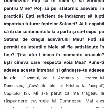
Dumnezeu? Poți să te ridici și să vorbești
pentru Mine? Poți să pui statornic adevărul în
practică? Ești suficient de îndrăzneț să lupți
împotriva tuturor faptelor Satanei? Ai fi capabil
să îți dai sentimentele la o parte și să-l expui pe
Satana, de dragul adevărului Meu? Poți să
permiți ca intențiile Mele să fie satisfăcute în
tine? Ți-ai oferit inima în momente cruciale?
Ești cineva care respectă voia Mea? Pune-ți
adesea aceste întrebări și gândește-te adesea
la ele
”
(Cuvântul, Vol. 1: Arătarea și lucrarea lui
Dumnezeu, „Cuvântări ale lui Hristos la început”,
. Mi s-a părut că mă trăgeau la
Capitolul 13)
răspundere cuvintele lui Dumnezeu. Mai ales