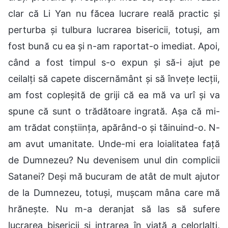
clar că Li Yan nu făcea lucrare reală practic și
perturba și tulbura lucrarea bisericii, totuși, am
fost bună cu ea și n-am raportat-o imediat. Apoi,
când a fost timpul s-o expun și să-i ajut pe
ceilalți să capete discernământ și să învețe lecții,
am fost copleșită de griji că ea mă va urî și va
spune că sunt o trădătoare ingrată. Așa că mi-
am trădat conștiința, apărând-o și tăinuind-o. N-
am avut umanitate. Unde-mi era loialitatea față
de Dumnezeu? Nu devenisem unul din complicii
Satanei? Deși mă bucuram de atât de mult ajutor
de la Dumnezeu, totuși, mușcam mâna care mă
hrănește. Nu m-a deranjat să las să sufere
lucrarea bisericii și intrarea în viață a celorlalți,