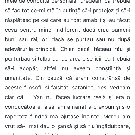
mele de conduită personală. Credeam că trebuie
să fac tot ce-mi stă în putință să-i protejez și să-i
răsplătesc pe cei care au fost amabili și-au făcut
ceva pentru mine, indiferent dacă erau oameni
buni sau răi, ori dacă se purtau sau nu după
adevărurile-principii. Chiar dacă făceau rău și
perturbau și tulburau lucrarea bisericii, eu trebuia
să-i acopăr, altfel nu aveam conștiință și
umanitate. Din cauză că eram constrânsă de
aceste filosofii și falsități satanice, deși vedeam
clar că Li Yan nu făcea lucrare reală și era o
conducătoare falsă, am amânat s-o expun și s-o
raportez fiindcă mă ajutase înainte. Mereu am
vrut să-i mai dau o șansă și să fiu îngăduitoare,