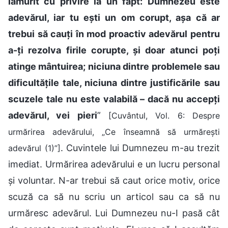
lămurit cu privire la un fapt: Dumnezeu este
adevărul, iar tu ești un om corupt, așa că ar
trebui să cauți în mod proactiv adevărul pentru
a-ți rezolva firile corupte, și doar atunci poți
atinge mântuirea; niciuna dintre problemele sau
dificultățile tale, niciuna dintre justificările sau
scuzele tale nu este valabilă – dacă nu accepți
adevărul, vei pieri
”
[Cuvântul, Vol. 6: Despre
urmărirea adevărului, „Ce înseamnă să urmărești
. Cuvintele lui Dumnezeu m-au trezit
adevărul (1)”]
imediat. Urmărirea adevărului e un lucru personal
și voluntar. N-ar trebui să caut orice motiv, orice
scuză ca să nu scriu un articol sau ca să nu
urmăresc adevărul. Lui Dumnezeu nu-I pasă cât