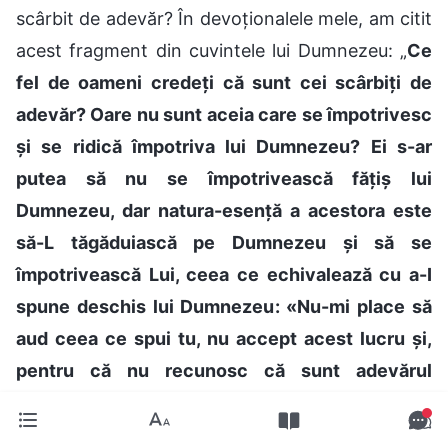
scârbit de adevăr? În devoționalele mele, am citit
acest fragment din cuvintele lui Dumnezeu: „
Ce
fel de oameni credeți că sunt cei scârbiți de
adevăr? Oare nu sunt aceia care se împotrivesc
și se ridică împotriva lui Dumnezeu? Ei s-ar
putea să nu se împotrivească fățiș lui
Dumnezeu, dar natura-esență a acestora este
să-L tăgăduiască pe Dumnezeu și să se
împotrivească Lui, ceea ce echivalează cu a-I
spune deschis lui Dumnezeu: «Nu-mi place să
aud ceea ce spui tu, nu accept acest lucru și,
pentru că nu recunosc că sunt adevărul
cuvintele tale, nu cred în tine. Cred în oricine
îmi servește interesele și îmi aduce beneficii.»