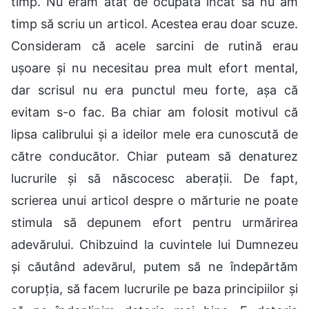
timp. Nu eram atât de ocupată încât să nu am
timp să scriu un articol. Acestea erau doar scuze.
Consideram că acele sarcini de rutină erau
ușoare și nu necesitau prea mult efort mental,
dar scrisul nu era punctul meu forte, așa că
evitam s-o fac. Ba chiar am folosit motivul că
lipsa calibrului și a ideilor mele era cunoscută de
către conducător. Chiar puteam să denaturez
lucrurile și să născocesc aberații. De fapt,
scrierea unui articol despre o mărturie ne poate
stimula să depunem efort pentru urmărirea
adevărului. Chibzuind la cuvintele lui Dumnezeu
și căutând adevărul, putem să ne îndepărtăm
corupția, să facem lucrurile pe baza principiilor și