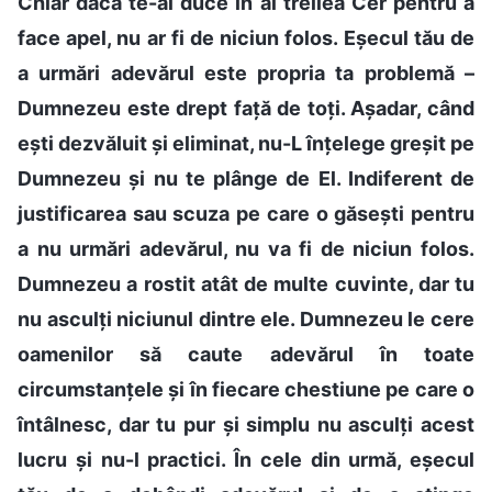
Chiar dacă te-ai duce în al treilea Cer pentru a
face apel, nu ar fi de niciun folos. Eșecul tău de
a urmări adevărul este propria ta problemă –
Dumnezeu este drept față de toți. Așadar, când
ești dezvăluit și eliminat, nu-L înțelege greșit pe
Dumnezeu și nu te plânge de El. Indiferent de
justificarea sau scuza pe care o găsești pentru
a nu urmări adevărul, nu va fi de niciun folos.
Dumnezeu a rostit atât de multe cuvinte, dar tu
nu asculți niciunul dintre ele. Dumnezeu le cere
oamenilor să caute adevărul în toate
circumstanțele și în fiecare chestiune pe care o
întâlnesc, dar tu pur și simplu nu asculți acest
lucru și nu-l practici. În cele din urmă, eșecul