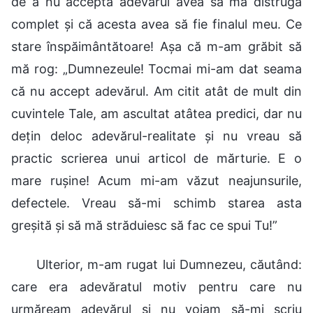
de a nu accepta adevărul avea să mă distrugă
complet și că acesta avea să fie finalul meu. Ce
stare înspăimântătoare! Așa că m-am grăbit să
mă rog: „Dumnezeule! Tocmai mi-am dat seama
că nu accept adevărul. Am citit atât de mult din
cuvintele Tale, am ascultat atâtea predici, dar nu
dețin deloc adevărul-realitate și nu vreau să
practic scrierea unui articol de mărturie. E o
mare rușine! Acum mi-am văzut neajunsurile,
defectele. Vreau să-mi schimb starea asta
greșită și să mă străduiesc să fac ce spui Tu!”
Ulterior, m-am rugat lui Dumnezeu, căutând:
care era adevăratul motiv pentru care nu
urmăream adevărul și nu voiam să-mi scriu