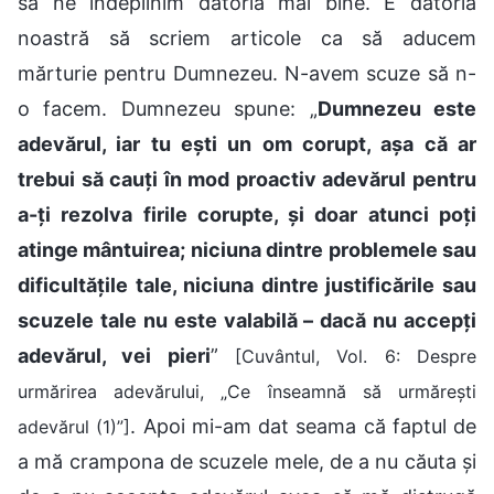
să ne îndeplinim datoria mai bine. E datoria
noastră să scriem articole ca să aducem
mărturie pentru Dumnezeu. N-avem scuze să n-
o facem. Dumnezeu spune: „
Dumnezeu este
adevărul, iar tu ești un om corupt, așa că ar
trebui să cauți în mod proactiv adevărul pentru
a-ți rezolva firile corupte, și doar atunci poți
atinge mântuirea; niciuna dintre problemele sau
dificultățile tale, niciuna dintre justificările sau
scuzele tale nu este valabilă – dacă nu accepți
adevărul, vei pieri
”
[Cuvântul, Vol. 6: Despre
urmărirea adevărului, „Ce înseamnă să urmărești
. Apoi mi-am dat seama că faptul de
adevărul (1)”]
a mă crampona de scuzele mele, de a nu căuta și