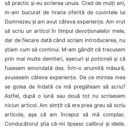
să practic și eu scrierea unuia. Cred de mulți ani,
m-am bucurat de hrana oferită de cuvintele lui
Dumnezeu și am avut câteva experiențe. Am vrut
să scriu un articol în timpul devoționalelor mele,
dar de fiecare dată când scriam introducerea, nu
știam cum să continui. M-am gândit că trecusem
prin mai multe demiteri, eșecuri și poticneli și că
fusesem emondată des. Într-o anumită măsură,
avusesem câteva experiențe. De ce mintea mea
se golea de îndată ce mă pregăteam să scriu?
Astfel, după o lună sau două tot nu scrisesem
niciun articol. Am simțit că era prea greu să scriu
articole, așa că am început să mă complac.
Conducătorul știa că-mi lipsesc calibrul și ideile.