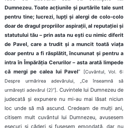
Dumnezeu. Toate acțiunile și purtările tale sunt
pentru tine; lucrezi, lupți și alergi de colo-colo
doar de dragul propriilor aspirații, al reputației și
statutului tău – prin asta nu ești cu nimic diferit
de Pavel, care a trudit și a muncit toată viața
doar pentru a fi răsplătit, încununat și pentru a
intra în Împărăția Cerurilor – asta arată limpede
că mergi pe calea lui Pavel
”
[Cuvântul, Vol. 6:
Despre urmărirea adevărului, „Ce înseamnă să
. Cuvintele lui Dumnezeu de
urmărești adevărul (2)”]
judecată și expunere nu mi-au mai lăsat niciun
loc unde să mă ascund. Credeam de mulți ani,
citisem mult cuvântul lui Dumnezeu, avusesem
eșecuri și căderi și fusesem emondată, dar nu