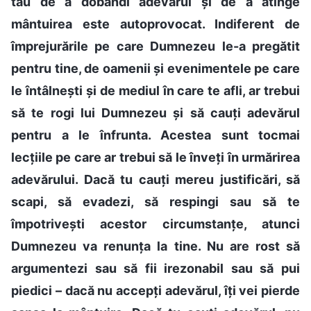
tău de a dobândi adevărul și de a atinge
mântuirea este autoprovocat. Indiferent de
împrejurările pe care Dumnezeu le-a pregătit
pentru tine, de oamenii și evenimentele pe care
le întâlnești și de mediul în care te afli, ar trebui
să te rogi lui Dumnezeu și să cauți adevărul
pentru a le înfrunta. Acestea sunt tocmai
lecțiile pe care ar trebui să le înveți în urmărirea
adevărului. Dacă tu cauți mereu justificări, să
scapi, să evadezi, să respingi sau să te
împotrivești acestor circumstanțe, atunci
Dumnezeu va renunța la tine. Nu are rost să
argumentezi sau să fii irezonabil sau să pui
piedici – dacă nu accepți adevărul, îți vei pierde