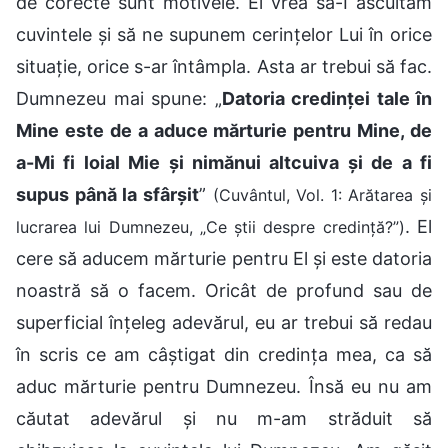
de corecte sunt motivele. El vrea să-I ascultăm
cuvintele și să ne supunem cerințelor Lui în orice
situație, orice s-ar întâmpla. Asta ar trebui să fac.
Dumnezeu mai spune: „
Datoria credinței tale în
Mine este de a aduce mărturie pentru Mine, de
a-Mi fi loial Mie și nimănui altcuiva și de a fi
supus până la sfârșit
”
(Cuvântul, Vol. 1: Arătarea și
. El
lucrarea lui Dumnezeu, „Ce știi despre credință?”)
cere să aducem mărturie pentru El și este datoria
noastră să o facem. Oricât de profund sau de
superficial înțeleg adevărul, eu ar trebui să redau
în scris ce am câștigat din credința mea, ca să
aduc mărturie pentru Dumnezeu. Însă eu nu am
căutat adevărul și nu m-am străduit să