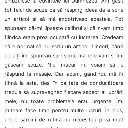
chibzuiesc la cuvintele lui Dumnezeu. Am găsit
tot felul de scuze ca să resping ideea de a scrie
un articol și să mă împotrivesc acesteia. Tot
spuneam că-mi lipsește calibrul și că n-am timp
fiindcă eram prea ocupată cu lucrarea. Credeam
că e normal să nu scriu un articol. Uneori, când
ceilalți îmi spuneau să-l scriu, mă enervam și îmi
găseam scuze. Nici măcar nu voiam să le
răspund la mesaje. Dar acum, gândindu-mă în
tihnă la asta, deși în calitate de conducătoare
trebuia să supraveghez fiecare aspect al lucrării
mele, nu toate problemele erau urgente. Îmi
puteam face timp pentru multe lucruri. În plus,
unele sarcini de rutină nu necesitau prea mult