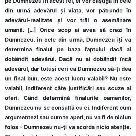
pe Dumnezeu în acest fel, ei vor câștiga în cele
din urmă adevărul și viața, vor pătrunde în
adevărul-realitate și vor trăi o asemănare
umană. […] Orice scop ai avea să crezi în
Dumnezeu, în cele din urmă, Dumnezeu îți va
determina finalul pe baza faptului dacă ai
dobândit adevărul. Dacă nu ai dobândit încă
adevărul, dar totuși ceri ca Dumnezeu să-ți dea
un final bun, este acest lucru valabil? Nu este
valabil, indiferent câte justificări sau scuze ai
oferi. Când determină finalurile oamenilor,
Dumnezeu nu se consultă cu ei. Indiferent cum
argumentezi sau cum te aperi, nu va fi de niciun
folos – Dumnezeu nu-ți va acorda nicio atenție.