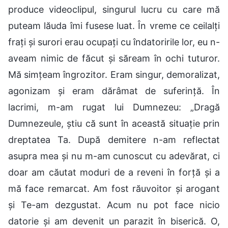
produce videoclipul, singurul lucru cu care mă
puteam lăuda îmi fusese luat. În vreme ce ceilalți
frați și surori erau ocupați cu îndatoririle lor, eu n-
aveam nimic de făcut și săream în ochi tuturor.
Mă simțeam îngrozitor. Eram singur, demoralizat,
agonizam și eram dărâmat de suferință. În
lacrimi, m-am rugat lui Dumnezeu: „Dragă
Dumnezeule, știu că sunt în această situație prin
dreptatea Ta. După demitere n-am reflectat
asupra mea și nu m-am cunoscut cu adevărat, ci
doar am căutat moduri de a reveni în forță și a
mă face remarcat. Am fost răuvoitor și arogant
și Te-am dezgustat. Acum nu pot face nicio
datorie și am devenit un parazit în biserică. O,