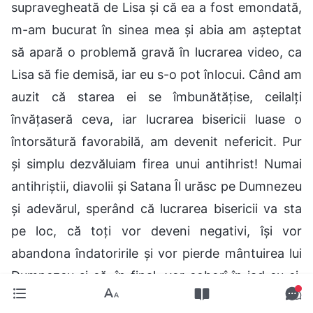
supravegheată de Lisa și că ea a fost emondată,
m-am bucurat în sinea mea și abia am așteptat
să apară o problemă gravă în lucrarea video, ca
Lisa să fie demisă, iar eu s-o pot înlocui. Când am
auzit că starea ei se îmbunătățise, ceilalți
învățaseră ceva, iar lucrarea bisericii luase o
întorsătură favorabilă, am devenit nefericit. Pur
și simplu dezvăluiam firea unui antihrist! Numai
antihriștii, diavolii și Satana Îl urăsc pe Dumnezeu
și adevărul, sperând că lucrarea bisericii va sta
pe loc, că toți vor deveni negativi, își vor
abandona îndatoririle și vor pierde mântuirea lui
Dumnezeu și că, în final, vor coborî în iad cu ei.
Deși eram un membru al bisericii care primise