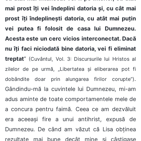
mai prost îți vei îndeplini datoria și, cu cât mai
prost îți îndeplinești datoria, cu atât mai puțin
vei putea fi folosit de casa lui Dumnezeu.
Acesta este un cerc vicios interconectat. Dacă
nu îți faci niciodată bine datoria, vei fi eliminat
treptat
”
(Cuvântul, Vol. 3: Discursurile lui Hristos al
zilelor de pe urmă, „Libertatea și eliberarea pot fi
.
dobândite doar prin alungarea firilor corupte”)
Gândindu-mă la cuvintele lui Dumnezeu, mi-am
adus aminte de toate comportamentele mele de
a concura pentru faimă. Ceea ce am dezvăluit
era aceeași fire a unui antihrist, expusă de
Dumnezeu. De când am văzut că Lisa obținea
rezultate mai bune decât mine și câștigase