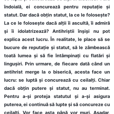
îndoială, ei concurează pentru reputație și
statut. Dar dacă obțin statut, la ce le folosește?
La ce le folosește dacă alții îi ascultă, îi admiră
și îi idolatrizează? Antihriștii înșiși nu pot
explica acest lucru. În realitate, le place să se
bucure de reputație și statut, să le zâmbească
toată lumea și să fie întâmpinați cu flatări și
lingușiri. Prin urmare, de fiecare dată când un
antihrist merge la o biserică, acesta face un
lucru: se luptă și concurează cu ceilalți. Chiar
dacă obțin putere și statut, nu au terminat.
Pentru a-și proteja statutul și a-și asigura
puterea, ei continuă să lupte și să concureze cu
ceilalți. Vor face asta până vor muri. Așadar,