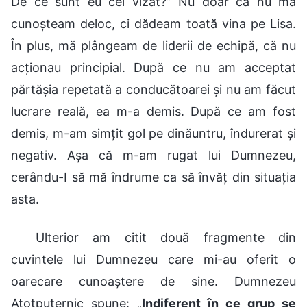
De ce sunt eu cel vizat?” Nu doar că nu mă
cunoșteam deloc, ci dădeam toată vina pe Lisa.
În plus, mă plângeam de liderii de echipă, că nu
acționau principial. După ce nu am acceptat
părtășia repetată a conducătoarei și nu am făcut
lucrare reală, ea m-a demis. După ce am fost
demis, m-am simțit gol pe dinăuntru, îndurerat și
negativ. Așa că m-am rugat lui Dumnezeu,
cerându-I să mă îndrume ca să învăț din situația
asta.
Ulterior am citit două fragmente din
cuvintele lui Dumnezeu care mi-au oferit o
oarecare cunoaștere de sine. Dumnezeu
Atotputernic spune: „
Indiferent în ce grup se