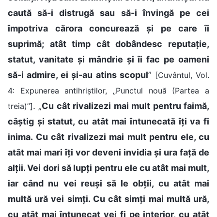
caută să-i distrugă sau să-i învingă pe cei
împotriva cărora concurează și pe care îi
suprimă; atât timp cât dobândesc reputație,
statut, vanitate și mândrie și îi fac pe oameni
să-i admire, ei și-au atins scopul
”
[Cuvântul, Vol.
4: Expunerea antihriștilor, „Punctul nouă (Partea a
. „
Cu cât rivalizezi mai mult pentru faimă,
treia)”]
câștig și statut, cu atât mai întunecată îți va fi
inima. Cu cât rivalizezi mai mult pentru ele, cu
atât mai mari îți vor deveni invidia și ura față de
alții. Vei dori să lupți pentru ele cu atât mai mult,
iar când nu vei reuși să le obții, cu atât mai
multă ură vei simți. Cu cât simți mai multă ură,
cu atât mai întunecat vei fi pe interior, cu atât