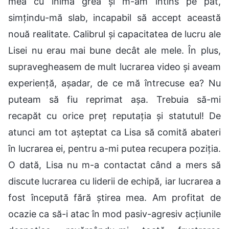
mea cu inima grea și m-am întins pe pat,
simțindu-mă slab, incapabil să accept această
nouă realitate. Calibrul și capacitatea de lucru ale
Lisei nu erau mai bune decât ale mele. În plus,
supravegheasem de mult lucrarea video și aveam
experiență, așadar, de ce mă întrecuse ea? Nu
puteam să fiu reprimat așa. Trebuia să-mi
recapăt cu orice preț reputația și statutul! De
atunci am tot așteptat ca Lisa să comită abateri
în lucrarea ei, pentru a-mi putea recupera poziția.
O dată, Lisa nu m-a contactat când a mers să
discute lucrarea cu liderii de echipă, iar lucrarea a
fost începută fără știrea mea. Am profitat de
ocazie ca să-i atac în mod pasiv-agresiv acțiunile