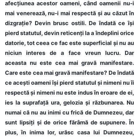
afecțiunea acestor oameni, când oamenii nu-i
mai venerează, nu-i mai respectă și au căzut în
dizgrație? Devin brusc ostili. De îndată ce își
pierd statutul, devin reticenți la a îndeplini orice
datorie, tot ceea ce fac este superficial și nu au
niciun interes de a face vreun lucru. Dar
aceasta nu este cea mai gravă manifestare.
Care este cea mai gravă manifestare? De îndată
ce acești oameni își pierd statutul și nimeni nu îi
respectă și nimeni nu este indus în eroare de ei,
ies la suprafață ura, gelozia și răzbunarea. Nu
numai că nu au inimi cu frică de Dumnezeu, dar
sunt lipsiți și de orice fărâmă de supunere. În
plus, în inima lor, urăsc casa lui Dumnezeu,