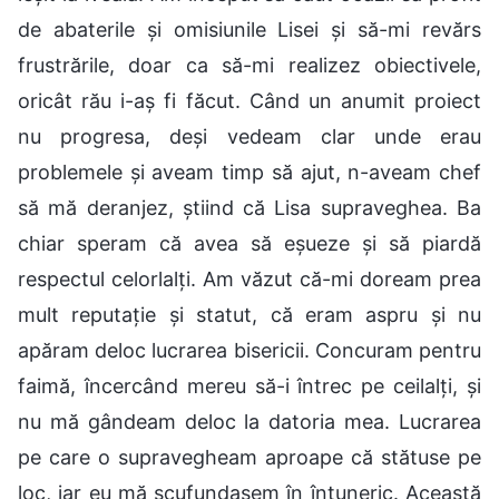
de abaterile și omisiunile Lisei și să-mi revărs
frustrările, doar ca să-mi realizez obiectivele,
oricât rău i-aș fi făcut. Când un anumit proiect
nu progresa, deși vedeam clar unde erau
problemele și aveam timp să ajut, n-aveam chef
să mă deranjez, știind că Lisa supraveghea. Ba
chiar speram că avea să eșueze și să piardă
respectul celorlalți. Am văzut că-mi doream prea
mult reputație și statut, că eram aspru și nu
apăram deloc lucrarea bisericii. Concuram pentru
faimă, încercând mereu să-i întrec pe ceilalți, și
nu mă gândeam deloc la datoria mea. Lucrarea
pe care o supravegheam aproape că stătuse pe
loc, iar eu mă scufundasem în întuneric. Această