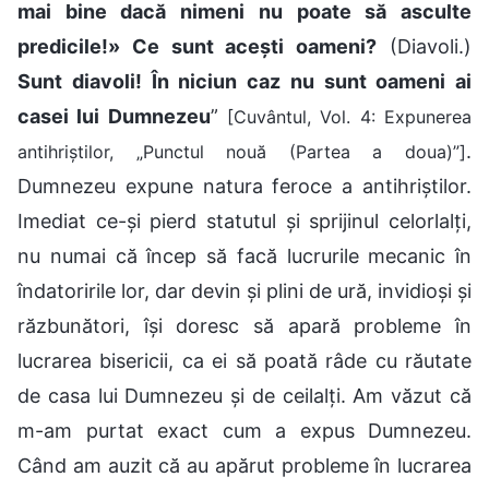
mai bine dacă nimeni nu poate să asculte
predicile!» Ce sunt acești oameni?
(Diavoli.)
Sunt diavoli! În niciun caz nu sunt oameni ai
casei lui Dumnezeu
”
[Cuvântul, Vol. 4: Expunerea
.
antihriștilor, „Punctul nouă (Partea a doua)”]
Dumnezeu expune natura feroce a antihriștilor.
Imediat ce-și pierd statutul și sprijinul celorlalți,
nu numai că încep să facă lucrurile mecanic în
îndatoririle lor, dar devin și plini de ură, invidioși și
răzbunători, își doresc să apară probleme în
lucrarea bisericii, ca ei să poată râde cu răutate
de casa lui Dumnezeu și de ceilalți. Am văzut că
m-am purtat exact cum a expus Dumnezeu.
Când am auzit că au apărut probleme în lucrarea