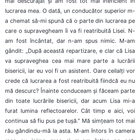
mai descurajat și am fost tot mai ineficient în
lucrarea mea. O dată, un conducător superior m-
a chemat să-mi spună că o parte din lucrarea pe
care o supravegheam îi va fi reatribuită Lisei. N-
am fost încântat, dar n-am spus nimic. M-am
gândit: „După această repartizare, e clar că Lisa
va supraveghea cea mai mare parte a lucrării
bisericii, iar eu voi fi un asistent. Oare ceilalți vor
crede că lucrarea a fost reatribuită fiindcă eu nu
mă descurc? Înainte conduceam și făceam parte
din toate lucrările bisericii, dar acum Lisa mi-a
furat lumina reflectoarelor. Cât timp e aici, voi
continua să fiu pus pe tușă.” Mă simțeam tot mai
rău gândindu-mă la asta. M-am întors în camera