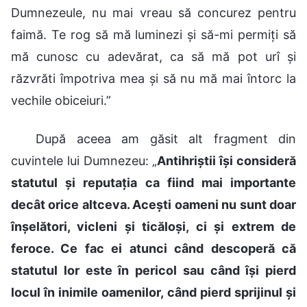
Dumnezeule, nu mai vreau să concurez pentru
faimă. Te rog să mă luminezi și să-mi permiți să
mă cunosc cu adevărat, ca să mă pot urî și
răzvrăti împotriva mea și să nu mă mai întorc la
vechile obiceiuri.”
După aceea am găsit alt fragment din
cuvintele lui Dumnezeu: „
Antihriștii își consideră
statutul și reputația ca fiind mai importante
decât orice altceva. Acești oameni nu sunt doar
înșelători, vicleni și ticăloși, ci și extrem de
feroce. Ce fac ei atunci când descoperă că
statutul lor este în pericol sau când își pierd
locul în inimile oamenilor, când pierd sprijinul și