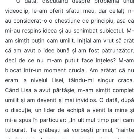
O dată, discutând despre problema unui
videoclip, le-am oferit sfatul meu, dar ceilalți n-
au considerat-o o chestiune de principiu, așa că
mi-au respins ideea și au schimbat subiectul. M-
am simțit puțin cam umilit. Inițial am vrut să arăt
că am avut o idee bună și am fost pătrunzător,
deci de ce nu m-am putut face înțeles? M-am
blocat într-un moment crucial. Am arătat că nu
eram la nivelul Lisei, tăindu-mi singur craca.
Când Lisa a avut părtășie, m-am simțit complet
umilit și am devenit și mai invidios. O dată, după
o discuție, un lider de echipă a venit la mine și
mi-a spus în particular: „În ultimul timp pari cam
tulburat. Te grăbești să vorbești primul, înainte