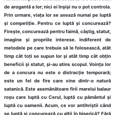
de arogantă a lor; nici ei înșiși nu o pot controla.
Prin urmare, viața lor se axează numai pe luptă
și competiție. Pentru ce luptă și concurează?
Firește, concurează pentru faimă, câștig, statut,
imagine și propriile interese. Indiferent de
metodele pe care trebuie să le folosească, atât
timp cât toți se supun lor și atât timp cât obțin
beneficii și statut, și-au atins scopul. Voința lor
de a concura nu este o distracție temporară;
este un fel de fire care vine dintr-o natură
satanică. Este asemănătoare firii marelui balaur
roșu care luptă cu Cerul, luptă cu pământul și
luptă cu oamenii. Acum, ce vor antihriștii când
se luptă și concurează cu alții în biserică? Fără