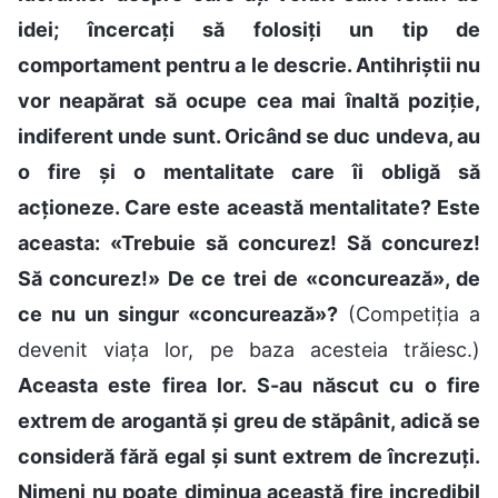
idei; încercați să folosiți un tip de
comportament pentru a le descrie. Antihriștii nu
vor neapărat să ocupe cea mai înaltă poziție,
indiferent unde sunt. Oricând se duc undeva, au
o fire și o mentalitate care îi obligă să
acționeze. Care este această mentalitate? Este
aceasta: «Trebuie să concurez! Să concurez!
Să concurez!» De ce trei de «concurează», de
ce nu un singur «concurează»?
(Competiția a
devenit viața lor, pe baza acesteia trăiesc.)
Aceasta este firea lor. S-au născut cu o fire
extrem de arogantă și greu de stăpânit, adică se
consideră fără egal și sunt extrem de încrezuți.
Nimeni nu poate diminua această fire incredibil