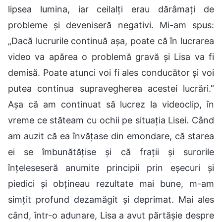
lipsea lumina, iar ceilalți erau dărâmați de
probleme și deveniseră negativi. Mi-am spus:
„Dacă lucrurile continuă așa, poate că în lucrarea
video va apărea o problemă gravă și Lisa va fi
demisă. Poate atunci voi fi ales conducător și voi
putea continua supravegherea acestei lucrări.”
Așa că am continuat să lucrez la videoclip, în
vreme ce stăteam cu ochii pe situația Lisei. Când
am auzit că ea învățase din emondare, că starea
ei se îmbunătățise și că frații și surorile
înțeleseseră anumite principii prin eșecuri și
piedici și obțineau rezultate mai bune, m-am
simțit profund dezamăgit și deprimat. Mai ales
când, într-o adunare, Lisa a avut părtășie despre