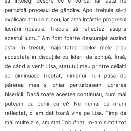
să înțelegi despre ce e vorba, iar asta ne
perturbă procesul de gândire. Apoi trebuie să-ți
explicăm totul din nou, iar asta întârzie progresul
lucrării noastre. Trebuie să reflectezi asupra
acestui lucru.” Am fost foarte descurajat auzind
asta. În trecut, majoritatea ideilor mele erau
acceptate în discuțiile cu liderii de echipă. Însă,
de când a venit Lisa, statutul meu printre ceilalți
se diminuase treptat, nimănui nu-i păsa de
părerea mea și chiar perturbasem lucrarea
bisericii. Dacă toate acestea continuau, cum mai
puteam da ochii cu ei? Nu numai că n-am
reflectat, ci am dat toată vina pe Lisa. Timp de
mai multe zile, am stat îmbufnat, m-am simțit tot