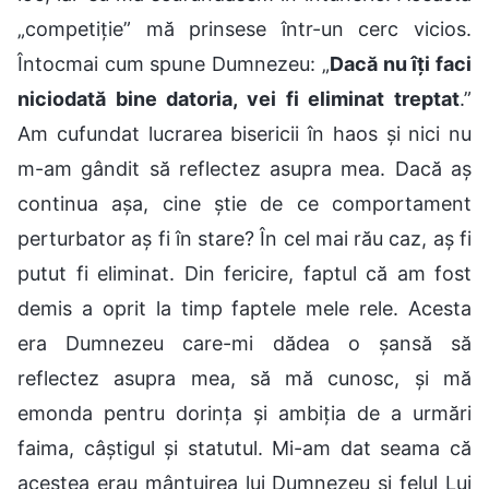
„competiție” mă prinsese într-un cerc vicios.
Întocmai cum spune Dumnezeu: „
Dacă nu îți faci
niciodată bine datoria, vei fi eliminat treptat
.”
Am cufundat lucrarea bisericii în haos și nici nu
m-am gândit să reflectez asupra mea. Dacă aș
continua așa, cine știe de ce comportament
perturbator aș fi în stare? În cel mai rău caz, aș fi
putut fi eliminat. Din fericire, faptul că am fost
demis a oprit la timp faptele mele rele. Acesta
era Dumnezeu care-mi dădea o șansă să
reflectez asupra mea, să mă cunosc, și mă
emonda pentru dorința și ambiția de a urmări
faima, câștigul și statutul. Mi-am dat seama că
acestea erau mântuirea lui Dumnezeu și felul Lui