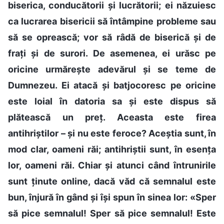
biserica, conducătorii și lucrătorii; ei năzuiesc
ca lucrarea bisericii să întâmpine probleme sau
să se oprească; vor să râdă de biserică și de
frați și de surori. De asemenea, ei urăsc pe
oricine urmărește adevărul și se teme de
Dumnezeu. Ei atacă și batjocoresc pe oricine
este loial în datoria sa și este dispus să
plătească un preț. Aceasta este firea
antihriștilor – și nu este feroce? Aceștia sunt, în
mod clar, oameni răi; antihriștii sunt, în esența
lor, oameni răi. Chiar și atunci când întrunirile
sunt ținute online, dacă văd că semnalul este
bun, înjură în gând și își spun în sinea lor: «Sper
să pice semnalul! Sper să pice semnalul! Este