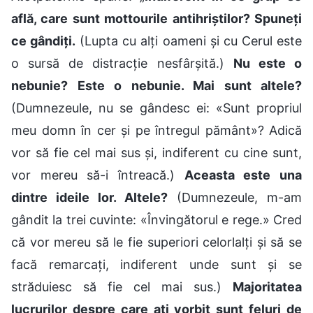
află, care sunt mottourile antihriștilor? Spuneți
ce gândiți.
(Lupta cu alți oameni și cu Cerul este
o sursă de distracție nesfârșită.)
Nu este o
nebunie? Este o nebunie. Mai sunt altele?
(Dumnezeule, nu se gândesc ei: «Sunt propriul
meu domn în cer și pe întregul pământ»? Adică
vor să fie cel mai sus și, indiferent cu cine sunt,
vor mereu să-i întreacă.)
Aceasta este una
dintre ideile lor. Altele?
(Dumnezeule, m-am
gândit la trei cuvinte: «Învingătorul e rege.» Cred
că vor mereu să le fie superiori celorlalți și să se
facă remarcați, indiferent unde sunt și se
străduiesc să fie cel mai sus.)
Majoritatea
lucrurilor despre care ați vorbit sunt feluri de