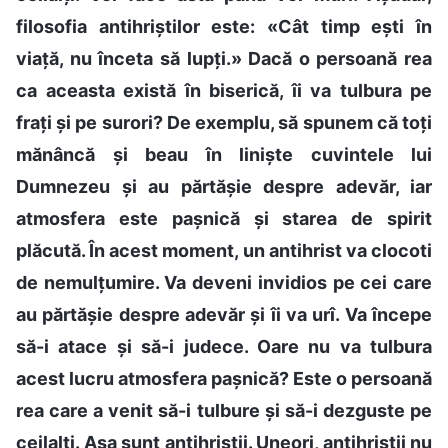
filosofia antihriștilor este: «Cât timp ești în
viață, nu înceta să lupți.» Dacă o persoană rea
ca aceasta există în biserică, îi va tulbura pe
frați și pe surori? De exemplu, să spunem că toți
mănâncă și beau în liniște cuvintele lui
Dumnezeu și au părtășie despre adevăr, iar
atmosfera este pașnică și starea de spirit
plăcută. În acest moment, un antihrist va clocoti
de nemulțumire. Va deveni invidios pe cei care
au părtășie despre adevăr și îi va urî. Va începe
să-i atace și să-i judece. Oare nu va tulbura
acest lucru atmosfera pașnică? Este o persoană
rea care a venit să-i tulbure și să-i dezguste pe
ceilalți. Așa sunt antihriștii. Uneori, antihriștii nu