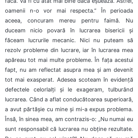
facă. Va fi cu atât mai bine dacă eșuează. Astfel,
oamenii n-o vor mai respecta.” În perioada
aceea, concuram mereu pentru faimă. Nu
duceam nicio povară în lucrarea bisericii și
făceam lucrurile mecanic. Nici nu puteam să
rezolv probleme din lucrare, iar în lucrarea mea
apăreau tot mai multe probleme. În fața acestui
fapt, nu am reflectat asupra mea și am devenit
tot mai exasperat. Adesea scoteam în evidență
defectele celorlalți și le exageram, tulburând
lucrarea. Când a aflat conducătoarea superioară,
a avut părtășie cu mine și mi-a expus problema.
Însă, în sinea mea, am contrazis-o: „Nu numai eu
sunt responsabil că lucrarea nu obține rezultate.