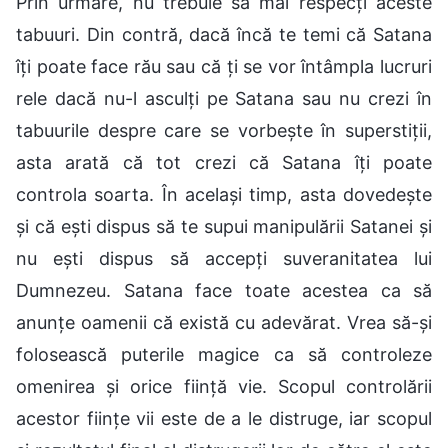
Prin urmare, nu trebuie să mai respecți aceste
tabuuri. Din contră, dacă încă te temi că Satana
îți poate face rău sau că ți se vor întâmpla lucruri
rele dacă nu-l asculți pe Satana sau nu crezi în
tabuurile despre care se vorbește în superstiții,
asta arată că tot crezi că Satana îți poate
controla soarta. În același timp, asta dovedește
și că ești dispus să te supui manipulării Satanei și
nu ești dispus să accepți suveranitatea lui
Dumnezeu. Satana face toate acestea ca să
anunțe oamenii că există cu adevărat. Vrea să-și
folosească puterile magice ca să controleze
omenirea și orice ființă vie. Scopul controlării
acestor ființe vii este de a le distruge, iar scopul