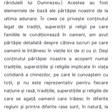
rânduielii lui Dumnezeu.) Acestea au fost
elementele de bază ale părtășiei noastre de la
ultima adunare. În ceea ce privește conținutul
legat de tradiții, superstiții și religii pe care
familiile le condiționează în oameni, am avut
părtășie detaliată despre câteva lucruri pe care
oamenii le întâlnesc în viețile lor de zi cu zi. Deși
conținutul părtășiei noastre a acoperit numai
tradițiile, superstițiile și religiile implicate în viața
cotidiană a chinezilor, pe care le cunoaștem cu
toții, și nu este reprezentativ pentru fiecare
națiune și rasă, tradițiile, superstițiile și religiile de
care se agață oamenii care trăiesc în diferite
regiuni și printre diferite rase sunt, în natură, la