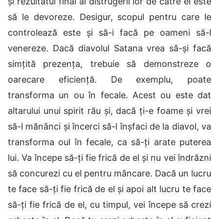
și rezultatul final al distrugerii lor de către el este
să le devoreze. Desigur, scopul pentru care le
controlează este și să-i facă pe oameni să-l
venereze. Dacă diavolul Satana vrea să-și facă
simțită prezența, trebuie să demonstreze o
oarecare eficiență. De exemplu, poate
transforma un ou în fecale. Acest ou este dat
altarului unui spirit rău și, dacă ți-e foame și vrei
să-l mănânci și încerci să-l înșfaci de la diavol, va
transforma oul în fecale, ca să-ți arate puterea
lui. Va începe să-ți fie frică de el și nu vei îndrăzni
să concurezi cu el pentru mâncare. Dacă un lucru
te face să-ți fie frică de el și apoi alt lucru te face
să-ți fie frică de el, cu timpul, vei începe să crezi