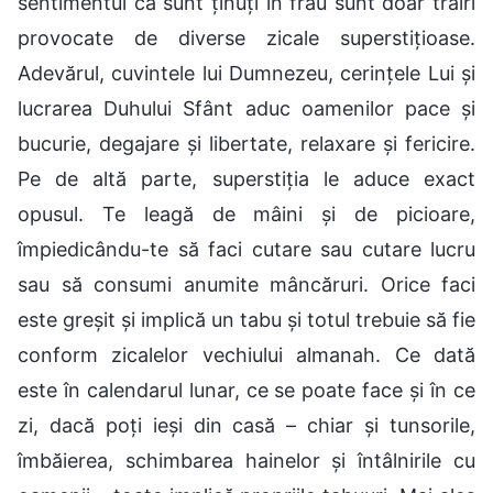
sentimentul că sunt ținuți în frâu sunt doar trăiri
provocate de diverse zicale superstițioase.
Adevărul, cuvintele lui Dumnezeu, cerințele Lui și
lucrarea Duhului Sfânt aduc oamenilor pace și
bucurie, degajare și libertate, relaxare și fericire.
Pe de altă parte, superstiția le aduce exact
opusul. Te leagă de mâini și de picioare,
împiedicându-te să faci cutare sau cutare lucru
sau să consumi anumite mâncăruri. Orice faci
este greșit și implică un tabu și totul trebuie să fie
conform zicalelor vechiului almanah. Ce dată
este în calendarul lunar, ce se poate face și în ce
zi, dacă poți ieși din casă – chiar și tunsorile,
îmbăierea, schimbarea hainelor și întâlnirile cu