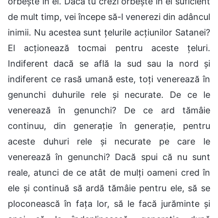
orbește în el. Dacă tu crezi orbește în el suficient
de mult timp, vei începe să-l venerezi din adâncul
inimii. Nu acestea sunt țelurile acțiunilor Satanei?
El acționează tocmai pentru aceste țeluri.
Indiferent dacă se află la sud sau la nord și
indiferent ce rasă umană este, toți venerează în
genunchi duhurile rele și necurate. De ce le
venerează în genunchi? De ce ard tămâie
continuu, din generație în generație, pentru
aceste duhuri rele și necurate pe care le
venerează în genunchi? Dacă spui că nu sunt
reale, atunci de ce atât de mulți oameni cred în
ele și continuă să ardă tămâie pentru ele, să se
ploconească în fața lor, să le facă jurăminte și