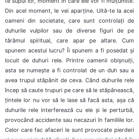
te supui lor, moment în care ele vor fi mulțumite.
Din acel moment, le vei aparține. Uită-te la acei
oameni din societate, care sunt controlați de
duhurile vulpilor sau de diverse figuri de pe
tărâmul spiritual, care apar pe altare. Cum
spunem acestui lucru? Îi spunem a fi posedat și
locuit de duhuri rele. Printre oamenii obișnuiți,
asta se numește a fi controlat de un duh sau a
avea trupul stăpânit de ceva. Când duhurile rele
încep să caute trupuri pe care să le stăpânească,
țintele lor nu vor să le lase să facă asta, așa că
duhurile rele interferează cu ele și le perturbă,
provocând accidente sau necazuri în familiile lor.
Celor care fac afaceri le sunt provocate pierderi