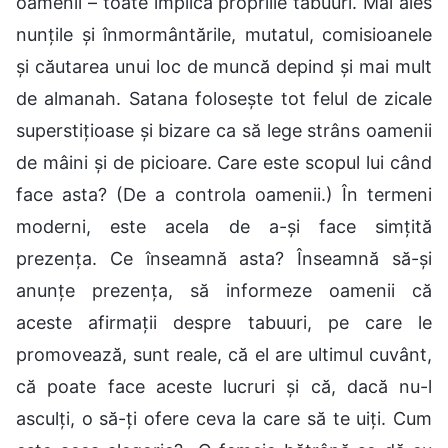
oamenii – toate implică propriile tabuuri. Mai ales
nunțile și înmormântările, mutatul, comisioanele
și căutarea unui loc de muncă depind și mai mult
de almanah. Satana folosește tot felul de zicale
superstițioase și bizare ca să lege strâns oamenii
de mâini și de picioare. Care este scopul lui când
face asta? (De a controla oamenii.) În termeni
moderni, este acela de a-și face simțită
prezența. Ce înseamnă asta? Înseamnă să-și
anunțe prezența, să informeze oamenii că
aceste afirmații despre tabuuri, pe care le
promovează, sunt reale, că el are ultimul cuvânt,
că poate face aceste lucruri și că, dacă nu-l
asculți, o să-ți ofere ceva la care să te uiți. Cum