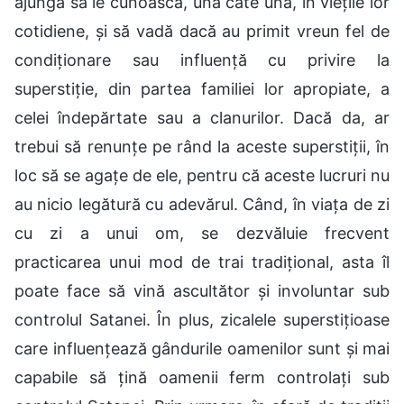
ajungă să le cunoască, una câte una, în viețile lor
cotidiene, și să vadă dacă au primit vreun fel de
condiționare sau influență cu privire la
superstiție, din partea familiei lor apropiate, a
celei îndepărtate sau a clanurilor. Dacă da, ar
trebui să renunțe pe rând la aceste superstiții, în
loc să se agațe de ele, pentru că aceste lucruri nu
au nicio legătură cu adevărul. Când, în viața de zi
cu zi a unui om, se dezvăluie frecvent
practicarea unui mod de trai tradițional, asta îl
poate face să vină ascultător și involuntar sub
controlul Satanei. În plus, zicalele superstițioase
care influențează gândurile oamenilor sunt și mai
capabile să țină oamenii ferm controlați sub