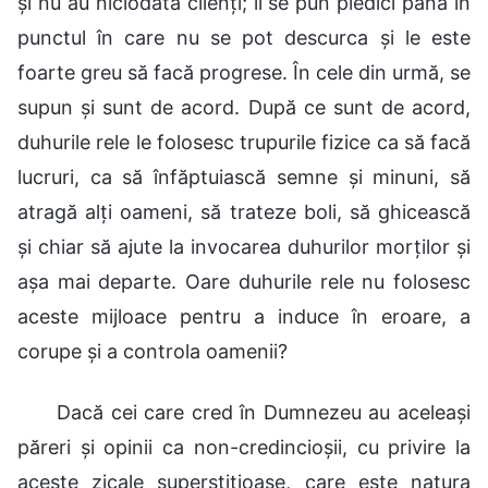
și nu au niciodată clienți; li se pun piedici până în
punctul în care nu se pot descurca și le este
foarte greu să facă progrese. În cele din urmă, se
supun și sunt de acord. După ce sunt de acord,
duhurile rele le folosesc trupurile fizice ca să facă
lucruri, ca să înfăptuiască semne și minuni, să
atragă alți oameni, să trateze boli, să ghicească
și chiar să ajute la invocarea duhurilor morților și
așa mai departe. Oare duhurile rele nu folosesc
aceste mijloace pentru a induce în eroare, a
corupe și a controla oamenii?
Dacă cei care cred în Dumnezeu au aceleași
păreri și opinii ca non-credincioșii, cu privire la
aceste zicale superstițioase, care este natura