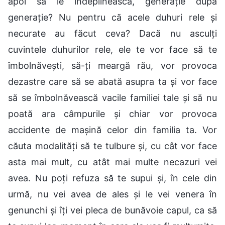
apoi să le îndeplinească, generație după
generație? Nu pentru că acele duhuri rele și
necurate au făcut ceva? Dacă nu asculți
cuvintele duhurilor rele, ele te vor face să te
îmbolnăvești, să-ți meargă rău, vor provoca
dezastre care să se abată asupra ta și vor face
să se îmbolnăvească vacile familiei tale și să nu
poată ara câmpurile și chiar vor provoca
accidente de mașină celor din familia ta. Vor
căuta modalități să te tulbure și, cu cât vor face
asta mai mult, cu atât mai multe necazuri vei
avea. Nu poți refuza să te supui și, în cele din
urmă, nu vei avea de ales și le vei venera în
genunchi și îți vei pleca de bunăvoie capul, ca să