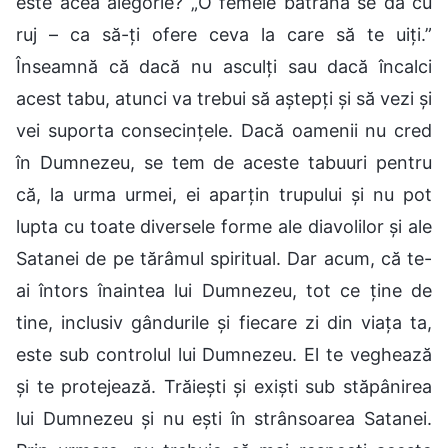
este acea alegorie? „O femeie bătrână se dă cu
ruj – ca să-ți ofere ceva la care să te uiți.”
Înseamnă că dacă nu asculți sau dacă încalci
acest tabu, atunci va trebui să aștepți și să vezi și
vei suporta consecințele. Dacă oamenii nu cred
în Dumnezeu, se tem de aceste tabuuri pentru
că, la urma urmei, ei aparțin trupului și nu pot
lupta cu toate diversele forme ale diavolilor și ale
Satanei de pe tărâmul spiritual. Dar acum, că te-
ai întors înaintea lui Dumnezeu, tot ce ține de
tine, inclusiv gândurile și fiecare zi din viața ta,
este sub controlul lui Dumnezeu. El te veghează
și te protejează. Trăiești și exiști sub stăpânirea
lui Dumnezeu și nu ești în strânsoarea Satanei.