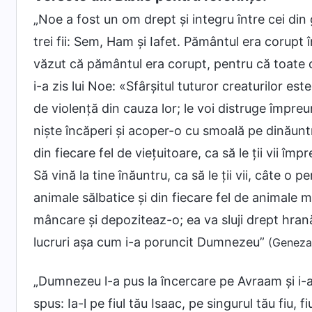
„Noe a fost un om drept și integru între cei di
trei fii: Sem, Ham și Iafet. Pământul era corupt
văzut că pământul era corupt, pentru că toate c
i-a zis lui Noe: «Sfârșitul tuturor creaturilor e
de violență din cauza lor; le voi distruge împre
niște încăperi și acoper-o cu smoală pe dinăunt
din fiecare fel de viețuitoare, ca să le ții vii î
Să vină la tine înăuntru, ca să le ții vii, câte o p
animale sălbatice și din fiecare fel de animale m
mâncare și depoziteaz-o; ea va sluji drept hran
lucruri așa cum i-a poruncit Dumnezeu”
(Geneza
„Dumnezeu l-a pus la încercare pe Avraam și i-
spus: Ia-l pe fiul tău Isaac, pe singurul tău fiu, fi