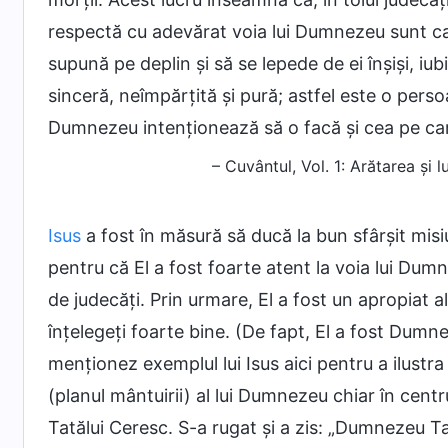
respectă cu adevărat voia lui Dumnezeu sunt capa
supună pe deplin și să se lepede de ei înșiși, i
sinceră, neîmpărțită și pură; astfel este o pers
Dumnezeu intenționează să o facă și cea pe care
– Cuvântul, Vol. 1: Arătarea și
Isus
a fost în măsură să ducă la bun sfârșit mis
pentru că El a fost foarte atent la voia lui Dum
de judecăți. Prin urmare, El a fost un apropiat 
înțelegeți foarte bine. (De fapt, El a fost Dumn
menționez exemplul lui Isus aici pentru a ilustr
(planul mântuirii) al lui Dumnezeu chiar în centr
Tatălui Ceresc. S-a rugat și a zis: „Dumnezeu T