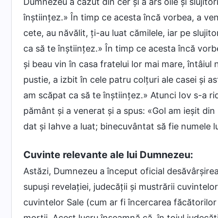
Dumnezeu a căzut din cer și a ars oile și slujitor
înștiințez.» În timp ce acesta încă vorbea, a venit
cete, au năvălit, ți-au luat cămilele, iar pe sluji
ca să te înștiințez.» În timp ce acesta încă vorbea,
și beau vin în casa fratelui lor mai mare, întâiu
pustie, a izbit în cele patru colțuri ale casei și 
am scăpat ca să te înștiințez.» Atunci Iov s-a rid
pământ și a venerat și a spus: «Gol am ieșit di
dat și Iahve a luat; binecuvântat să fie numele
Cuvinte relevante ale lui Dumnezeu:
Astăzi, Dumnezeu a început oficial desăvârșirea 
supuși revelației, judecății și mustrării cuvintel
cuvintelor Sale (cum ar fi încercarea făcătorilor 
morții. Acest lucru înseamnă că, în toiul judecăți