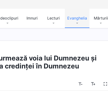
ideoclipuri
Imnuri
Lecturi
Evanghelia
Mărturii
urmează voia lui Dumnezeu și
a credinței în Dumnezeu