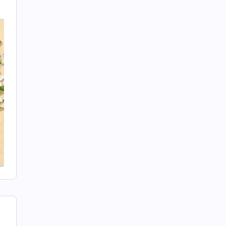
ă
ă
i”