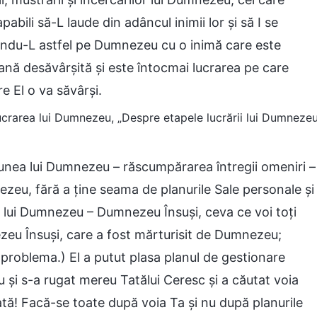
bili să-L laude din adâncul inimii lor și să I se
ubindu-L astfel pe Dumnezeu cu o inimă care este
oană desăvârșită și este întocmai lucrarea pe care
 El o va săvârși.
 lucrarea lui Dumnezeu, „Despre etapele lucrării lui Dumneze
iunea lui Dumnezeu – răscumpărarea întregii omeniri –
nezeu, fără a ține seama de planurile Sale personale și
al lui Dumnezeu – Dumnezeu Însuși, ceva ce voi toți
ezeu Însuși, care a fost mărturisit de Dumnezeu;
a problema.) El a putut plasa planul de gestionare
u și s-a rugat mereu Tatălui Ceresc și a căutat voia
ată! Facă-se toate după voia Ta și nu după planurile