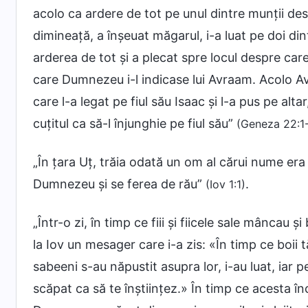
acolo ca ardere de tot pe unul dintre munții des
dimineață, a înșeuat măgarul, i-a luat pe doi dintr
arderea de tot și a plecat spre locul despre ca
care Dumnezeu i-l indicase lui Avraam. Acolo Avr
care l-a legat pe fiul său Isaac și l-a pus pe alt
cuțitul ca să-l înjunghie pe fiul său”
(Geneza 22:1
„În țara Uț, trăia odată un om al cărui nume era
Dumnezeu și se ferea de rău”
.
(Iov 1:1)
„Într-o zi, în timp ce fiii și fiicele sale mâncau ș
la Iov un mesager care i-a zis: «În timp ce boii t
sabeeni s-au năpustit asupra lor, i-au luat, iar pe
scăpat ca să te înștiințez.» În timp ce acesta încă