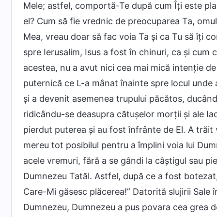
Mele; astfel, comportă-Te după cum Îți este pla
el? Cum să fie vrednic de preocuparea Ta, omul,
Mea, vreau doar să fac voia Ta și ca Tu să îți c
spre Ierusalim, Isus a fost în chinuri, ca și cum c
acestea, nu a avut nici cea mai mică intenție de
puternică ce L-a mânat înainte spre locul unde av
și a devenit asemenea trupului păcătos, ducând 
ridicându-se deasupra cătușelor morții și ale Iad
pierdut puterea și au fost înfrânte de El. A trăit
mereu tot posibilul pentru a împlini voia lui D
acele vremuri, fără a se gândi la câștigul sau pi
Dumnezeu Tatăl. Astfel, după ce a fost botezat
Care-Mi găsesc plăcerea!” Datorită slujirii Sale 
Dumnezeu, Dumnezeu a pus povara cea grea de 