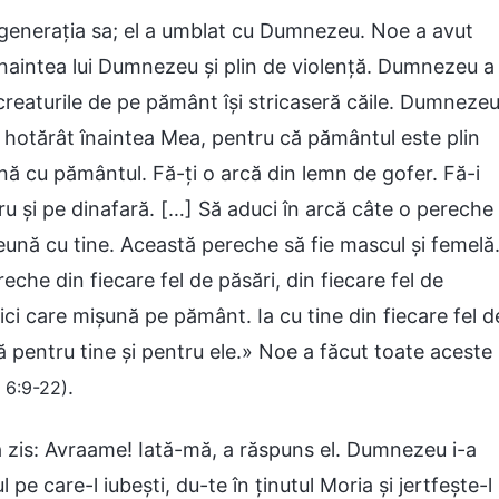
n generația sa; el a umblat cu Dumnezeu. Noe a avut
 înaintea lui Dumnezeu și plin de violență. Dumnezeu a
reaturile de pe pământ își stricaseră căile. Dumneze
ste hotărât înaintea Mea, pentru că pământul este plin
ună cu pământul. Fă-ți o arcă din lemn de gofer. Fă-i
ru și pe dinafară. […] Să aduci în arcă câte o pereche
mpreună cu tine. Această pereche să fie mascul și femelă
ereche din fiecare fel de păsări, din fiecare fel de
ici care mișună pe pământ. Ia cu tine din fiecare fel d
ă pentru tine și pentru ele.» Noe a făcut toate aceste
.
 6:9-22)
a zis: Avraame! Iată-mă, a răspuns el. Dumnezeu i-a
ul pe care-l iubești, du-te în ținutul Moria și jertfește-l