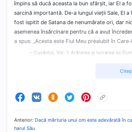
împins să ducă aceasta la bun sfârșit, iar El a fo
sarcină importantă. De-a lungul vieții Sale, El 
fost ispitit de Satana de nenumărate ori, dar n
asemenea însărcinare pentru că a avut încredere 
a spus: „Acesta este Fiul Meu preaiubit în Care
– Cuvântul, Vol. 1: Arătarea și lucrarea lui 
Citeș
Aceia care Îi slujesc lui Dumnezeu ar trebui să fie
capabili de o loialitate fără de margini față de
oamenilor sau în fața lor, ești capabil să dobâ
ești capabil să stai drept în fața lui Dumnezeu și
întotdeauna pe propriul tău drum și te vei îngri
apropiat al lui Dumnezeu. Dacă apropiații lui D
Anterior:
Dacă mărturia unui om este adevărată în c
harul Său
este pentru că lor le-a fost dată marea însărcin