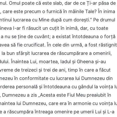
nul. Omul poate că este slab, dar de ce Ți-ar păsa de
 care este precum o furnică în mâinile Tale? În inima
ontinui lucrarea cu Mine după cum dorești.” Pe drumul
ineva I-ar fi răsucit un cuțit în inimă, dar, cu toate
 a nu se ține de cuvânt; a existat întotdeauna o forță
ea să fie crucificat. În cele din urmă, a fost răstignit
la bun sfârșit lucrarea de răscumpărare a omenirii,
ului. Înaintea Lui, moartea, Iadul și Gheena și-au
 vreme de treizeci și trei de ani, timp în care a făcut
umnezeu în conformitate cu lucrarea lui Dumnezeu din
erderea personală și întotdeauna cu gândul la voința lu
, Dumnezeu a zis „Acesta este Fiul Meu preaiubit în
înaintea lui Dumnezeu, care era în armonie cu voința lu
a răscumpăra întreaga omenire pe umerii Lui și L-a