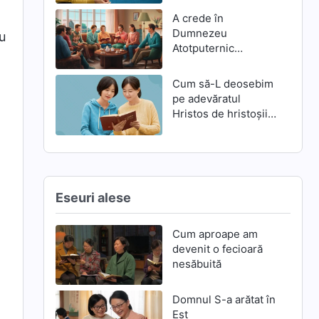
A crede în
Dumnezeu
ru
Atotputernic
înseamnă a-L trăda
pe Domnul Isus?
Cum să-L deosebim
pe adevăratul
Hristos de hristoșii
falși
Eseuri alese
Cum aproape am
devenit o fecioară
nesăbuită
Domnul S-a arătat în
Est