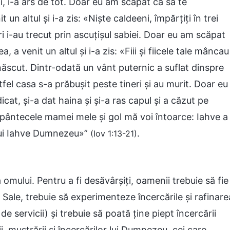
ii, i-a ars de tot. Doar eu am scăpat ca să te
 un altul și i-a zis: «Niște caldeeni, împărțiți în trei
tori i-au trecut prin ascuțișul sabiei. Doar eu am scăpat
 a venit un altul și i-a zis: «Fiii și fiicele tale mâncau
l născut. Dintr-odată un vânt puternic a suflat dinspre
astfel casa s-a prăbușit peste tineri și au murit. Doar eu
icat, și-a dat haina și și-a ras capul și a căzut pe
n pântecele mamei mele și gol mă voi întoarce: Iahve a
 lui Iahve Dumnezeu»”
.
(Iov 1:13-21)
omului. Pentru a fi desăvârșiți, oamenii trebuie să fie
or Sale, trebuie să experimenteze încercările și rafinare
de servicii) și trebuie să poată ține piept încercării
i, mustrării și încercărilor lui Dumnezeu, cei care