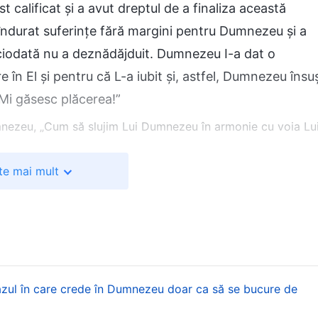
st calificat și a avut dreptul de a finaliza această
a îndurat suferințe fără margini pentru Dumnezeu și a
iciodată nu a deznădăjduit. Dumnezeu I-a dat o
în El și pentru că L-a iubit și, astfel, Dumnezeu însuș
-Mi găsesc plăcerea!”
Dumnezeu, „Cum să slujim Lui Dumnezeu în armonie cu voia Lu
te mai mult
 apropiații lui Dumnezeu, să fie plăcuți Lui și să fie
 Dumnezeu. Indiferent dacă acționezi în spatele
ndești bucuria de la Dumnezeu înaintea lui Dumnezeu,
, indiferent de cum te tratează ceilalți, vei merge
ji cu atenție de povara Lui. Numai acesta este un
umnezeu sunt în măsură să-L slujească în mod direct,
azul în care crede în Dumnezeu doar ca să se bucure de
are și povară a lui Dumnezeu, pot să ia inima și povar