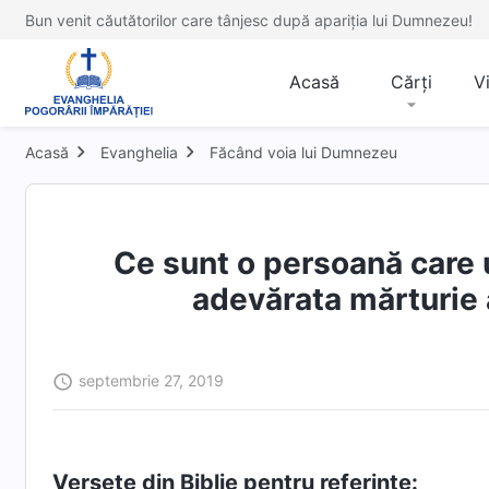
Bun venit căutătorilor care tânjesc după apariția lui Dumnezeu!
Acasă
Cărți
V
Acasă
Evanghelia
Făcând voia lui Dumnezeu
Ce sunt o persoană care 
adevărata mărturie 
septembrie 27, 2019
Versete din Biblie pentru referințe: