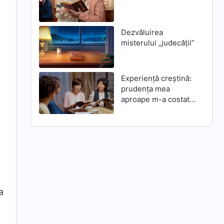
Dezvăluirea
misterului „judecății”
Experiență creștină:
prudența mea
aproape m-a costat
mântuirea lui
Dumnezeu din zilele
de pe urmă
a