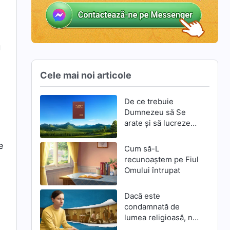
u
Cele mai noi articole
De ce trebuie
Dumnezeu să Se
.
arate și să lucreze
din nou prin
întrupare în zilele de
e
Cum să-L
pe urmă
recunoaștem pe Fiul
Omului întrupat
Dacă este
condamnată de
lumea religioasă, nu
este adevărata cale?