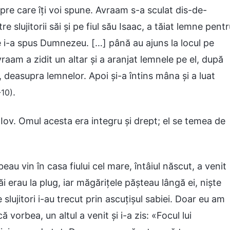
pre care îți voi spune. Avraam s-a sculat dis-de-
e slujitorii săi și pe fiul său Isaac, a tăiat lemne pent
re i-a spus Dumnezeu. […] până au ajuns la locul pe
aam a zidit un altar și a aranjat lemnele pe el, după
ar, deasupra lemnelor. Apoi și-a întins mâna și a luat
.
-10)
 Iov. Omul acesta era integru și drept; el se temea de
i beau vin în casa fiului cel mare, întâiul născut, a venit
ăi erau la plug, iar măgărițele pășteau lângă ei, niște
 slujitori i-au trecut prin ascuțișul sabiei. Doar eu am
 vorbea, un altul a venit și i-a zis: «Focul lui