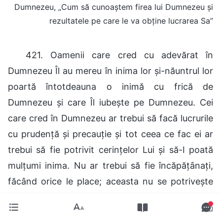
Dumnezeu, „Cum să cunoaștem firea lui Dumnezeu și
rezultatele pe care le va obține lucrarea Sa”
421. Oamenii care cred cu adevărat în
Dumnezeu Îl au mereu în inima lor și-năuntrul lor
poartă întotdeauna o inimă cu frică de
Dumnezeu și care Îl iubește pe Dumnezeu. Cei
care cred în Dumnezeu ar trebui să facă lucrurile
cu prudență și precauție și tot ceea ce fac ei ar
trebui să fie potrivit cerințelor Lui și să-I poată
mulțumi inima. Nu ar trebui să fie încăpățânați,
făcând orice le place; aceasta nu se potrivește
unui caracter evlavios. Oamenii nu trebuie să
alerge înnebuniți, fluturând steagul lui Dumnezeu