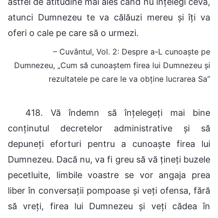
astfel de atitudine mai ales când nu înțelegi ceva,
atunci Dumnezeu te va călăuzi mereu și îți va
oferi o cale pe care să o urmezi.
– Cuvântul, Vol. 2: Despre a-L cunoaște pe
Dumnezeu, „Cum să cunoaștem firea lui Dumnezeu și
rezultatele pe care le va obține lucrarea Sa”
418. Vă îndemn să înțelegeți mai bine
conținutul decretelor administrative și să
depuneți eforturi pentru a cunoaște firea lui
Dumnezeu. Dacă nu, va fi greu să vă țineți buzele
pecetluite, limbile voastre se vor angaja prea
liber în conversații pompoase și veți ofensa, fără
să vreți, firea lui Dumnezeu și veți cădea în