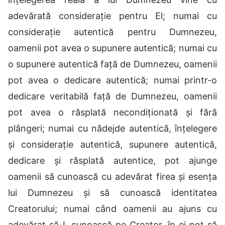
adevărată considerație pentru El; numai cu
considerație autentică pentru Dumnezeu,
oamenii pot avea o supunere autentică; numai cu
o supunere autentică față de Dumnezeu, oamenii
pot avea o dedicare autentică; numai printr-o
dedicare veritabilă față de Dumnezeu, oamenii
pot avea o răsplată necondiționată și fără
plângeri; numai cu nădejde autentică, înțelegere
și considerație autentică, supunere autentică,
dedicare și răsplată autentice, pot ajunge
oamenii să cunoască cu adevărat firea și esența
lui Dumnezeu și să cunoască identitatea
Creatorului; numai când oamenii au ajuns cu
adevărat să-L cunoască pe Creator, în ei pot să