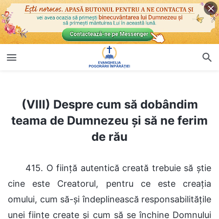
(VIII) Despre cum să dobândim teama de Dumnezeu și să ne ferim de rău
(VIII) Despre cum să dobândim
teama de Dumnezeu și să ne ferim
de rău
415. O ființă autentică creată trebuie să știe
cine este Creatorul, pentru ce este creația
omului, cum să-și îndeplinească responsabilitățile
unei ființe create și cum să se închine Domnului