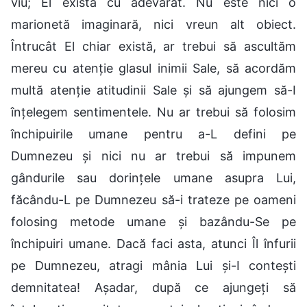
viu; El există cu adevărat. Nu este nici o
marionetă imaginară, nici vreun alt obiect.
Întrucât El chiar există, ar trebui să ascultăm
mereu cu atenție glasul inimii Sale, să acordăm
multă atenție atitudinii Sale și să ajungem să-I
înțelegem sentimentele. Nu ar trebui să folosim
închipuirile umane pentru a-L defini pe
Dumnezeu și nici nu ar trebui să impunem
gândurile sau dorințele umane asupra Lui,
făcându-L pe Dumnezeu să-i trateze pe oameni
folosing metode umane și bazându-Se pe
închipuiri umane. Dacă faci asta, atunci Îl înfurii
pe Dumnezeu, atragi mânia Lui și-I contești
demnitatea! Așadar, după ce ajungeți să