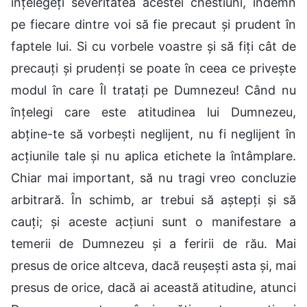
înțelegeți severitatea acestei chestiuni, îndemn
pe fiecare dintre voi să fie precaut și prudent în
faptele lui. Si cu vorbele voastre și să fiți cât de
precauți și prudenți se poate în ceea ce privește
modul în care Îl tratați pe Dumnezeu! Când nu
înțelegi care este atitudinea lui Dumnezeu,
abține-te să vorbești neglijent, nu fi neglijent în
acțiunile tale și nu aplica etichete la întâmplare.
Chiar mai important, să nu tragi vreo concluzie
arbitrară. În schimb, ar trebui să aștepți și să
cauți; și aceste acțiuni sunt o manifestare a
temerii de Dumnezeu și a feririi de rău. Mai
presus de orice altceva, dacă reușești asta și, mai
presus de orice, dacă ai această atitudine, atunci