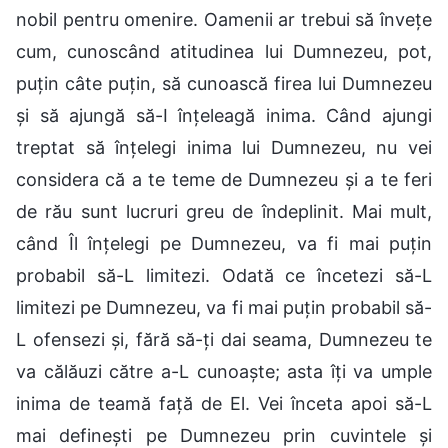
nobil pentru omenire. Oamenii ar trebui să învețe
cum, cunoscând atitudinea lui Dumnezeu, pot,
puțin câte puțin, să cunoască firea lui Dumnezeu
și să ajungă să-I înțeleagă inima. Când ajungi
treptat să înțelegi inima lui Dumnezeu, nu vei
considera că a te teme de Dumnezeu și a te feri
de rău sunt lucruri greu de îndeplinit. Mai mult,
când Îl înțelegi pe Dumnezeu, va fi mai puțin
probabil să-L limitezi. Odată ce încetezi să-L
limitezi pe Dumnezeu, va fi mai puțin probabil să-
L ofensezi și, fără să-ți dai seama, Dumnezeu te
va călăuzi către a-L cunoaște; asta îți va umple
inima de teamă față de El. Vei înceta apoi să-L
mai definești pe Dumnezeu prin cuvintele și