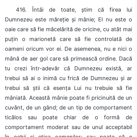
416. Întâi de toate, știm că firea lui
Dumnezeu este măreție și mânie; El nu este o
oaie care să fie măcelărită de oricine, cu atât mai
puțin o marionetă care să fie controlată de
oameni oricum vor ei. De asemenea, nu e nici o
mână de aer gol care să primească ordine. Dacă
tu crezi într-adevăr că Dumnezeu există, ar
trebui să ai o inimă cu frică de Dumnezeu și ar
trebui să știi că esența Lui nu trebuie să fie
mâniată. Această mânie poate fi pricinuită de un
cuvânt, de un gând; de un tip de comportament
ticălos sau poate chiar de o formă de
comportament moderat sau de unul acceptabil
în ochii și etica oamenilor; sau poate că e