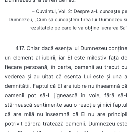
– Cuvântul, Vol. 2: Despre a-L cunoaște pe
Dumnezeu, „Cum să cunoaștem firea lui Dumnezeu și
rezultatele pe care le va obține lucrarea Sa”
417. Chiar dacă esența lui Dumnezeu conține
un element al iubirii, iar El este milostiv față de
fiecare persoană, în parte, oamenii au trecut cu
vederea și au uitat că esența Lui este și una a
demnității. Faptul că El are iubire nu înseamnă că
oamenii pot să-L jignească în voie, fără să-I
stârnească sentimente sau o reacție și nici faptul
că are milă nu înseamnă că El nu are principii
potrivit cărora tratează oamenii. Dumnezeu este