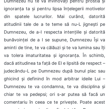
Dumnezeu nu te va învinovăți pentru prostia și
ignoranța ta și pentru lipsa înțelegerii motivelor
din spatele lucrurilor. Mai curând, datorită
atitudinii tale de a te teme să nu-L jignești pe
Dumnezeu, de a-I respecta intențiile și datorită
bunăvoinței de a I se supune, Dumnezeu Își va
aminti de tine, te va călăuzi și te va lumina sau îți
va tolera imaturitatea și ignoranța. În schimb,
dacă atitudinea ta față de El e lipsită de respect –
judecându-L pe Dumnezeu după bunul plac sau
ghicind și definind în mod arbitrar ideile Lui –
Dumnezeu te va condamna, te va disciplina și
chiar te va pedepsi; ori s-ar putea să facă un
comentariu în ceea ce te privește. Poate acest