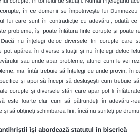
e lui corupte, în tot felul de situații. Numai înțelegând ace
ui corupte, în ce domenii se împotrivește lui Dumnezeu 
rul lui care sunt în contradicție cu adevărul; odată ce 
te probleme, își poate înlătura firile corupte și poate r
. Dacă nu înțelegi deloc diversele firi corupte care 
e pot apărea în diverse situații și nu înțelegi deloc fel
evărului sau unde apar probleme, atunci cum le vei re
bleme, mai întâi trebuie să înțelegi de unde provin, în c
ecifice și apoi să începi să deslușești cum trebuie să 
e tale corupte și diversele stări care apar pot fi înlătur
ă este foarte clar cum să pătrundeți în adevărul-re
pte și să obțineți schimbarea firii; încă nu sunteți pe drumu
antihriștii își abordează statutul în biserică