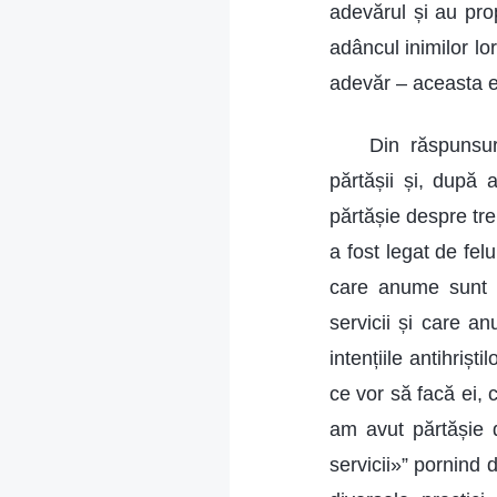
adevărul și au pro
adâncul inimilor lor
adevăr – aceasta es
Din răspunsur
părtășii și, după 
părtășie despre trei
a fost legat de felu
care anume sunt ma
servicii și care an
intențiile antihrișt
ce vor să facă ei, 
am avut părtășie d
servicii»” pornind 