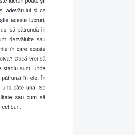
ste lucruri poate ști
și adevărului și ce
știe aceste lucruri,
euși să pătrundă în
sunt dezvăluite sau
urile în care aceste
zolva? Dacă vrei să
e stadiu sunt, unde
pătrunzi în ele. În
ate una câte una. Se
alitate sau cum să
l cel bun.