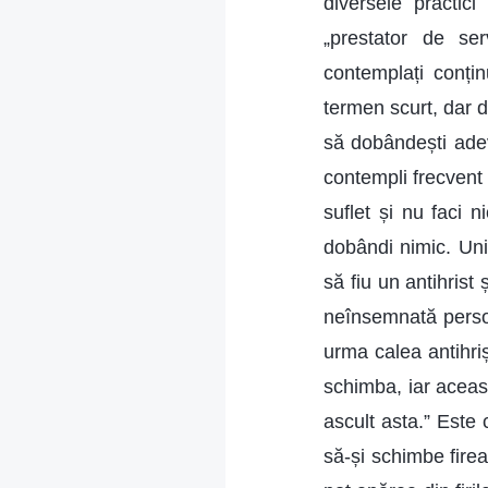
diversele practici
„prestator de ser
contemplați conțin
termen scurt, dar d
să dobândești adevă
contempli frecvent 
suflet și nu faci n
dobândi nimic. Uni
să fiu un antihrist
neînsemnată persoa
urma calea antihriș
schimba, iar aceast
ascult asta.” Este
să-și schimbe firea