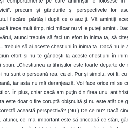
 și comportamente pe care antihriștii le folosesc în t
vicii”, precum și gândurile și perspectivele lor a
utul fiecărei părtășii după ce o auziți. Vă amintiți ace
acă trece mult timp, nici măcar nu vi le puteți aminti. Dacă
rul, atunci trebuie să faci un efort în inima ta, să cite
– trebuie să ai aceste chestiuni în inima ta. Dacă nu le a
iciun efort și nu te gândești la aceste chestiuni în ini
i spun: „Chestiunea antihriștilor este foarte departe de
 și nu sunt o persoană rea, ca ei. Pur și simplu, voi fi, 
nă, iar asta nu mă deranjează. Voi face orice mi se ce
tilor. În plus, chiar dacă am puțin din firea unui antihris
a este doar o fire coruptă obișnuită și nu este atât de 
 corectă această perspectivă? (Nu.) De ce nu? Dacă ci
, atunci, cel mai important este să priceapă ce stări, gâ