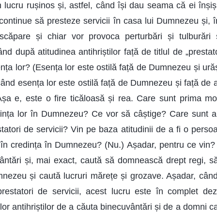
ucru rușinos și, astfel, când își dau seama că ei înșiși
ă continue să presteze servicii în casa lui Dumnezeu și, 
căpare și chiar vor provoca perturbări și tulburări ș
ând după atitudinea antihriștilor față de titlul de „prestat
ța lor? (Esența lor este ostilă față de Dumnezeu și urăș
când esența lor este ostilă față de Dumnezeu și față de 
Așa e, este o fire ticăloasă și rea. Care sunt prima mot
redința lor în Dumnezeu? Ce vor să câștige? Care sunt amb
statori de servicii? Vin pe baza atitudinii de a fi o per
în credința în Dumnezeu? (Nu.) Așadar, pentru ce vin? C
vântări și, mai exact, caută să domnească drept regi, 
umnezeu și caută lucruri mărețe și grozave. Așadar, c
restatori de servicii, acest lucru este în complet dez
țelor antihriștilor de a căuta binecuvântări și de a domni c