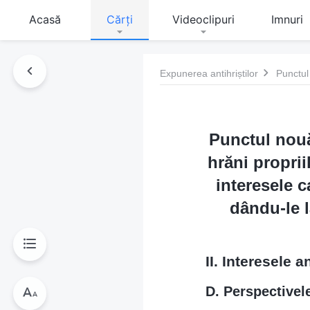
Acasă
Cărți
Videoclipuri
Imnuri
Expunerea antihriștilor
Punctul nouă:
hrăni proprii
interesele c
dându-le l
II. Interesele an
D. Perspectivele