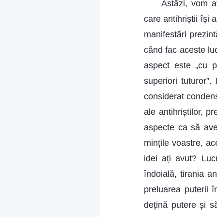
Astăzi, vom av
care antihriștii își
manifestări prezintă
când fac aceste luc
aspect este „cu pr
superiori tuturor”.
considerat condensa
ale antihriștilor, p
aspecte ca să avem
mințile voastre, ace
idei ați avut? Luc
îndoială, tirania a
preluarea puterii î
dețină putere și s