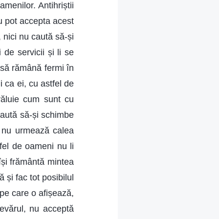
menilor. Antihriștii
nu pot accepta acest
nici nu caută să-și
de servicii și li se
i să rămână fermi în
 ca ei, cu astfel de
zvăluie cum sunt cu
 caută să-și schimbe
 și nu urmează calea
fel de oameni nu li
își frământă mintea
i fac tot posibilul
pe care o afișează,
devărul, nu acceptă