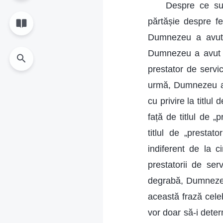
Despre ce su
părtășie despre fel
Dumnezeu a avut pă
Dumnezeu a avut p
prestator de servic
urmă, Dumnezeu a d
cu privire la titlul
față de titlul de „
titlul de „prestat
indiferent de la c
prestatorii de se
degrabă, Dumnezeu 
această frază celebr
vor doar să-i deter