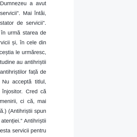
 (Dumnezeu a avut
ervicii”. Mai întâi,
tator de servicii”.
 în urmă starea de
icii și, în cele din
ceștia le urmăresc,
tudine au antihriștii
ntihriștilor față de
 Nu acceptă titlul,
 înjositor. Cred că
enirii, ci că, mai
) (Antihriștii spun
tenției.” Antihriștii
esta servicii pentru