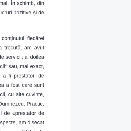
mal. În schimb, din
ucruri pozitive și de
onținutul fiecărei
ta trecută, am avut
e servicii; al doilea
icii” sau, mai exact,
 a fi prestatori de
lea a fost care sunt
cii, cu alte cuvinte,
n Dumnezeu. Practic,
ul de «prestator de
 aspecte, am disecat