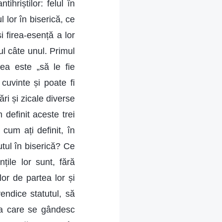
ihriștilor: felul în
l lor în biserică, ce
și firea-esență a lor
ul câte unul. Primul
lea este „să le fie
 cuvinte și poate fi
ri și zicale diverse
m definit aceste trei
cum ați definit, în
tutul în biserică? Ce
țile lor sunt, fără
lor de partea lor și
vendice statutul, să
 la care se gândesc