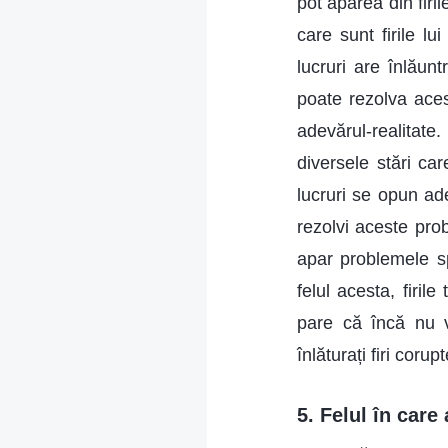
pot apărea din firil
care sunt firile l
lucruri are înlăunt
poate rezolva aces
adevărul-realitate
diversele stări car
lucruri se opun ad
rezolvi aceste pro
apar problemele sp
felul acesta, firil
pare că încă nu v
înlăturați firi coru
5. Felul în care 