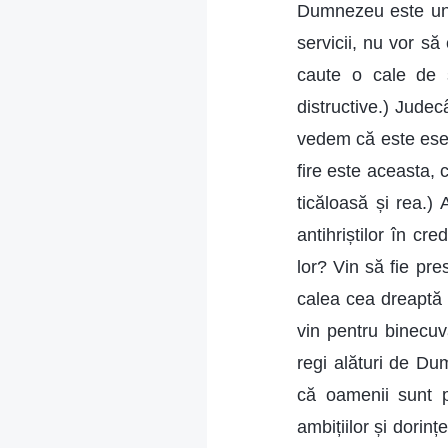
Dumnezeu este un l
servicii, nu vor s
caute o cale de s
distructive.) Judec
vedem că este esen
fire este aceasta, 
ticăloasă și rea.) 
antihriștilor în c
lor? Vin să fie pre
calea cea dreaptă 
vin pentru binecu
regi alături de D
că oamenii sunt p
ambițiilor și dorin