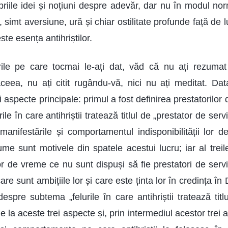
priile idei și noțiuni despre adevăr, dar nu în modul nor
, simt aversiune, ură și chiar ostilitate profunde față de l
te esența antihriștilor.
ile pe care tocmai le-ați dat, văd că nu ați rezumat c
aceea, nu ați citit rugându-vă, nici nu ați meditat. Da
 aspecte principale: primul a fost definirea prestatorilor d
rile în care antihriștii tratează titlul de „prestator de serv
nifestările și comportamentul indisponibilității lor de
ume sunt motivele din spatele acestui lucru; iar al trei
ilor de vreme ce nu sunt dispuși să fie prestatori de servi
care sunt ambițiile lor și care este ținta lor în credința î
espre subtema „felurile în care antihriștii tratează titl
de la aceste trei aspecte și, prin intermediul acestor trei