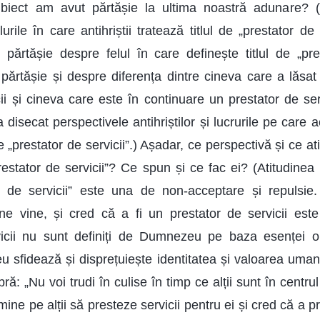
biect am avut părtășie la ultima noastră adunare?
urile în care antihriștii tratează titlul de „prestator de s
rtășie despre felul în care definește titlul de „pres
ărtășie și despre diferența dintre cineva care a lăsat
ii și cineva care este în continuare un prestator de serv
isecat perspectivele antihriștilor și lucrurile pe care a
 de „prestator de servicii”.) Așadar, ce perspectivă și ce ati
prestator de servicii”? Ce spun și ce fac ei? (Atitudinea a
or de servicii” este una de non-acceptare și repulsie.
ine vine, și cred că a fi un prestator de servicii este
rvicii nu sunt definiți de Dumnezeu pe baza esenței om
sfidează și disprețuiește identitatea și valoarea umană.
ă: „Nu voi trudi în culise în timp ce alții sunt în centrul a
mine pe alții să presteze servicii pentru ei și cred că a pr