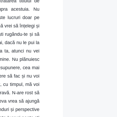
ratarea titlului de
supra acestuia. Nu
ste lucruri doar pe
 vrei să înțelegi și
ști rugându-te și să
i, dacă nu le pui la
ma ta, atunci nu vei
 mine. Nu plănuiesc
cu supunere, cea mai
re să fac și nu voi
t, cu timpul, mă voi
gravă. N-are rost să
neva vrea să ajungă
nduri și perspective