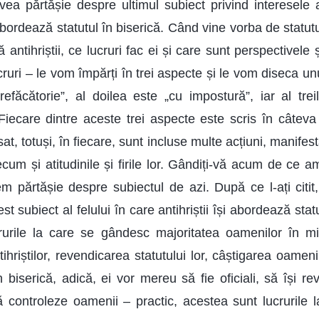
ea părtășie despre ultimul subiect privind interesele ant
 abordează statutul în biserică. Când vine vorba de statutu
 antihriștii, ce lucruri fac ei și care sunt perspectivele 
ruri – le vom împărți în trei aspecte și le vom diseca un
efăcătorie”, al doilea este „cu impostură”, iar al trei
 Fiecare dintre aceste trei aspecte este scris în câteva
t, totuși, în fiecare, sunt incluse multe acțiuni, manifestă
recum și atitudinile și firile lor. Gândiți-vă acum de ce a
 părtășie despre subiectul de azi. După ce l-ați citit, 
st subiect al felului în care antihriștii își abordează sta
rurile la care se gândesc majoritatea oamenilor în min
ntihriștilor, revendicarea statutului lor, câștigarea oameni
n biserică, adică, ei vor mereu să fie oficiali, să își re
ă controleze oamenii – practic, acestea sunt lucrurile