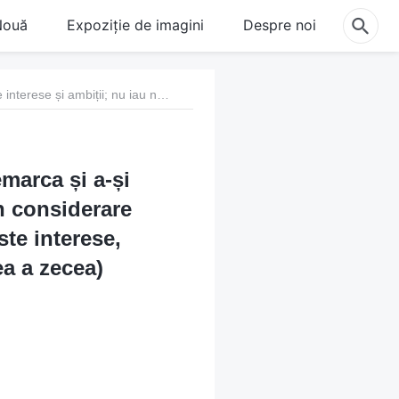
Nouă
Expoziție de imagini
Despre noi
Punctul nouă: Ei își fac datoria numai pentru a se remarca și a-și hrăni propriile interese și ambiții; nu iau niciodată în considerare interesele casei lui Dumnezeu și chiar trădează aceste interese, dându-le la schimb pentru gloria personală (Partea a zecea)
emarca și a-și
în considerare
ste interese,
ea a zecea)