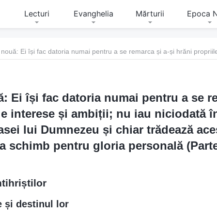
Lecturi
Evanghelia
Mărturii
Epoca 
 Ei își fac datoria numai pentru a se r
le interese și ambiții; nu iau niciodată 
asei lui Dumnezeu și chiar trădează ace
a schimb pentru gloria personală (Part
tihriștilor
 și destinul lor