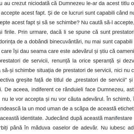
 nu au crezut niciodată că Dumnezeu le-ar da acest titlu oa
 accepte acest fapt. Și de ce lucruri sunt capabili când 
epte acest fapt și să se schimbe? Nu caută să-l accepte, 
i firile. Prin urmare, dacă li se spune că sunt prestatori 
i dorința de a dobândi binecuvântări, nu mai sunt capabil
în care își dau seama care este adevărul și știu că oamenii
prestatori de servicii, renunță la orice speranță și de
să-și schimbe situația de prestatori de servicii, nici nu
ectiva greșite față de titlul de „prestatori de servicii”
ui. De aceea, indiferent ce rânduieli face Dumnezeu, ast
i nu le vor accepta și nu vor căuta adevărul. În schimb, 
ndească la un mod uman de a scăpa de această etichetă ș
 această identitate. Judecând după această manifestare 
cârbiți până în măduva oaselor de adevăr. Nu iubesc a