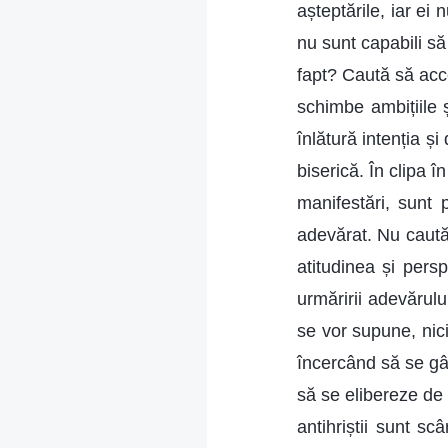
așteptările, iar ei
nu sunt capabili să
fapt? Caută să acc
schimbe ambițiile ș
înlătură intenția ș
biserică. În clipa 
manifestări, sunt 
adevărat. Nu caută 
atitudinea și persp
urmăririi adevărul
se vor supune, nic
încercând să se gâ
să se elibereze de
antihriștii sunt s