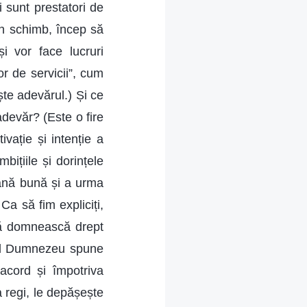
 sunt prestatori de
în schimb, încep să
i vor face lucruri
or de servicii”, cum
te adevărul.) Și ce
adevăr? (Este o fire
ivație și intenție a
ițiile și dorințele
soană bună și a urma
a să fim expliciți,
să domnească drept
ând Dumnezeu spune
acord și împotriva
a regi, le depășește