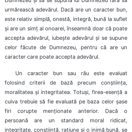
Dumnezeu și să se supună lui Dumnezeu fără să
urmărească adevărul. Dacă are un caracter bun,
este relativ simplă, onestă, integră, bună la suflet
și are un simț al onoarei, înseamnă doar că poate
accepta adevărul, iubește adevărul și se supune
celor făcute de Dumnezeu, pentru că are un
caracter care poate accepta adevărul.
Un caracter bun sau rău este evaluat
folosind criterii de bază precum conștiința,
moralitatea și integritatea. Totuși, firea-esență a
cuiva trebuie să fie evaluată pe baza celor șase
firi corupte menționate anterior. Dacă o
persoană are un standard moral ridicat,
integritate, conștiință, rațiune și o inimă bună, se