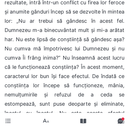
rezultate, intră într-un conflict cu firea lor feroce
și anumite gânduri încep să se dezvolte în mintea
lor: „Nu ar trebui să gândesc în acest fel.
Dumnezeu m-a binecuvântat mult și mi-a arătat
har. Nu este lipsă de conștiință să gândesc așa?
Nu cumva mă împotrivesc lui Dumnezeu și nu
cumva Îi frâng inima?” Nu înseamnă acest lucru
că le funcționează conștiința? În acest moment,
caracterul lor bun își face efectul. De îndată ce
conștiința lor începe să funcționeze, mânia,
nemulțumirile și refuzul de a ceda se
estompează, sunt puse deoparte și eliminate,
încetul cu încetul. Nu este acesta efectul
conștiinței lor? (Ba da.) Deci, dezvăluie o fire