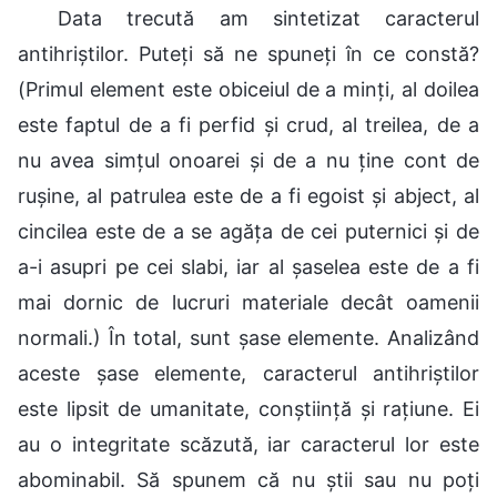
Data trecută am sintetizat caracterul
antihriștilor. Puteți să ne spuneți în ce constă?
(Primul element este obiceiul de a minți, al doilea
este faptul de a fi perfid și crud, al treilea, de a
nu avea simțul onoarei și de a nu ține cont de
rușine, al patrulea este de a fi egoist și abject, al
cincilea este de a se agăța de cei puternici și de
a-i asupri pe cei slabi, iar al șaselea este de a fi
mai dornic de lucruri materiale decât oamenii
normali.) În total, sunt șase elemente. Analizând
aceste șase elemente, caracterul antihriștilor
este lipsit de umanitate, conștiință și rațiune. Ei
au o integritate scăzută, iar caracterul lor este
abominabil. Să spunem că nu știi sau nu poți