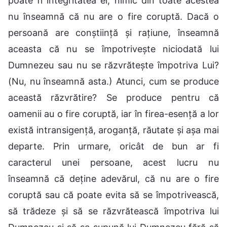
poate fi integritatea ei, nimic din toate acestea
nu înseamnă că nu are o fire coruptă. Dacă o
persoană are conștiință și rațiune, înseamnă
aceasta că nu se împotrivește niciodată lui
Dumnezeu sau nu se răzvrătește împotriva Lui?
(Nu, nu înseamnă asta.) Atunci, cum se produce
această răzvrătire? Se produce pentru că
oamenii au o fire coruptă, iar în firea-esență a lor
există intransigență, aroganță, răutate și așa mai
departe. Prin urmare, oricât de bun ar fi
caracterul unei persoane, acest lucru nu
înseamnă că deține adevărul, că nu are o fire
coruptă sau că poate evita să se împotrivească,
să trădeze și să se răzvrătească împotriva lui