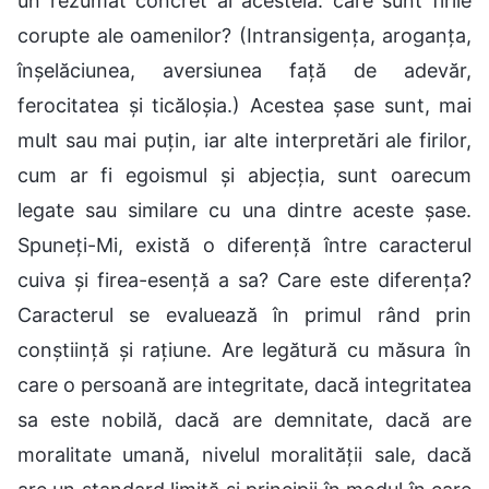
un rezumat concret al acesteia: care sunt firile
corupte ale oamenilor? (Intransigența, aroganța,
înșelăciunea, aversiunea față de adevăr,
ferocitatea și ticăloșia.) Acestea șase sunt, mai
mult sau mai puțin, iar alte interpretări ale firilor,
cum ar fi egoismul și abjecția, sunt oarecum
legate sau similare cu una dintre aceste șase.
Spuneți-Mi, există o diferență între caracterul
cuiva și firea-esență a sa? Care este diferența?
Caracterul se evaluează în primul rând prin
conștiință și rațiune. Are legătură cu măsura în
care o persoană are integritate, dacă integritatea
sa este nobilă, dacă are demnitate, dacă are
moralitate umană, nivelul moralității sale, dacă