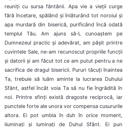
reuniți cu sursa fântânii. Apa vie a vieții curge
fără încetare, spălând și înlăturând tot noroiul și
apa murdară din biserică, purificând încă odată
templul Tău. Am ajuns să-L cunoaștem pe
Dumnezeul practic și adevărat, am pășit printre
cuvintele Sale, ne-am recunoscut propriile funcții
și datorii și am făcut tot ce am putut pentru a ne
sacrifica de dragul bisericii. Pururi tăcuți înaintea
Ta, trebuie să luăm aminte la lucrarea Duhului
Sfânt, astfel încât voia Ta să nu fie îngrădită în
noi. Printre sfinți există dragoste reciprocă, iar
punctele forte ale unora vor compensa cusururile
altora. Ei pot umbla în duh în orice moment,
iluminați și luminați de Duhul Sfânt. Ei pun