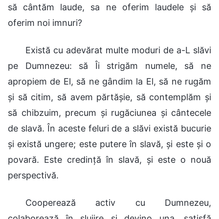
să cântăm laude, sa ne oferim laudele și să
oferim noi imnuri?
Există cu adevărat multe moduri de a-L slăvi
pe Dumnezeu: să Îi strigăm numele, să ne
apropiem de El, să ne gândim la El, să ne rugăm
și să citim, să avem părtășie, să contemplăm și
să chibzuim, precum și rugăciunea și cântecele
de slavă. În aceste feluri de a slăvi există bucurie
și există ungere; este putere în slavă, și este și o
povară. Este credință în slavă, și este o nouă
perspectivă.
Cooperează activ cu Dumnezeu,
colaborează în slujire și devino una, satisfă