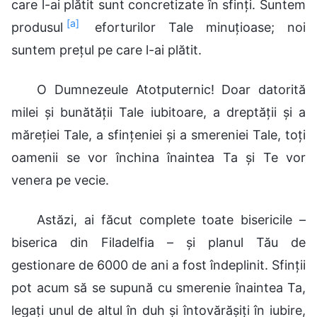
care l-ai plătit sunt concretizate în sfinți. Suntem
[a]
produsul
eforturilor Tale minuțioase; noi
suntem prețul pe care l-ai plătit.
O Dumnezeule Atotputernic! Doar datorită
milei și bunătății Tale iubitoare, a dreptății și a
măreției Tale, a sfințeniei și a smereniei Tale, toți
oamenii se vor închina înaintea Ta și Te vor
venera pe vecie.
Astăzi, ai făcut complete toate bisericile –
biserica din Filadelfia – și planul Tău de
gestionare de 6000 de ani a fost îndeplinit. Sfinții
pot acum să se supună cu smerenie înaintea Ta,
legați unul de altul în duh și întovărășiți în iubire,