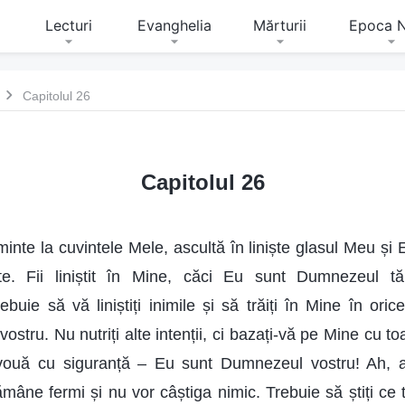
Lecturi
Evanghelia
Mărturii
Epoca 
Capitolul 26
Capitolul 26
minte la cuvintele Mele, ascultă în liniște glasul Meu și E
e. Fii liniștit în Mine, căci Eu sunt Dumnezeul tă
buie să vă liniștiți inimile și să trăiți în Mine în or
 vostru. Nu nutriți alte intenții, ci bazați-vă pe Mine cu t
ouă cu siguranță – Eu sunt Dumnezeul vostru! Ah, ac
ămâne fermi și nu vor câștiga nimic. Trebuie să știți ce