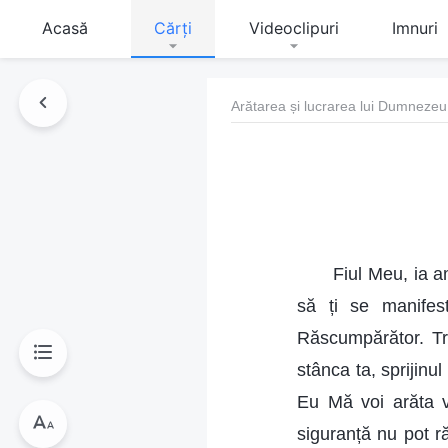
Acasă
Cărți
Videoclipuri
Imnuri
Arătarea și lucrarea lui Dumnezeu
Fiul Meu, ia a
să ți se manifest
Răscumpărător. Tre
stânca ta, sprijinul
Eu Mă voi arăta v
siguranță nu pot r