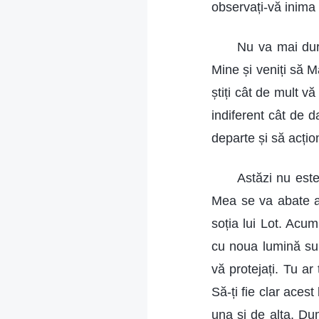
observați-vă inima 
Nu va mai dura
Mine și veniți să M
știți cât de mult v
indiferent cât de d
departe și să acțio
Astăzi nu este
Mea se va abate as
soția lui Lot. Acum
cu noua lumină sunt
vă protejați. Tu ar
Să-ți fie clar aces
una și de alta, Dum