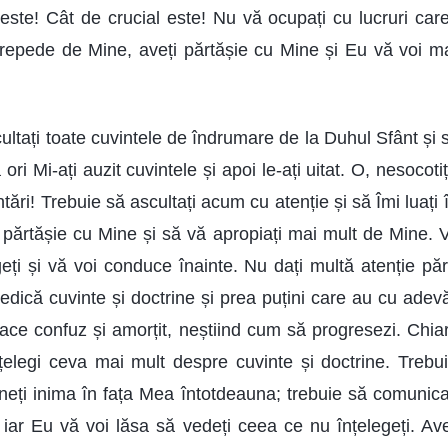
ste! Cât de crucial este! Nu vă ocupați cu lucruri car
ă repede de Mine, aveți părtășie cu Mine și Eu vă voi m
ultați toate cuvintele de îndrumare de la Duhul Sfânt și 
ori Mi-ați auzit cuvintele și apoi le-ați uitat. O, nesocotiți
ări! Trebuie să ascultați acum cu atenție și să Îmi luați
 părtășie cu Mine și să vă apropiați mai mult de Mine. Vă
ți și vă voi conduce înainte. Nu dați multă atenție părt
edică cuvinte și doctrine și prea puțini care au cu adevă
face confuz și amorțit, neștiind cum să progresezi. Chiar
țelegi ceva mai mult despre cuvinte și doctrine. Trebui
ineți inima în fața Mea întotdeauna; trebuie să comunica
 iar Eu vă voi lăsa să vedeți ceea ce nu înțelegeți. Aveț