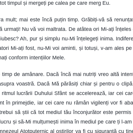
tot timpul și mergeți pe calea pe care merg Eu.
 mult; mai este încă puțin timp. Grăbiți-vă să renunțați
ă urmați! Nu vă voi maltrata. De atâtea ori Mi-ați înțeles g
ă iubesc? Ah, pur și simplu nu-Mi înțelegeți inima. Indifere
atori Mi-ați fost, nu-Mi voi aminti, și totuși, v-am ales p
nați conform intențiilor Mele.
 timp de amânare. Dacă încă mai nutriți vreo altă intenț
upra voastră. Dacă Mă părăsiți chiar și pentru o clipă,
 ritmul lucrării Duhului Sfânt se accelerează, iar cei ca
 în primejdie, iar cei care nu rămân vigilenți vor fi ab
 trebui să știi că tot mediul tău înconjurător este permis
t lucru și să-Mi mulțumești inima în mediul pe care ți l-a
nezeul Atotputernic al oștirilor va fi cu siguranță cu ti