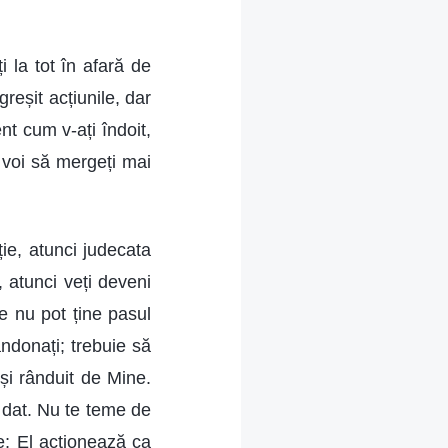
 la tot în afară de
reșit acțiunile, dar
nt cum v-ați îndoit,
e voi să mergeți mai
ie, atunci judecata
 atunci veți deveni
re nu pot ține pasul
andonați; trebuie să
 și rânduit de Mine.
m dat. Nu te teme de
ne; El acționează ca