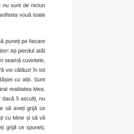
e nu sunt de niciun
anifesta vouă toate
să puneți pe fiecare
lor! Ați pierdut atât
 în seamă cuvintele,
 voi călăuzi în tot
ășiei cu alții. Sunt
rat realitatea Mea.
 dacă îi asculți, nu
e să aveți grijă ce
ți cu Mine și să vă
i grijă ce spuneți,