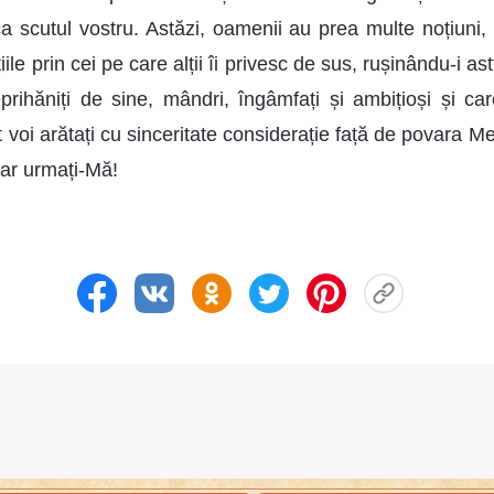
i ca scutul vostru. Astăzi, oamenii au prea multe noțiuni
ile prin cei pe care alții îi privesc de sus, rușinându-i as
eprihăniți de sine, mândri, îngâmfați și ambițioși și ca
t voi arătați cu sinceritate considerație față de povara Me
oar urmați-Mă!