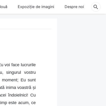
Nouă
Expoziție de imagini
Despre noi
u voi face lucrurile
u, singurul vostru
ice moment; Eu sunt
oată inima voastră și
ei îndoielnici! Cu
 timp este acum, ce