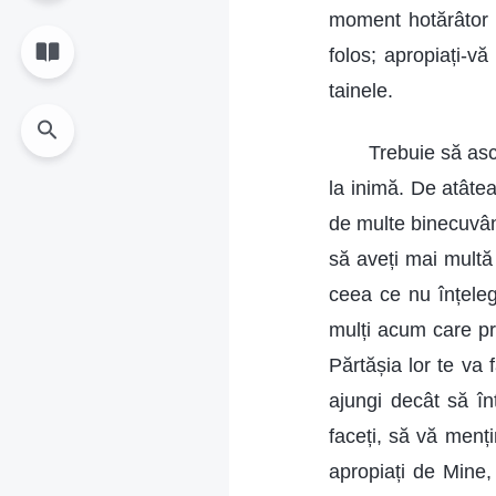
moment hotărâtor e
folos; apropiați-v
tainele.
Trebuie să asc
la inimă. De atâtea 
de multe binecuvânt
să aveți mai multă
ceea ce nu înțelege
mulți acum care pr
Părtășia lor te va 
ajungi decât să în
faceți, să vă menț
apropiați de Mine,