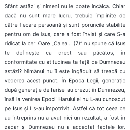
Sfânt astăzi și nimeni nu le poate încălca. Chiar
dacă nu sunt mare lucru, trebuie împlinite de
către fiecare persoană și sunt poruncile stabilite
pentru om de Isus, care a fost înviat și care S-a
ridicat la cer. Oare „Calea… (7)” nu spune că Isus
te definește ca drept sau păcătos, în
conformitate cu atitudinea ta față de Dumnezeu
astăzi? Nimănui nu îi este îngăduit să treacă cu
vederea acest punct. În Epoca Legii, generație
după generație de farisei au crezut în Dumnezeu,
însă la venirea Epocii Harului ei nu L-au cunoscut
pe Isus și I s-au împotrivit. Astfel că tot ceea ce
au întreprins nu a avut nici un rezultat, a fost în
zadar și Dumnezeu nu a acceptat faptele lor.