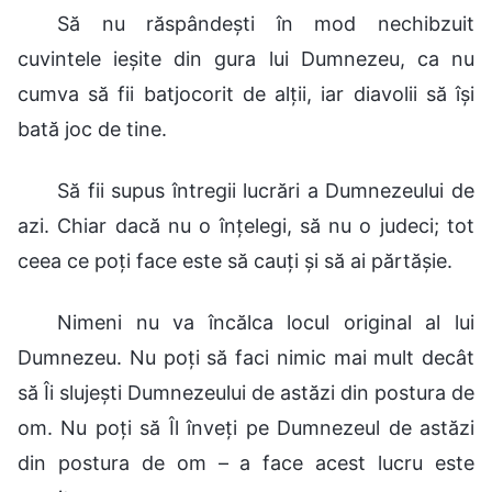
Să nu răspândești în mod nechibzuit
cuvintele ieșite din gura lui Dumnezeu, ca nu
cumva să fii batjocorit de alții, iar diavolii să își
bată joc de tine.
Să fii supus întregii lucrări a Dumnezeului de
azi. Chiar dacă nu o înțelegi, să nu o judeci; tot
ceea ce poți face este să cauți și să ai părtășie.
Nimeni nu va încălca locul original al lui
Dumnezeu. Nu poți să faci nimic mai mult decât
să Îi slujești Dumnezeului de astăzi din postura de
om. Nu poți să Îl înveți pe Dumnezeul de astăzi
din postura de om – a face acest lucru este