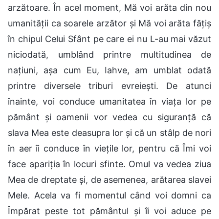
arzătoare. În acel moment, Mă voi arăta din nou
umanității ca soarele arzător și Mă voi arăta fățiș
în chipul Celui Sfânt pe care ei nu L-au mai văzut
niciodată, umblând printre multitudinea de
națiuni, așa cum Eu, Iahve, am umblat odată
printre diversele triburi evreiești. De atunci
înainte, voi conduce umanitatea în viața lor pe
pământ și oamenii vor vedea cu siguranță că
slava Mea este deasupra lor și că un stâlp de nori
în aer îi conduce în viețile lor, pentru că Îmi voi
face apariția în locuri sfinte. Omul va vedea ziua
Mea de dreptate și, de asemenea, arătarea slavei
Mele. Acela va fi momentul când voi domni ca
Împărat peste tot pământul și îi voi aduce pe