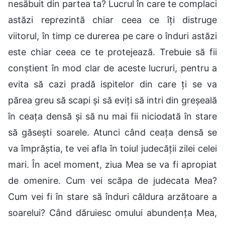
nesăbuit din partea ta? Lucrul în care te complaci
astăzi reprezintă chiar ceea ce îți distruge
viitorul, în timp ce durerea pe care o înduri astăzi
este chiar ceea ce te protejează. Trebuie să fii
conștient în mod clar de aceste lucruri, pentru a
evita să cazi pradă ispitelor din care ți se va
părea greu să scapi și să eviți să intri din greșeală
în ceața densă și să nu mai fii niciodată în stare
să găsești soarele. Atunci când ceața densă se
va împrăștia, te vei afla în toiul judecății zilei celei
mari. În acel moment, ziua Mea se va fi apropiat
de omenire. Cum vei scăpa de judecata Mea?
Cum vei fi în stare să înduri căldura arzătoare a
soarelui? Când dăruiesc omului abundența Mea,