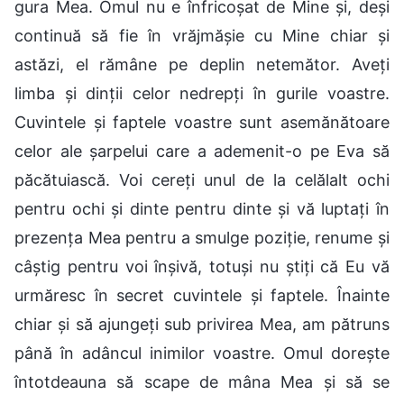
gura Mea. Omul nu e înfricoșat de Mine și, deși
continuă să fie în vrăjmășie cu Mine chiar și
astăzi, el rămâne pe deplin netemător. Aveți
limba și dinții celor nedrepți în gurile voastre.
Cuvintele și faptele voastre sunt asemănătoare
celor ale șarpelui care a ademenit-o pe Eva să
păcătuiască. Voi cereți unul de la celălalt ochi
pentru ochi și dinte pentru dinte și vă luptați în
prezența Mea pentru a smulge poziție, renume și
câștig pentru voi înșivă, totuși nu știți că Eu vă
urmăresc în secret cuvintele și faptele. Înainte
chiar și să ajungeți sub privirea Mea, am pătruns
până în adâncul inimilor voastre. Omul dorește
întotdeauna să scape de mâna Mea și să se