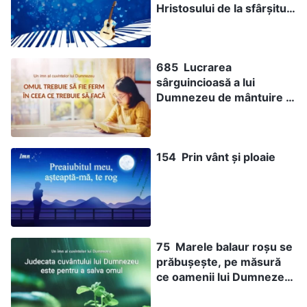
Hristosului de la sfârșitul
vremurilor
685 Lucrarea
sârguincioasă a lui
Dumnezeu de mântuire a
oamenilor
154 Prin vânt și ploaie
75 Marele balaur roșu se
prăbușește, pe măsură
ce oamenii lui Dumnezeu
se înmulțesc