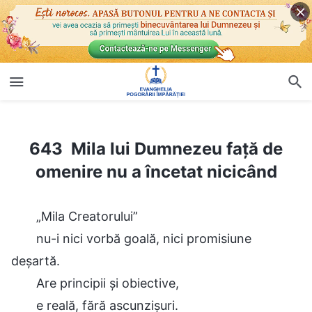
643 Mila lui Dumnezeu față de omenire nu a încetat nicicând
643 Mila lui Dumnezeu față de
omenire nu a încetat nicicând
„Mila Creatorului”
nu-i nici vorbă goală, nici promisiune
deșartă.
Are principii și obiective,
e reală, fără ascunzișuri.