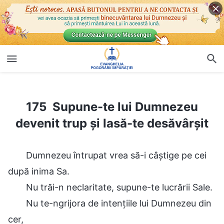
175 Supune-te lui Dumnezeu devenit trup şi lasă-te desăvârșit
175 Supune-te lui Dumnezeu
devenit trup şi lasă-te desăvârșit
Dumnezeu întrupat vrea să-i câștige pe cei
după inima Sa.
Nu trăi-n neclaritate, supune-te lucrării Sale.
Nu te-ngrijora de intențiile lui Dumnezeu din
cer,