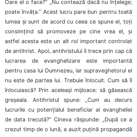
Oare el o face?” „Nu contează dacă nu înțelege;
poate învăța.” Acest lucru pare bun pentru toată
lumea și sunt de acord cu ceea ce spune el, toți
consimțind să promoveze pe cine vrea el, și
astfel acesta este un alt rol important controlat
de antihrist. Apoi, antihristului îi trece prin cap că
lucrarea de evanghelizare este importantă
pentru casa lui Dumnezeu, iar supraveghetorul ei
nu este de partea lui. Trebuie înlocuit. Cum să îl
înlocuiască? Prin aceleași mijloace: să găsească
greșeala. Antihristul spune: „Cum au decurs
lucrurile cu potențialul beneficiar al evangheliei
de data trecută?” Cineva răspunde: „După ce a
crezut timp de o lună, a auzit puțină propagandă