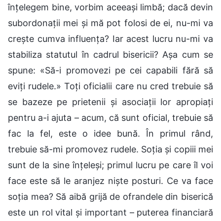
înțelegem bine, vorbim aceeași limbă; dacă devin
subordonații mei și mă pot folosi de ei, nu-mi va
crește cumva influența? Iar acest lucru nu-mi va
stabiliza statutul în cadrul bisericii? Așa cum se
spune: «Să-i promovezi pe cei capabili fără să
eviți rudele.» Toți oficialii care nu cred trebuie să
se bazeze pe prietenii și asociații lor apropiați
pentru a-i ajuta – acum, că sunt oficial, trebuie să
fac la fel, este o idee bună. În primul rând,
trebuie să-mi promovez rudele. Soția și copiii mei
sunt de la sine înțeleși; primul lucru pe care îl voi
face este să le aranjez niște posturi. Ce va face
soția mea? Să aibă grijă de ofrandele din biserică
este un rol vital și important – puterea financiară