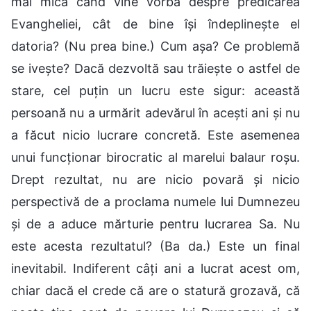
mai mică când vine vorba despre predicarea
Evangheliei, cât de bine își îndeplinește el
datoria? (Nu prea bine.) Cum așa? Ce problemă
se ivește? Dacă dezvoltă sau trăiește o astfel de
stare, cel puțin un lucru este sigur: această
persoană nu a urmărit adevărul în acești ani și nu
a făcut nicio lucrare concretă. Este asemenea
unui funcționar birocratic al marelui balaur roșu.
Drept rezultat, nu are nicio povară și nicio
perspectivă de a proclama numele lui Dumnezeu
și de a aduce mărturie pentru lucrarea Sa. Nu
este acesta rezultatul? (Ba da.) Este un final
inevitabil. Indiferent câți ani a lucrat acest om,
chiar dacă el crede că are o statură grozavă, că