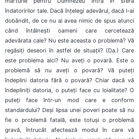
mărturie pentru Dumnezeu intră în sfera
îndatoririlor tale. Dacă înțelegi adevărul, dacă l-ai
dobândit, de ce nu ai avea nimic de spus atunci
când întâlnești oameni care cercetează
adevărata cale? Nu este aceasta o problemă? Vă
regăsiți deseori în astfel de situații? (Da.) Care
este problema aici? Nu aveți o povară. Este o
problemă să nu aveți o povară? Vă puteți
îndeplini datoria fără o povară? Chiar dacă vă
îndepliniți datoria, o puteți face cu loialitate? O
puteți face într-un mod care e conform
standardului? Deși lipsa unei poveri poate să nu
fie o problemă fatală, este totuși o problemă
gravă, întrucât afectează modul în care vă