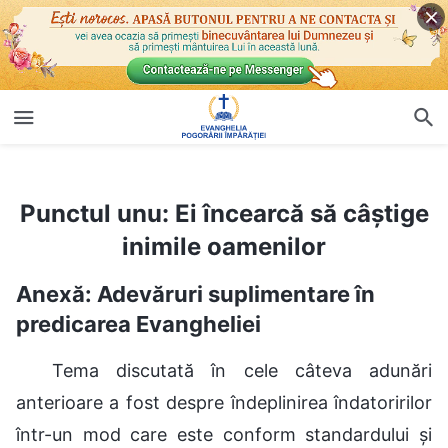
Punctul unu: Ei încearcă să câștige inimile oamenilor
Punctul unu: Ei încearcă să câștige
inimile oamenilor
Anexă: Adevăruri suplimentare în
predicarea Evangheliei
Tema discutată în cele câteva adunări
anterioare a fost despre îndeplinirea îndatoririlor
într-un mod care este conform standardului și