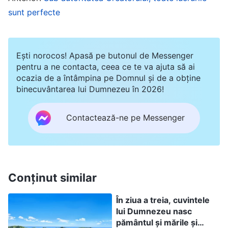
autoritatea lui Dumnezeu. Ca toate celelalte
sunt perfecte
făpturi, sunt cu toții sub suveranitatea
Creatorului, și sub autoritatea Creatorului și
astfel, în același fel, Creatorul este și Dumnezeul
Ești norocos! Apasă pe butonul de Messenger
pentru a ne contacta, ceea ce te va ajuta să ai
lor și Suveranul lor. Printre fiecare dintre ei – fie
ocazia de a întâmpina pe Domnul și de a obține
ei nobili sau modești, de o putere mai mare sau
binecuvântarea lui Dumnezeu în 2026!
mai mică – nu există niciunul ce ar putea depăși
autoritatea Creatorului, și astfel printre ei nu este
Contactează-ne pe Messenger
niciunul ce ar putea înlocui identitatea
Creatorului. Ei nu trebuie numiți niciodată
Dumnezeu și nu vor fi niciodată capabili să
Conținut similar
devină Creatorul. Acestea sunt adevăruri și fapte
imuabile!
În ziua a treia, cuvintele
lui Dumnezeu nasc
pământul și mările și
Prin părtășia de mai sus, putem afirma