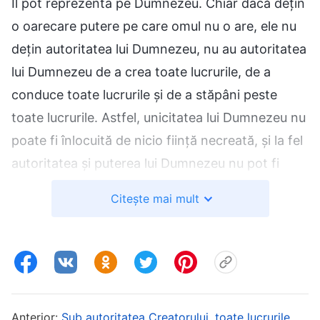
Îl pot reprezenta pe Dumnezeu. Chiar dacă dețin
o oarecare putere pe care omul nu o are, ele nu
dețin autoritatea lui Dumnezeu, nu au autoritatea
lui Dumnezeu de a crea toate lucrurile, de a
conduce toate lucrurile și de a stăpâni peste
toate lucrurile. Astfel, unicitatea lui Dumnezeu nu
poate fi înlocuită de nicio ființă necreată, și la fel
autoritatea și puterea lui Dumnezeu nu pot fi
înlocuite de nicio ființă necreată. În Biblie ai citit
Citește mai mult
de vreun mesager care să fi creat toate lucrurile?
De ce nu a trimis Dumnezeu niciunul dintre
mesagerii sau îngerii Lui să creeze toate lucrurile?
Pentru că nu dețineau autoritatea lui Dumnezeu,
așa că nu aveau abilitatea de a exercita
Anterior:
Sub autoritatea Creatorului, toate lucrurile