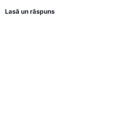
înseamnă autoritatea unică a lui Dumnezeu.
Lasă un răspuns
– Cuvântul, Vol. 2: Despre a-L cunoaște pe Dumnezeu,
„Dumnezeu Însuși, Unicul I”