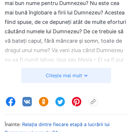
mai bun nume pentru Dumnezeu? Nu este cea
mai bună înglobare a firii lui Dumnezeu? Acestea
fiind spuse, de ce depuneți atât de multe eforturi
căutând numele lui Dumnezeu? De ce trebuie să
vă bateți capul, fără mâncare și somn, toate de
dragul unui nume? Va veni ziua când Dumnezeu
nu va fi numit Iahve, Isus sau Mesia – El va fi pur
și simplu Creatorul. La acea vreme, toate numele
Citește mai mult
pe care El le-a avut pe pământ se vor sfârși, căci
lucrarea Sa pe pământ va ajunge la final, după
care numele Sale nu vor mai exista. Când toate
numele intră sub stăpânirea Creatorului, ce
nevoie are El de un nume foarte corespunzător,
Înainte:
Relația dintre fiecare etapă a lucrării lui
totuși incomplet? Cauți încă numele lui