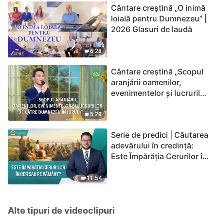
Cântare creștină „O inimă
loială pentru Dumnezeu” |
2026 Glasuri de laudă
6:28
Cântare creștină „Scopul
aranjării oamenilor,
evenimentelor și lucrurilor
de către Dumnezeu în
jurul omului”
5:28
Serie de predici | Căutarea
adevărului în credință:
Este Împărăția Cerurilor în
cer sau pe pământ?
11:54
Alte tipuri de videoclipuri