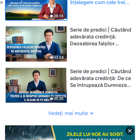
înțelegem cum cele trei
etape ale lucrării sunt
făcute de un singur
38:16
Dumnezeu
Serie de predici | Căutând
adevărata credință:
Deosebirea falșilor
Hristoși de adevăratul
Hristos
33:24
Serie de predici | Căutând
adevărata credință: De ce
Se întrupează Dumnezeu
pentru a-Și înfăptui
lucrarea de judecată a
35:20
zilelor de pe urmă?
Vedeți mai multe