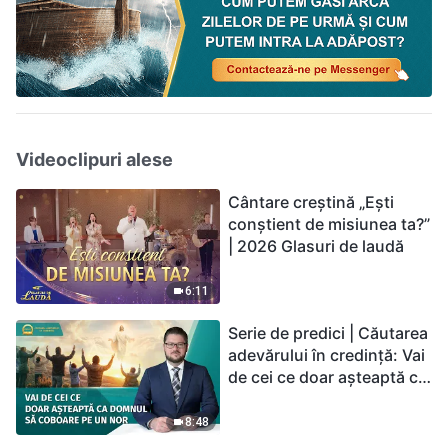
Videoclipuri alese
Cântare creștină „Ești
conștient de misiunea ta?”
| 2026 Glasuri de laudă
6:11
Serie de predici | Căutarea
adevărului în credință: Vai
de cei ce doar așteaptă ca
Domnul să coboare pe un
nor
8:48