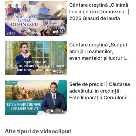
Cântare creștină „O inimă
loială pentru Dumnezeu” |
2026 Glasuri de laudă
6:28
Cântare creștină „Scopul
aranjării oamenilor,
evenimentelor și lucrurilor
de către Dumnezeu în
jurul omului”
5:28
Serie de predici | Căutarea
adevărului în credință:
Este Împărăția Cerurilor în
cer sau pe pământ?
11:54
Alte tipuri de videoclipuri