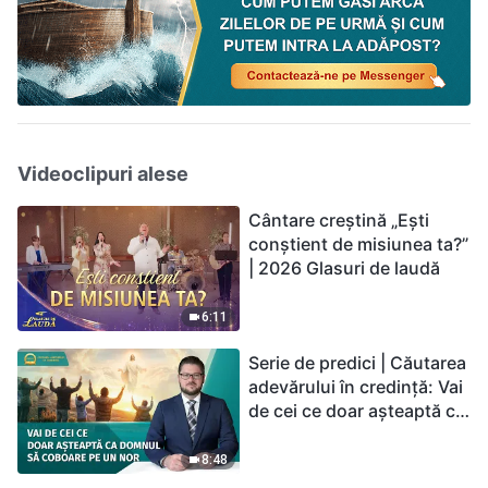
Videoclipuri alese
Cântare creștină „Ești
conștient de misiunea ta?”
| 2026 Glasuri de laudă
6:11
Serie de predici | Căutarea
adevărului în credință: Vai
de cei ce doar așteaptă ca
Domnul să coboare pe un
nor
8:48