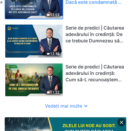
Dacă este condamnată de
lumea religioasă, nu este
adevărata cale?
13:03
Serie de predici | Căutarea
adevărului în credință: De
ce trebuie Dumnezeu să
Se arate și să lucreze din
nou prin întrupare în zilele
12:42
de pe urmă
Serie de predici | Căutarea
adevărului în credință:
Cum să-L recunoaștem
pe Fiul Omului întrupat
11:22
Vedeți mai multe