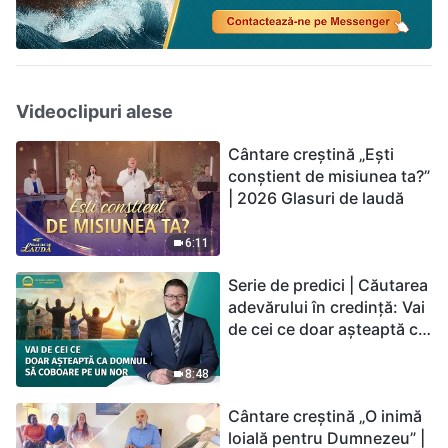
Videoclipuri alese
Cântare creștină „Ești
conștient de misiunea ta?”
| 2026 Glasuri de laudă
6:11
Serie de predici | Căutarea
adevărului în credință: Vai
de cei ce doar așteaptă ca
Domnul să coboare pe un
nor
8:48
Cântare creștină „O inimă
loială pentru Dumnezeu” |