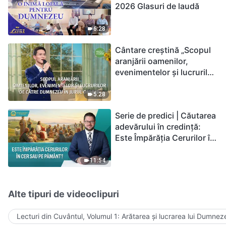
2026 Glasuri de laudă
6:28
Cântare creștină „Scopul
aranjării oamenilor,
evenimentelor și lucrurilor
de către Dumnezeu în
jurul omului”
5:28
Serie de predici | Căutarea
adevărului în credință:
Este Împărăția Cerurilor în
cer sau pe pământ?
11:54
Alte tipuri de videoclipuri
Lecturi din Cuvântul, Volumul 1: Arătarea și lucrarea lui Dumnez