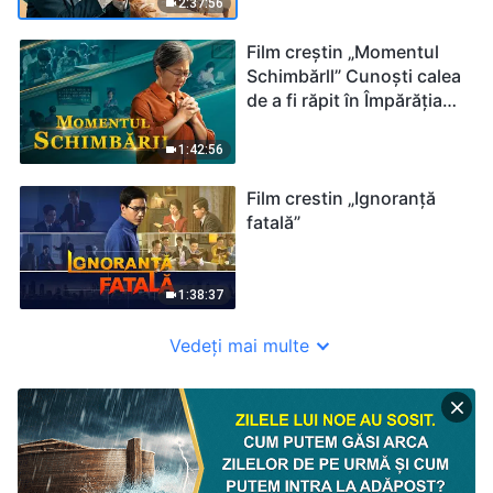
2:37:56
Film creștin „Momentul
Schimbărll” Cunoști calea
de a fi răpit în Împărăția
cerurilor?
1:42:56
Film crestin „Ignoranță
fatală”
1:38:37
Vedeți mai multe