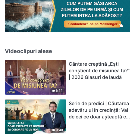
Videoclipuri alese
Cântare creștină „Ești
conștient de misiunea ta?”
| 2026 Glasuri de laudă
6:11
Serie de predici | Căutarea
adevărului în credință: Vai
de cei ce doar așteaptă ca
Domnul să coboare pe un
nor
8:48