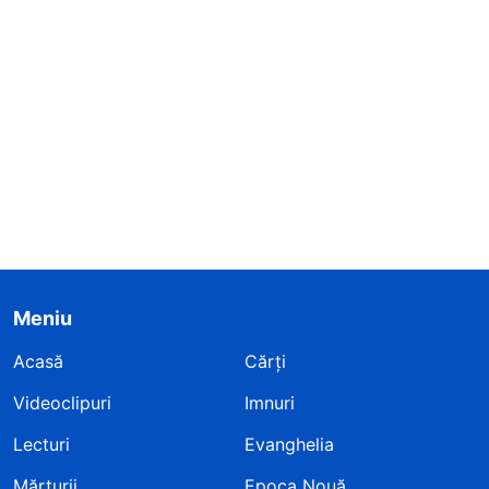
Meniu
Acasă
Cărți
Videoclipuri
Imnuri
Lecturi
Evanghelia
Mărturii
Epoca Nouă