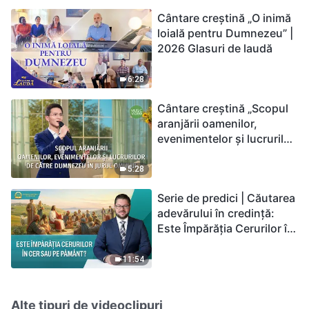
Cântare creștină „O inimă
loială pentru Dumnezeu” |
2026 Glasuri de laudă
6:28
Cântare creștină „Scopul
aranjării oamenilor,
evenimentelor și lucrurilor
de către Dumnezeu în
jurul omului”
5:28
Serie de predici | Căutarea
adevărului în credință:
Este Împărăția Cerurilor în
cer sau pe pământ?
11:54
Alte tipuri de videoclipuri