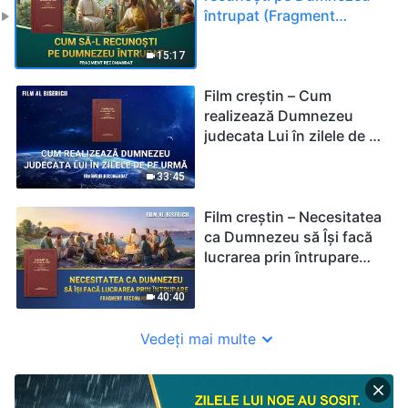
întrupat (Fragment
recomandat)
15:17
Film creștin – Cum
realizează Dumnezeu
judecata Lui în zilele de pe
urmă (Fragment
recomandat)
33:45
Film creștin – Necesitatea
ca Dumnezeu să Își facă
lucrarea prin întrupare
(Fragment recomandat)
40:40
Vedeți mai multe