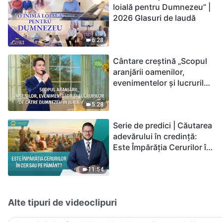
loială pentru Dumnezeu” |
2026 Glasuri de laudă
6:28
Cântare creștină „Scopul
aranjării oamenilor,
evenimentelor și lucrurilor
de către Dumnezeu în
jurul omului”
5:28
Serie de predici | Căutarea
adevărului în credință:
Este Împărăția Cerurilor în
cer sau pe pământ?
11:54
Alte tipuri de videoclipuri