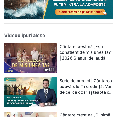
Videoclipuri alese
Cântare creștină „Ești
conștient de misiunea ta?”
| 2026 Glasuri de laudă
6:11
Serie de predici | Căutarea
adevărului în credință: Vai
de cei ce doar așteaptă ca
Domnul să coboare pe un
nor
8:48
Cântare creștină „O inimă