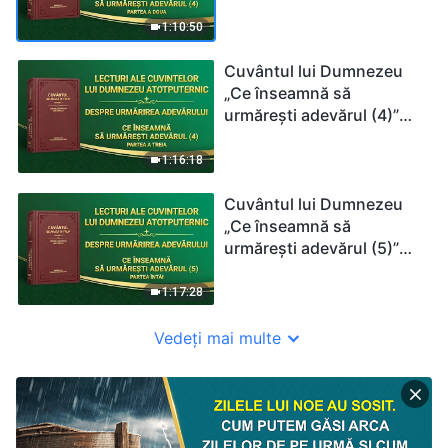
Partea a doua
1:10:50
Cuvântul lui Dumnezeu
„Ce înseamnă să
urmărești adevărul (4)”
Partea a treia
1:16:18
Cuvântul lui Dumnezeu
„Ce înseamnă să
urmărești adevărul (5)”
Partea Întâi
1:17:28
Vedeți mai multe