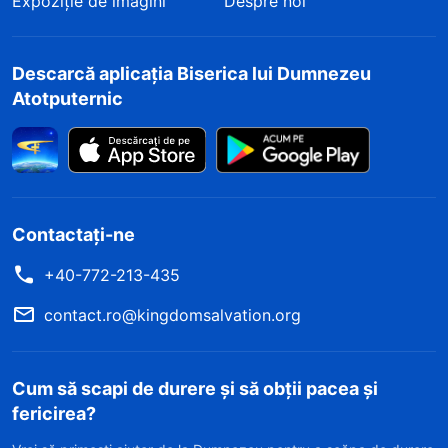
Expoziție de imagini
Despre noi
Descarcă aplicația Biserica lui Dumnezeu
Atotputernic
Contactați-ne
+40-772-213-435
contact.ro@kingdomsalvation.org
Cum să scapi de durere și să obții pacea și
fericirea?