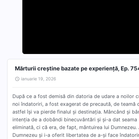
Mărturii creștine bazate pe experiență, Ep. 7
ianuarie 19, 2026
După ce a fost demisă din datoria de udare a noilor cre
noi îndatoriri, a fost exagerat de precaută, de teamă 
astfel își va pierde finalul și destinația. Mâncând și 
intenția de a dobândi binecuvântări și și-a dat seama
eliminată, ci că era, de fapt, mântuirea lui Dumnezeu. 
Dumnezeu și i-a oferit libertatea de a-și face îndatorir