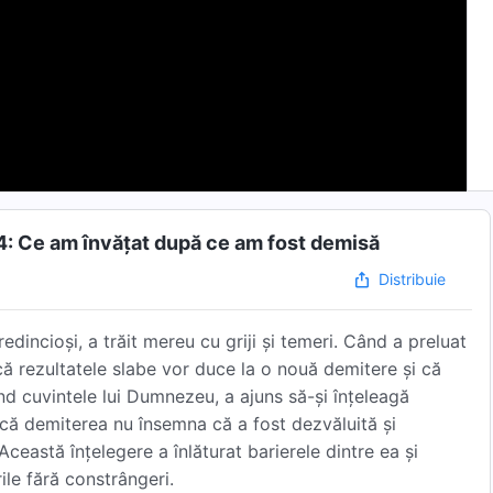
54: Ce am învățat după ce am fost demisă
Distribuie
dincioși, a trăit mereu cu griji și temeri. Când a preluat
că rezultatele slabe vor duce la o nouă demitere și că
bând cuvintele lui Dumnezeu, a ajuns să-și înțeleagă
 că demiterea nu însemna că a fost dezvăluită și
Această înțelegere a înlăturat barierele dintre ea și
ile fără constrângeri.