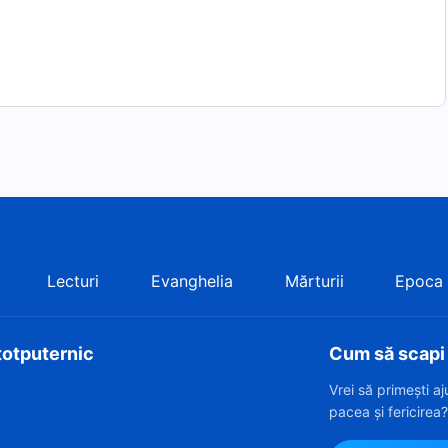
Lecturi
Evanghelia
Mărturii
Epoca
totputernic
Cum să scapi d
Vrei să primești a
pacea și fericirea