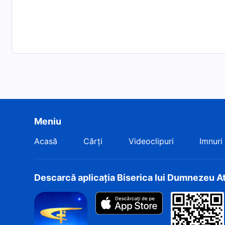
Meniu
Acasă
Cărți
Videoclipuri
Imnuri
Descarcă aplicația Biserica lui Dumnezeu A