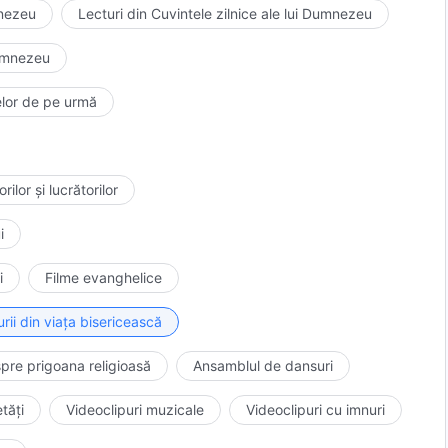
mnezeu
Lecturi din Cuvintele zilnice ale lui Dumnezeu
Dumnezeu
lelor de pe urmă
ilor și lucrătorilor
i
i
Filme evanghelice
rii din viața bisericească
pre prigoana religioasă
Ansamblul de dansuri
tăți
Videoclipuri muzicale
Videoclipuri cu imnuri