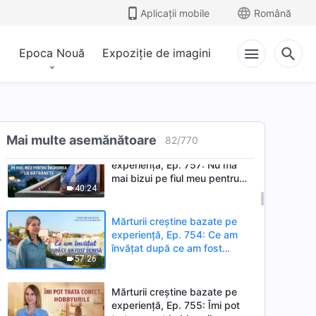
Mărturii creștine bazate pe
Aplicații mobile
Română
experiență, Ep. 758:
Perspective dobândite în
48:12
urma emondării
Epoca Nouă
Expoziție de imagini
Mărturii creștine bazate pe
experiență, Ep. 756: Alegerea
unui manager de vânzări
40:12
Mai multe asemănătoare
82
/
770
Mărturii creștine bazate pe
experiență, Ep. 757: Nu mă
mai bizui pe fiul meu pentru
40:24
îngrijirea la bătrânețe
Mărturii creștine bazate pe
experiență, Ep. 754: Ce am
învățat după ce am fost
57:26
demisă
Mărturii creștine bazate pe
experiență, Ep. 755: Îmi pot