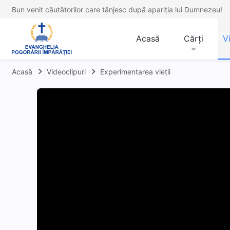
Bun venit căutătorilor care tânjesc după apariția lui Dumnezeu!
Acasă
Cărți
V
Acasă
Videoclipuri
Experimentarea vieții