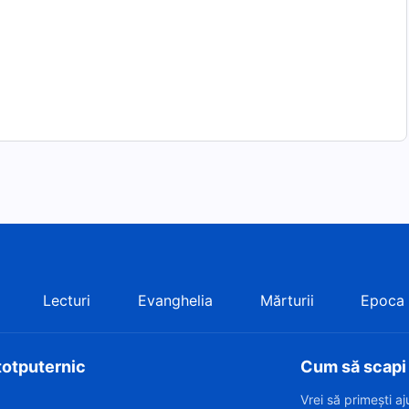
mpărăției” – O interpretare corală a Bisericii din Guaca
are solo a Bisericii din Olanda
t ca fiind măreț printre națiunile păgânilor” – O
u
Lecturi
Evanghelia
Mărturii
Epoca
totputernic
Cum să scapi d
Vrei să primești a