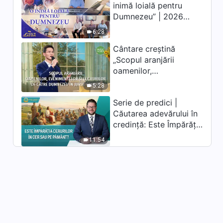
inimă loială pentru
Dumnezeu” | 2026
Glasuri de laudă
6:28
Cântare creștină
„Scopul aranjării
oamenilor,
evenimentelor și
5:28
lucrurilor de către
Serie de predici |
Dumnezeu în jurul
Căutarea adevărului în
omului”
credință: Este Împărăția
Cerurilor în cer sau pe
11:54
pământ?