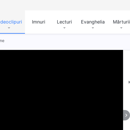
ideoclipuri
Imnuri
Lecturi
Evanghelia
Mărturii
ine