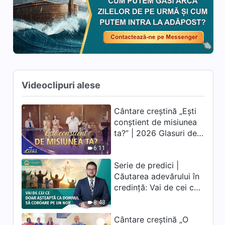
Videoclipuri alese
Cântare creștină „Ești
conștient de misiunea
ta?” | 2026 Glasuri de
laudă
6:11
Serie de predici |
Căutarea adevărului în
credință: Vai de cei ce
doar așteaptă ca
8:48
Domnul să coboare pe
Cântare creștină „O
un nor