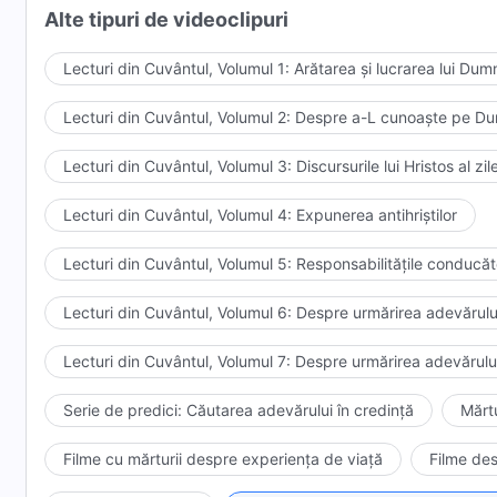
Alte tipuri de videoclipuri
01:32:01 „Dumnezeu vrea ca mai mulți oameni să-I câști
Jitomir (Ucraina)
Lecturi din Cuvântul, Volumul 1: Arătarea și lucrarea lui Du
01:36:32 „Cosmosul răsună de lauda adusă lui Dumnezeu
Lecturi din Cuvântul, Volumul 2: Despre a-L cunoaște pe 
(India)
Lecturi din Cuvântul, Volumul 3: Discursurile lui Hristos al zi
01:42:03 „Nu mai concurez cu alții” – O mărturie bazată
Lecturi din Cuvântul, Volumul 4: Expunerea antihriștilor
02:11:10 „Cum ar trebui oamenii să-și rezolve înțeleg
ansamblului Bisericii din Noul Taipei (Taiwan)
Lecturi din Cuvântul, Volumul 5: Responsabilitățile conducător
02:16:46 „Trebuie să urmărești adevărul pentru a supravi
Lecturi din Cuvântul, Volumul 6: Despre urmărirea adevărulu
din Ontario (Canada)
Lecturi din Cuvântul, Volumul 7: Despre urmărirea adevărulu
02:25:00 „
Judecata lui Dumnezeu
asupra multitudinii d
Florida (SUA)
Serie de predici: Căutarea adevărului în credință
Mărtu
02:28:58 Oameni din întreaga lume învățând chineză: 
Filme cu mărturii despre experiența de viață
Filme des
vedea trupul spiritual al lui
Isus
, Dumnezeu va fi făcut 
atenți la soarta omenirii”