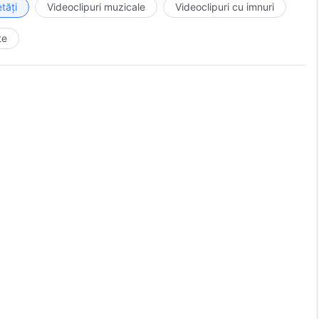
tăți
Videoclipuri muzicale
Videoclipuri cu imnuri
eu” – O interpretare de dans
te
l glorios” – O interpretare solo a Bisericii din Toluca și
tă pe experiență a Bisericii din Pangasinan (Filipine)
umnezeu” – O interpretare solo a Bisericii din Incheon
– Un duet al Bisericii din Guineea Ecuatorială
– O interpretare de dans
nezeu” – O interpretare a ansamblului Bisericii din
tare corală a unui imn chinezesc de către Bisericile din
 Thailanda