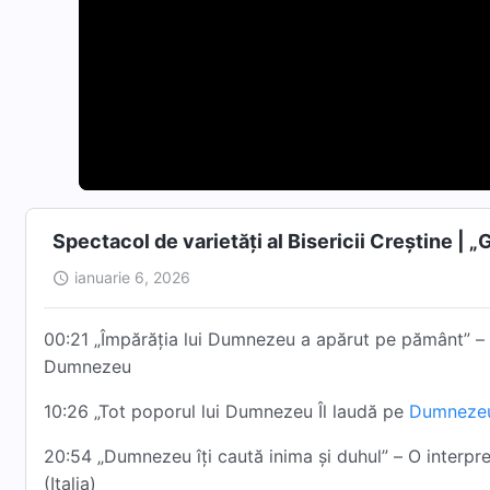
Spectacol de varietăți al Bisericii Creștine | „
ianuarie 6, 2026
00:21 „Împărăția lui Dumnezeu a apărut pe pământ” – O 
Dumnezeu
10:26 „Tot poporul lui Dumnezeu Îl laudă pe
Dumnezeu
20:54 „Dumnezeu îți caută inima și duhul” – O interpreta
(Italia)