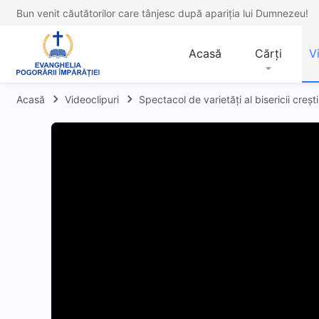
Bun venit căutătorilor care tânjesc după apariția lui Dumnezeu!
Acasă
Cărți
V
Acasă
Videoclipuri
Spectacol de varietăți al bisericii creșt