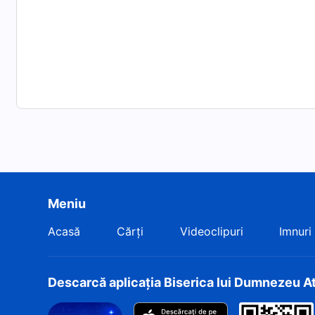
03:45:58 „Hristos al zilelor de pe urmă a adus Epoca Î
(Venezuela)
03:51:09 „Ești conștient de misiunea ta?” – O interpret
03:57:41 „Numele lui Dumnezeu va fi cu siguranță înălța
interpretare a Corului Mondial al Aleșilor lui Dumneze
Composer: Amarabha Banerjee
Meniu
Acasă
Cărți
Videoclipuri
Imnuri
Descarcă aplicația Biserica lui Dumnezeu A