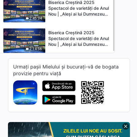
Biserica Creștină 2025
Spectacol de varietăți de Anul
Nou | „Aleși ai lui Dumnezeu
2:45:34
din toate națiunile, lăudați-L
pe Dumnezeu Atotputernic”
(Partea a doua)
Biserica Creștină 2025
Spectacol de varietăți de Anul
Nou | „Aleși ai lui Dumnezeu
2:14:56
din toate națiunile, lăudați-L
pe Dumnezeu Atotputernic”
(Partea întâi)
Urmați pașii Mielului și bucurați-vă de bogata
provizie pentru viață