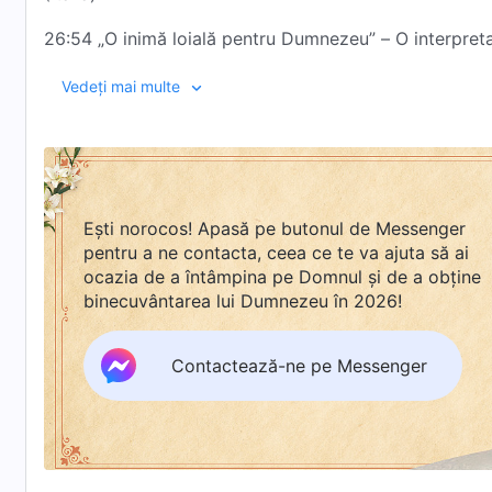
26:54 „O inimă loială pentru Dumnezeu” – O interpreta
33:46 „Sentimentele sincere ale Creatorului pentru ome
Vedeți mai multe
Bisericii din Esmeraldas (Ecuador)
41:21 „O prizonieră a propriei mele familii” – O mărtur
(Thailanda)
01:00:58 Oameni din întreaga lume învățând chineză: 
Ești norocos! Apasă pe butonul de Messenger
pentru a ne contacta, ceea ce te va ajuta să ai
Hristos din zilele de pe urmă îi poate oferi omului cale
ocazia de a întâmpina pe Domnul și de a obține
este mai bună decât cea a lui Dumnezeu”
binecuvântarea lui Dumnezeu în 2026!
01:14:35 „În lumina iubirii lui Dumnezeu” – O interpret
Contactează-ne pe Messenger
01:19:59 „Lauda pentru Dumnezeu Atotputernic nu va în
Essonne (Franța)
01:29:09 „Dumnezeu creează un mâine mai frumos pentr
Pangasinan (Filipine)