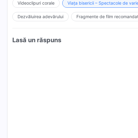
Videoclipuri corale
Viața bisericii – Spectacole de varie
02:35:41 „Viețile tuturor creaturilor vin de la Dumnez
Dezvăluirea adevărului
Fragmente de film recomanda
02:43:33 „Dumnezeu Atotputernic a fost așezat pe tronu
a Bisericii din Huauchinango (Mexic)
Lasă un răspuns
02:49:20 „Nu regret această alegere” – O mărturie baza
03:19:46 „Binecuvântați sunt aceia care-L iubesc pe D
(Coreea de Sud)
03:26:31 „Toate cuvintele lui Dumnezeu sunt adevărul” 
03:30:37 „Împărăția lui Hristos e-un cămin călduros” 
03:35:46 „Fie ca toți să cunoaștem frumusețea lui Dum
Malaezia de Vest și al Bisericii din Malaezia de Est
03:41:03 „Doar Dumnezeu are calea vieții” – O interpre
Filipine, India, Indonezia, Coreea de Sud, Mongolia și