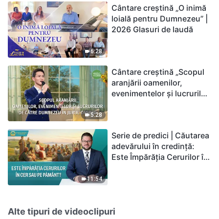
Cântare creștină „O inimă
loială pentru Dumnezeu” |
2026 Glasuri de laudă
6:28
Cântare creștină „Scopul
aranjării oamenilor,
evenimentelor și lucrurilor
de către Dumnezeu în
jurul omului”
5:28
Serie de predici | Căutarea
adevărului în credință:
Este Împărăția Cerurilor în
cer sau pe pământ?
11:54
Alte tipuri de videoclipuri