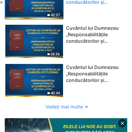
conducătorilor și
lucrătorilor (3)” Secțiunea
a doua
42:37
Cuvântul lui Dumnezeu
„Responsabilitățile
conducătorilor și
lucrătorilor (3)” Secțiunea
a treia
36:56
Cuvântul lui Dumnezeu
„Responsabilitățile
conducătorilor și
lucrătorilor (3)” Secțiunea
a patra
40:44
Vedeți mai multe