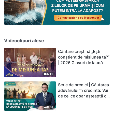
Videoclipuri alese
Cântare creștină „Ești
conștient de misiunea ta?”
| 2026 Glasuri de laudă
6:11
Serie de predici | Căutarea
adevărului în credință: Vai
de cei ce doar așteaptă ca
Domnul să coboare pe un
nor
8:48