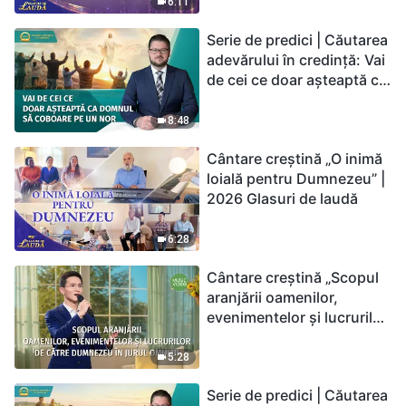
6:11
Serie de predici | Căutarea
adevărului în credință: Vai
de cei ce doar așteaptă ca
Domnul să coboare pe un
nor
8:48
Cântare creștină „O inimă
loială pentru Dumnezeu” |
2026 Glasuri de laudă
6:28
Cântare creștină „Scopul
aranjării oamenilor,
evenimentelor și lucrurilor
de către Dumnezeu în
jurul omului”
5:28
Serie de predici | Căutarea