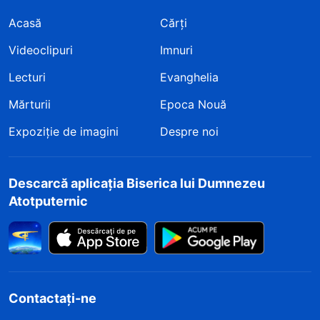
Acasă
Cărți
Videoclipuri
Imnuri
Lecturi
Evanghelia
Mărturii
Epoca Nouă
Expoziție de imagini
Despre noi
Descarcă aplicația Biserica lui Dumnezeu
Atotputernic
Contactați-ne