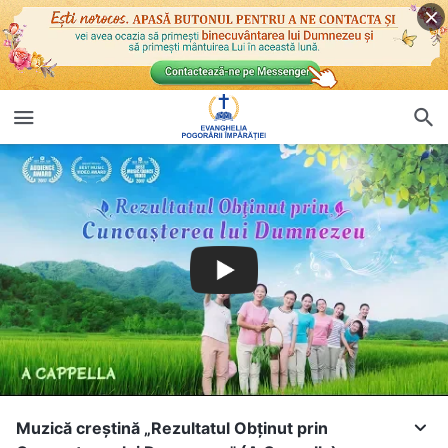
Muzică creștină „Rezultatul Obţinut prin