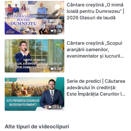
Cântare creștină „O inimă
loială pentru Dumnezeu” |
2026 Glasuri de laudă
6:28
Cântare creștină „Scopul
aranjării oamenilor,
evenimentelor și lucrurilor
de către Dumnezeu în
jurul omului”
5:28
Serie de predici | Căutarea
adevărului în credință:
Este Împărăția Cerurilor în
cer sau pe pământ?
11:54
Alte tipuri de videoclipuri