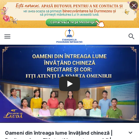
Oameni din întreaga lume învățând chineză |