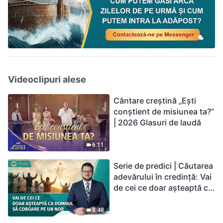
Videoclipuri alese
Cântare creștină „Ești
conștient de misiunea ta?”
| 2026 Glasuri de laudă
6:11
Serie de predici | Căutarea
adevărului în credință: Vai
de cei ce doar așteaptă ca
Domnul să coboare pe un
nor
8:48