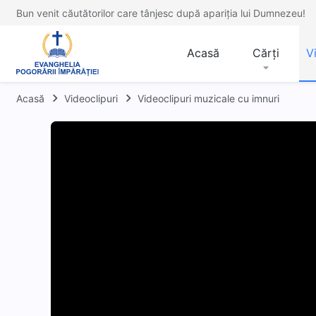
Bun venit căutătorilor care tânjesc după apariția lui Dumnezeu!
Acasă
Cărți
V
Acasă
Videoclipuri
Videoclipuri muzicale cu imnuri