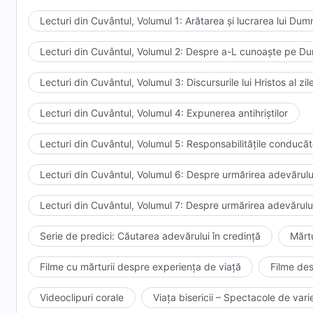
ajungă să cunoască cu adevărat dragostea lui Dumneze
Lecturi din Cuvântul, Volumul 1: Arătarea și lucrarea lui Du
din Cuvântul, Vol. 3: Discursurile lui Hristos al 
exprimat atât de mult adevăr, atunci oamenii nu ar pu
cunoștințe despre dragostea Sa.
Lecturi din Cuvântul, Volumul 2: Despre a-L cunoaște pe 
Lecturi din Cuvântul, Volumul 3: Discursurile lui Hristos al zi
Lecturi din Cuvântul, Volumul 4: Expunerea antihriștilor
Lecturi din Cuvântul, Volumul 5: Responsabilitățile conducător
Lecturi din Cuvântul, Volumul 6: Despre urmărirea adevărulu
Lecturi din Cuvântul, Volumul 7: Despre urmărirea adevărulu
Serie de predici: Căutarea adevărului în credință
Mărtu
Filme cu mărturii despre experiența de viață
Filme des
Videoclipuri corale
Viața bisericii – Spectacole de varie