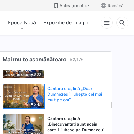
„Manifestarea forței de viață a
Aplicații mobile
Română
lui Dumnezeu”
3:01
Epoca Nouă
Expoziție de imagini
Cântare creștină „În zilele de
pe urmă, Dumnezeul întrupat îl
desăvârșește pe om mai ales
5:17
prin cuvinte”
Cântare creștină „Ai obținut
Mai multe asemănătoare
52
/
176
ceva din anii de credință?”
3:33
Cântare creștină „Doar
Dumnezeu îl iubește cel mai
mult pe om”
6:47
Cântare creștină
„Binecuvântați sunt aceia
care-L iubesc pe Dumnezeu”
3:56