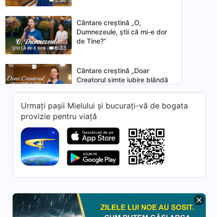
Cântare creștină „O,
Dumnezeule, știi că mi-e dor
de Tine?”
6:33
Cântare creștină „Doar
Creatorul simte iubire blândă
față de această omenire”
5:08
Urmați pașii Mielului și bucurați-vă de bogata
provizie pentru viață
Cântare creștină „Dumnezeu
a aprobat căința regelui din
Ninive”
6:30
Cântare creștină „Rafinarea
este cel mai bun mijloc prin
care Dumnezeu îl
4:06
desăvârșește pe om”
Cântare creștină „O, iubitul