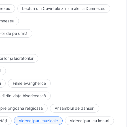
u. Dacă Dumnezeu nu ar fi devenit trup și nu ar fi
mnezeu
Lecturi din Cuvintele zilnice ale lui Dumnezeu
zilelor de pe urmă, „Cunoști dragostea lui Dumnezeu pentru omenire?”
tea niciodată să-L cunoască și nimeni nu ar avea
Dumnezeu
lelor de pe urmă
ilor și lucrătorilor
i
i
Filme evanghelice
rii din viața bisericească
pre prigoana religioasă
Ansamblul de dansuri
tăți
Videoclipuri muzicale
Videoclipuri cu imnuri