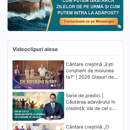
meu, Te rog, așteaptă-mă”
4:45
Cântare creștină „Smerenia lui
Dumnezeu e atât de
încântătoare”
5:05
Videoclipuri alese
Cântare creștină „Dumnezeu
vrea ca mai mulți oameni să-I
Cântare creștină „Ești
câștige mântuirea”
conștient de misiunea
3:29
ta?” | 2026 Glasuri de
laudă
Cântare creștină „Dumnezeu îi
6:11
prețuiește pe cei care-L
Serie de predici |
ascultă și I se supun”
4:30
Căutarea adevărului în
credință: Vai de cei ce
doar așteaptă ca
Cântare creștină „Baza lui
8:48
Dumnezeu pentru
Domnul să coboare pe
condamnarea oamenilor”
Cântare creștină „O
un nor
6:28