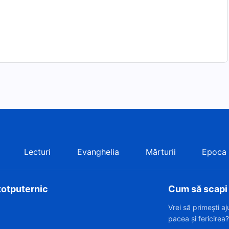
Lecturi
Evanghelia
Mărturii
Epoca
totputernic
Cum să scapi d
Vrei să primești a
pacea și fericirea