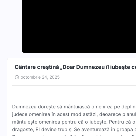
Cântare creștină „Doar Dumnezeu îl iubește c
octombrie 24, 2025
Dumnezeu dorește să mântuiască omenirea pe deplin în
judece omenirea în acest mod astăzi, deoarece planu
mântuiește omenirea pentru că o iubește. Pentru că o 
dragoste, El devine trup și Se aventurează în groapa