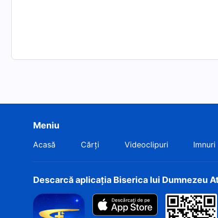
Meniu
Acasă
Cărți
Videoclipuri
Imnuri
Descarcă aplicația Biserica lui Dumnezeu A