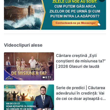
Videoclipuri alese
Cântare creștină „Ești
conștient de misiunea ta?”
| 2026 Glasuri de laudă
6:11
Serie de predici | Căutarea
adevărului în credință: Vai
de cei ce doar așteaptă ca
Domnul să coboare pe un
nor
8:48