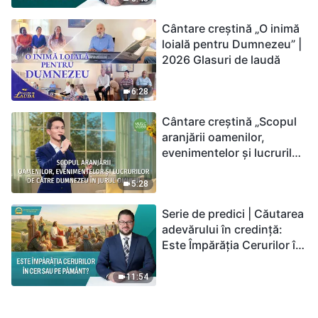
Cântare creștină „O inimă
loială pentru Dumnezeu” |
2026 Glasuri de laudă
6:28
Cântare creștină „Scopul
aranjării oamenilor,
evenimentelor și lucrurilor
de către Dumnezeu în
jurul omului”
5:28
Serie de predici | Căutarea
adevărului în credință:
Este Împărăția Cerurilor în
cer sau pe pământ?
11:54