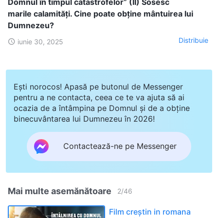
Domnul în timpul catastrofelor” (II) Sosesc
marile calamități. Cine poate obține mântuirea lui
Dumnezeu?
Distribuie
iunie 30, 2025
Ești norocos! Apasă pe butonul de Messenger
pentru a ne contacta, ceea ce te va ajuta să ai
ocazia de a întâmpina pe Domnul și de a obține
binecuvântarea lui Dumnezeu în 2026!
Contactează-ne pe Messenger
Mai multe asemănătoare
2
/
46
Film creștin in romana