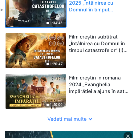
2025 „Întâlnirea cu
Domnul în timpul
catastrofelor” (II) Sosesc
marile calamități. Cine
1:34:45
poate obține mântuirea lui
Dumnezeu?
Film creștin subtitrat
„Întâlnirea cu Domnul în
timpul catastrofelor” (I)
Supraviețuirea umanității
este la un pas, vei fi
1:20:47
printre supraviețuitori?
Film creștin in romana
2024 „Evanghelia
Împărăției a ajuns în satul
nostru”
1:40:00
Vedeți mai multe