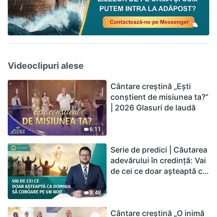
Videoclipuri alese
Cântare creștină „Ești
conștient de misiunea ta?”
| 2026 Glasuri de laudă
6:11
Serie de predici | Căutarea
adevărului în credință: Vai
de cei ce doar așteaptă ca
Domnul să coboare pe un
nor
8:48
Cântare creștină „O inimă