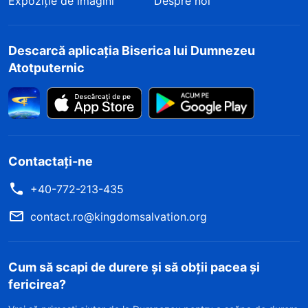
Expoziție de imagini
Despre noi
Descarcă aplicația Biserica lui Dumnezeu
Atotputernic
Contactați-ne
+40-772-213-435
contact.ro@kingdomsalvation.org
Cum să scapi de durere și să obții pacea și
fericirea?