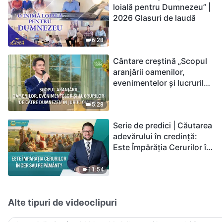
loială pentru Dumnezeu” |
2026 Glasuri de laudă
6:28
Cântare creștină „Scopul
aranjării oamenilor,
evenimentelor și lucrurilor
de către Dumnezeu în
jurul omului”
5:28
Serie de predici | Căutarea
adevărului în credință:
Este Împărăția Cerurilor în
cer sau pe pământ?
11:54
Alte tipuri de videoclipuri