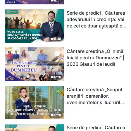
6:11
Serie de predici | Căutarea
adevărului în credință: Vai
de cei ce doar așteaptă ca
Domnul să coboare pe un
nor
8:48
Cântare creștină „O inimă
loială pentru Dumnezeu” |
2026 Glasuri de laudă
6:28
Cântare creștină „Scopul
aranjării oamenilor,
evenimentelor și lucrurilor
de către Dumnezeu în
jurul omului”
5:28
Serie de predici | Căutarea