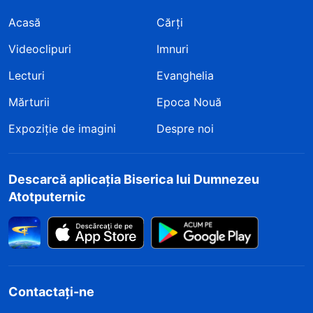
Acasă
Cărți
Videoclipuri
Imnuri
Lecturi
Evanghelia
Mărturii
Epoca Nouă
Expoziție de imagini
Despre noi
Descarcă aplicația Biserica lui Dumnezeu
Atotputernic
Contactați-ne