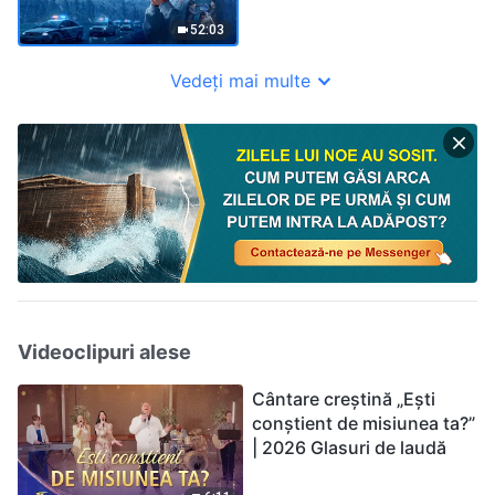
Domnului (film complet)
52:03
Vedeți mai multe
Videoclipuri alese
Cântare creștină „Ești
conștient de misiunea ta?”
| 2026 Glasuri de laudă