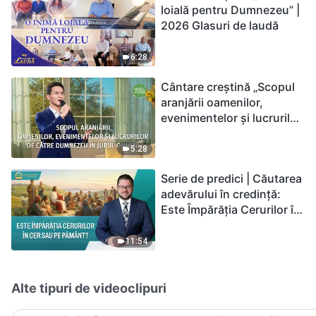
loială pentru Dumnezeu” |
2026 Glasuri de laudă
6:28
Cântare creștină „Scopul
aranjării oamenilor,
evenimentelor și lucrurilor
de către Dumnezeu în
jurul omului”
5:28
Serie de predici | Căutarea
adevărului în credință:
Este Împărăția Cerurilor în
cer sau pe pământ?
11:54
Alte tipuri de videoclipuri