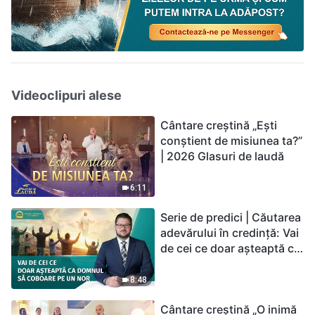
Videoclipuri alese
Cântare creștină „Ești
conștient de misiunea ta?”
| 2026 Glasuri de laudă
6:11
Serie de predici | Căutarea
adevărului în credință: Vai
de cei ce doar așteaptă ca
Domnul să coboare pe un
nor
8:48
Cântare creștină „O inimă