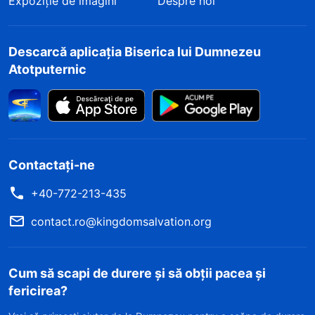
Expoziție de imagini
Despre noi
Descarcă aplicația Biserica lui Dumnezeu
Atotputernic
Contactați-ne
+40-772-213-435
contact.ro@kingdomsalvation.org
Cum să scapi de durere și să obții pacea și
fericirea?