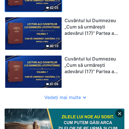
doua
42:05
Cuvântul lui Dumnezeu
„Cum să urmărești
adevărul (17)” Partea a
treia
40:10
Cuvântul lui Dumnezeu
„Cum să urmărești
adevărul (17)” Partea a
patra
41:06
Vedeți mai multe