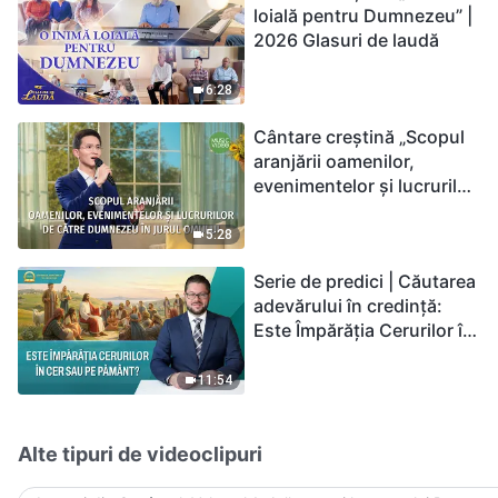
loială pentru Dumnezeu” |
2026 Glasuri de laudă
6:28
Cântare creștină „Scopul
aranjării oamenilor,
evenimentelor și lucrurilor
de către Dumnezeu în
jurul omului”
5:28
Serie de predici | Căutarea
adevărului în credință:
Este Împărăția Cerurilor în
cer sau pe pământ?
11:54
Alte tipuri de videoclipuri