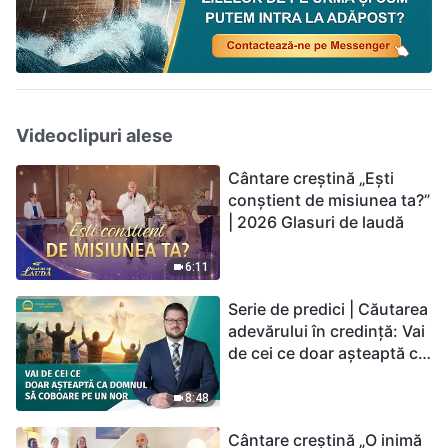
Videoclipuri alese
Cântare creștină „Ești
conștient de misiunea ta?”
| 2026 Glasuri de laudă
6:11
Serie de predici | Căutarea
adevărului în credință: Vai
de cei ce doar așteaptă ca
Domnul să coboare pe un
nor
8:48
Cântare creștină „O inimă