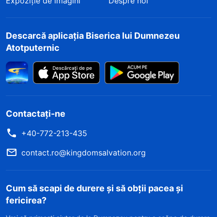
Expoziție de imagini
Despre noi
Descarcă aplicația Biserica lui Dumnezeu
Atotputernic
Contactați-ne
+40-772-213-435
contact.ro@kingdomsalvation.org
Cum să scapi de durere și să obții pacea și
fericirea?